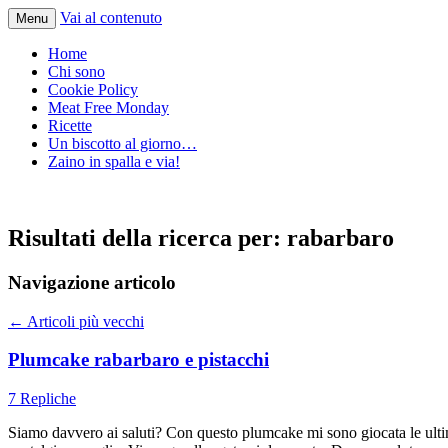
Vai al contenuto
Menu
Home
Chi sono
Cookie Policy
Meat Free Monday
Ricette
Un biscotto al giorno…
Zaino in spalla e via!
Risultati della ricerca per:
rabarbaro
Navigazione articolo
←
Articoli più vecchi
Plumcake rabarbaro e pistacchi
7 Repliche
Siamo davvero ai saluti? Con questo plumcake mi sono giocata le ultime