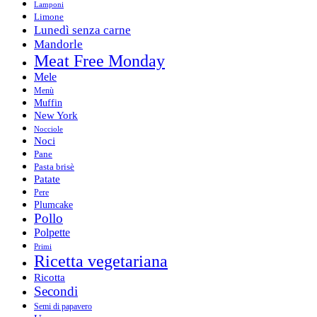
Lamponi
Limone
Lunedì senza carne
Mandorle
Meat Free Monday
Mele
Menù
Muffin
New York
Nocciole
Noci
Pane
Pasta brisè
Patate
Pere
Plumcake
Pollo
Polpette
Primi
Ricetta vegetariana
Ricotta
Secondi
Semi di papavero