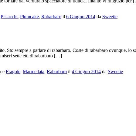
 tornare dal verduraio spacciatore di fiducia. Intanto vi ringrazio per 
e
Pistacchi
,
Plumcake
,
Rabarbaro
il
6 Giugno 2014
da
Sweetie
to. Sto sempre a parlare di rabarbaro. Coste di rabarbaro ovunque, lo so
iseri sette etti di rabarbaro […]
ome
Fragole
,
Marmellata
,
Rabarbaro
il
4 Giugno 2014
da
Sweetie