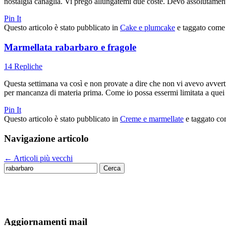
nostalgia canaglia. Vi prego allungatemi due coste. Devo assolutamente
Pin It
Questo articolo è stato pubblicato in
Cake e plumcake
e taggato com
Marmellata rabarbaro e fragole
14 Repliche
Questa settimana va così e non provate a dire che non vi avevo avverti
per mancanza di materia prima. Come io possa essermi limitata a quei m
Pin It
Questo articolo è stato pubblicato in
Creme e marmellate
e taggato c
Navigazione articolo
←
Articoli più vecchi
Ricerca
per:
Aggiornamenti mail