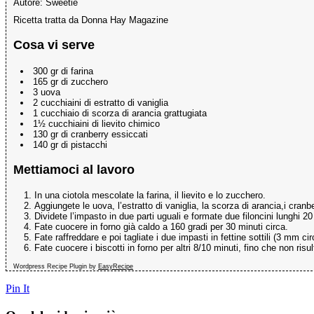
Autore:
Sweetie
Ricetta tratta da Donna Hay Magazine
Cosa vi serve
300 gr di farina
165 gr di zucchero
3 uova
2 cucchiaini di estratto di vaniglia
1 cucchiaio di scorza di arancia grattugiata
1½ cucchiaini di lievito chimico
130 gr di cranberry essiccati
140 gr di pistacchi
Mettiamoci al lavoro
In una ciotola mescolate la farina, il lievito e lo zucchero.
Aggiungete le uova, l’estratto di vaniglia, la scorza di arancia,i cran
Dividete l’impasto in due parti uguali e formate due filoncini lunghi 20 
Fate cuocere in forno già caldo a 160 gradi per 30 minuti circa.
Fate raffreddare e poi tagliate i due impasti in fettine sottili (3 mm cir
Fate cuocere i biscotti in forno per altri 8/10 minuti, fino che non ris
Wordpress Recipe Plugin by
EasyRecipe
Pin It