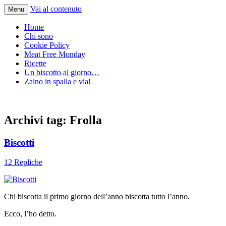
Vai al contenuto
Menu
Home
Chi sono
Cookie Policy
Meat Free Monday
Ricette
Un biscotto al giorno…
Zaino in spalla e via!
Archivi tag:
Frolla
Biscotti
12 Repliche
Chi biscotta il primo giorno dell’anno biscotta tutto l’anno.
Ecco, l’ho detto.