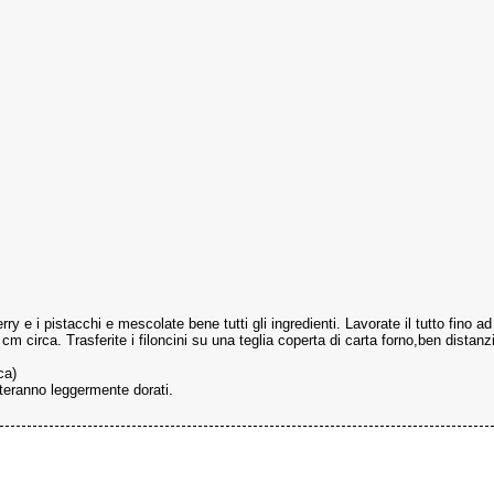
berry e i pistacchi e mescolate bene tutti gli ingredienti. Lavorate il tutto fin
cm circa. Trasferite i filoncini su una teglia coperta di carta forno,ben distanzia
ca)
ulteranno leggermente dorati.