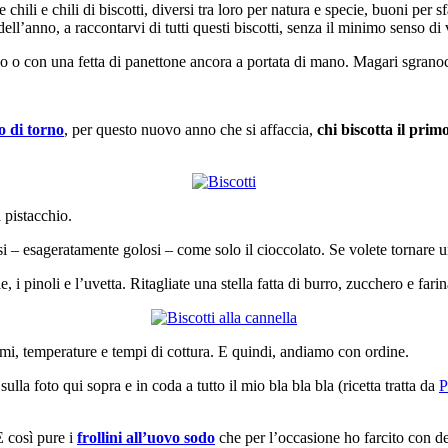
hili e chili di biscotti, diversi tra loro per natura e specie, buoni per 
l’anno, a raccontarvi di tutti questi biscotti, senza il minimo senso di
hino o con una fetta di panettone ancora a portata di mano. Magari sgranoc
co di torno
, per questo nuovo anno che si affaccia,
chi biscotta il prim
l pistacchio.
i – esageratamente golosi – come solo il cioccolato. Se volete tornare un
 i pinoli e l’uvetta. Ritagliate una stella fatta di burro, zucchero e fari
mmi, temperature e tempi di cottura. E quindi, andiamo con ordine.
sulla foto qui sopra e in coda a tutto il mio bla bla bla (ricetta tratta da
P
E così pure i
frollini all’uovo sodo
che per l’occasione ho farcito con de