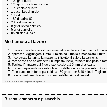
100 gr di burro
120 gr di zucchero di canna
1 cucchiaio di latte
1 cucchiaio di miele
1 tuorlo
180 di farina 00
20 gr di maizena
8 gr di lievito chimico
5 gr di cannella
un pizzico di sale
Mettiamoci al lavoro
In una ciotola lavorate il burro morbido con lo zucchero fino ad otte
spumoso. Aggiungete il latte, il miele ed il tuorlo e mescolate il tutto.
Incorporate la farina, la maizena, il lievito, il sale e la cannella.
Mescolate fino ad ottenere un impasto liscio, formate una palla e fatel
Togliete l’impasto dal frigo e stendetelo a 2-3 mm di altezza.
Con un tagliapasta ricavate i biscotti della forma che preferite. Dispon
Fate cuocere in forno già caldo a 180 gradi, per 8-10 minuti. Togliete 
Fate raffreddare i biscotti su una gratella prima di servirli.
Wordpress Recipe Plugin by
EasyRecipe
Biscotti cranberry e pistacchio