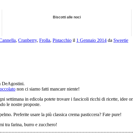
Biscotti alle noci
Cannella
,
Cranberry
,
Frolla
,
Pistacchio
il
1 Gennaio 2014
da
Sweetie
a DeAgostini.
ioccolato
non ci siamo fatti mancare niente!
ni settimana in edicola potete trovare i fascicoli ricchi di ricette, idee or
ndo le nostre proposte.
pelmo. Preferite usare la più classica crema pasticcera? Fate pure!
i tra farina, burro e zucchero!