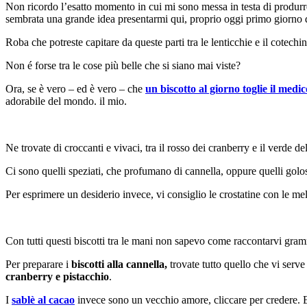
Non ricordo l’esatto momento in cui mi sono messa in testa di produrre c
sembrata una grande idea presentarmi qui, proprio oggi primo giorno del
Roba che potreste capitare da queste parti tra le lenticchie e il cotec
Non é forse tra le cose più belle che si siano mai viste?
Ora, se è vero – ed è vero – che
un biscotto al giorno toglie il medi
adorabile del mondo. il mio.
Ne trovate di croccanti e vivaci, tra il rosso dei cranberry e il verde de
Ci sono quelli speziati, che profumano di cannella, oppure quelli golos
Per esprimere un desiderio invece, vi consiglio le crostatine con le mele,
Con tutti questi biscotti tra le mani non sapevo come raccontarvi gra
Per preparare i
biscotti alla cannella,
trovate tutto quello che vi serve 
cranberry e pistacchio
.
I
sablè al cacao
invece sono un vecchio amore, cliccare per credere. 