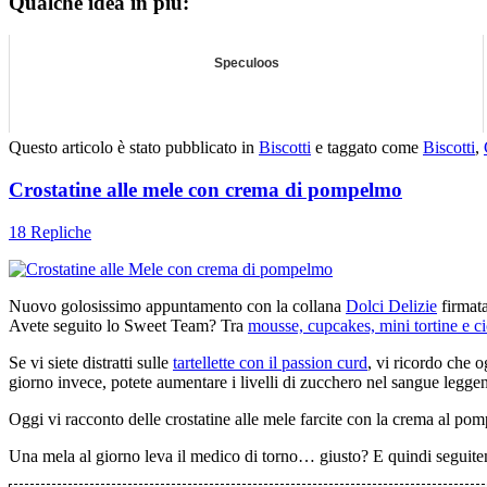
Qualche idea in più:
Speculoos
Questo articolo è stato pubblicato in
Biscotti
e taggato come
Biscotti
,
Crostatine alle mele con crema di pompelmo
18 Repliche
Nuovo golosissimo appuntamento con la collana
Dolci Delizie
firmat
Avete seguito lo Sweet Team? Tra
mousse, cupcakes, mini tortine e c
Se vi siete distratti sulle
tartellette con il passion curd
, vi ricordo che og
giorno invece, potete aumentare i livelli di zucchero nel sangue legge
Oggi vi racconto delle crostatine alle mele farcite con la crema al pom
Una mela al giorno leva il medico di torno… giusto? E quindi seguitem