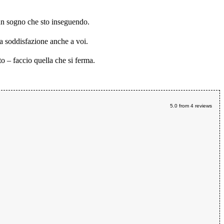
o un sogno che sto inseguendo.
ia soddisfazione anche a voi.
o – faccio quella che si ferma.
5.0
from
4
reviews