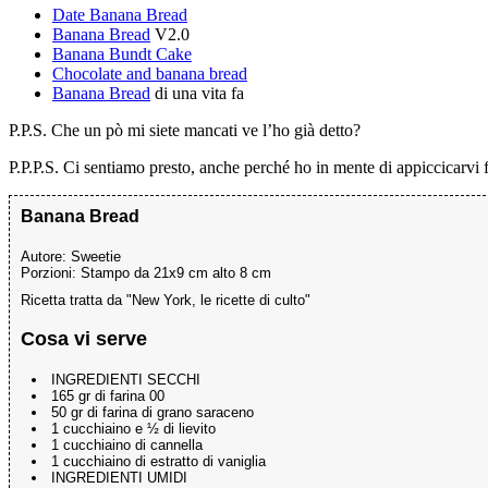
Date Banana Bread
Banana Bread
V2.0
Banana Bundt Cake
Chocolate and banana bread
Banana Bread
di una vita fa
P.P.S. Che un pò mi siete mancati ve l’ho già detto?
P.P.P.S. Ci sentiamo presto, anche perché ho in mente di appiccicarvi f
Banana Bread
Autore:
Sweetie
Porzioni:
Stampo da 21x9 cm alto 8 cm
Ricetta tratta da "New York, le ricette di culto"
Cosa vi serve
INGREDIENTI SECCHI
165 gr di farina 00
50 gr di farina di grano saraceno
1 cucchiaino e ½ di lievito
1 cucchiaino di cannella
1 cucchiaino di estratto di vaniglia
INGREDIENTI UMIDI