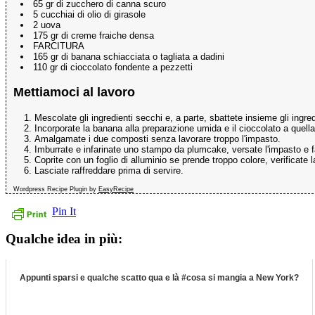
65 gr di zucchero di canna scuro
5 cucchiai di olio di girasole
2 uova
175 gr di creme fraiche densa
FARCITURA
165 gr di banana schiacciata o tagliata a dadini
110 gr di cioccolato fondente a pezzetti
Mettiamoci al lavoro
Mescolate gli ingredienti secchi e, a parte, sbattete insieme gli ingred
Incorporate la banana alla preparazione umida e il cioccolato a quell
Amalgamate i due composti senza lavorare troppo l'impasto.
Imburrate e infarinate uno stampo da plumcake, versate l'impasto e fa
Coprite con un foglio di alluminio se prende troppo colore, verificate 
Lasciate raffreddare prima di servire.
Wordpress Recipe Plugin by
EasyRecipe
Pin It
Qualche idea in più:
Appunti sparsi e qualche scatto qua e là #cosa si mangia a New York?