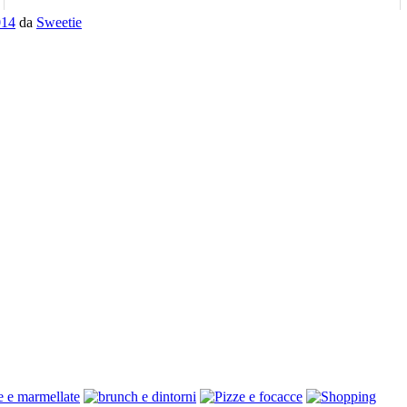
014
da
Sweetie