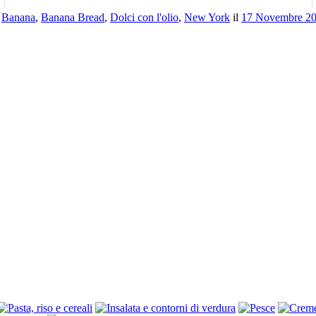
e
Banana
,
Banana Bread
,
Dolci con l'olio
,
New York
il
17 Novembre 2