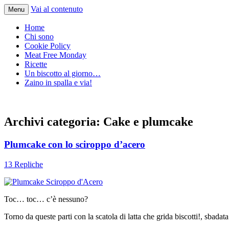
Vai al contenuto
Menu
Home
Chi sono
Cookie Policy
Meat Free Monday
Ricette
Un biscotto al giorno…
Zaino in spalla e via!
Archivi categoria:
Cake e plumcake
Plumcake con lo sciroppo d’acero
13 Repliche
Toc… toc… c’è nessuno?
Torno da queste parti con la scatola di latta che grida biscotti!, sba