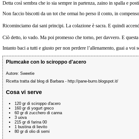
Detta così sembra che io sia sempre in partenza, zaino in spalla e posti
Non faccio biscotti da un tot che ormai ho perso il conto, in compenso
Ricominciamo dai sani principi.
La colazione è sacra.
E quindi accende
Ciò detto, io vado. Ma poi promesso che torno, per davvero. E questa v
Intanto baci a tutti e giusto per non perdere l’allenamento, guai a voi se
Plumcake con lo sciroppo d'acero
Autore:
Sweetie
Ricetta tratta dal blog di Barbara - http://pane-burro.blogspot.it/
Cosa vi serve
120 gr di sciroppo d'acero
160 gr di yogurt greco
60 gr di zucchero di canna
3 uova
215 gr di farina 00
1 bustina di lievito
80 gr di olio di semi