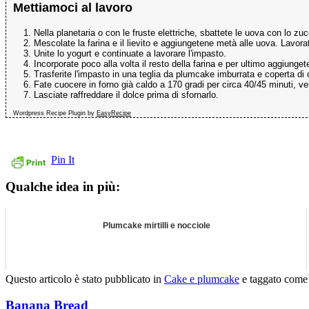
Mettiamoci al lavoro
Nella planetaria o con le fruste elettriche, sbattete le uova con lo 
Mescolate la farina e il lievito e aggiungetene metà alle uova. Lavorate
Unite lo yogurt e continuate a lavorare l'impasto.
Incorporate poco alla volta il resto della farina e per ultimo aggiungete 
Trasferite l'impasto in una teglia da plumcake imburrata e coperta di 
Fate cuocere in forno già caldo a 170 gradi per circa 40/45 minuti, ve
Lasciate raffreddare il dolce prima di sfornarlo.
Wordpress Recipe Plugin by
EasyRecipe
Pin It
Qualche idea in più:
Plumcake mirtilli e nocciole
Questo articolo è stato pubblicato in
Cake e plumcake
e taggato com
Banana Bread