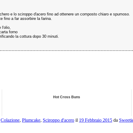
zucchero e lo sciroppo d'acero fino ad ottenere un composto chiaro e spumoso.
 fino a far assorbire la farina.
l'olio,
carta forno
rificando la cottura dopo 30 minuti.
Hot Cross Buns
e
Colazione
,
Plumcake
,
Sciroppo d'acero
il
19 Febbraio 2015
da
Sweeti