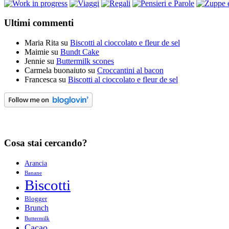
Ultimi commenti
Maria Rita
su
Biscotti al cioccolato e fleur de sel
Maimie
su
Bundt Cake
Jennie
su
Buttermilk scones
Carmela buonaiuto
su
Croccantini al bacon
Francesca
su
Biscotti al cioccolato e fleur de sel
Cosa stai cercando?
Arancia
Banane
Biscotti
Blogger
Brunch
Buttermilk
Cacao