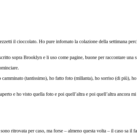
 pezzetti il cioccolato. Ho pure infornato la colazione della settimana per
o scritto sopra Brooklyn e li uso come pagine, buone per raccontare una s
ominciare.
 camminato (tantissimo), ho fatto foto (millanta), ho sorriso (di più), h
aperto e ho visto quella foto e poi quell’altra e poi quell’altra ancora 
no ritrovata per caso, ma forse – almeno questa volta – il caso sa il fa