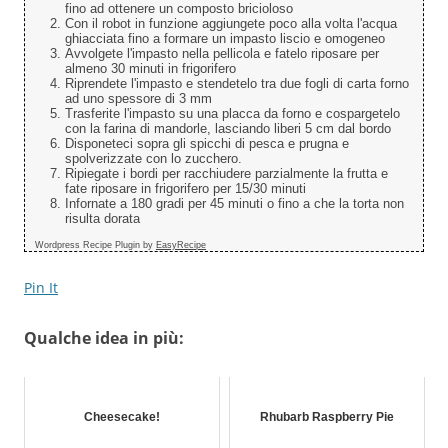
fino ad ottenere un composto bricioloso
Con il robot in funzione aggiungete poco alla volta l'acqua
ghiacciata fino a formare un impasto liscio e omogeneo
Avvolgete l'impasto nella pellicola e fatelo riposare per
almeno 30 minuti in frigorifero
Riprendete l'impasto e stendetelo tra due fogli di carta forno
ad uno spessore di 3 mm
Trasferite l'impasto su una placca da forno e cospargetelo
con la farina di mandorle, lasciando liberi 5 cm dal bordo
Disponeteci sopra gli spicchi di pesca e prugna e
spolverizzate con lo zucchero.
Ripiegate i bordi per racchiudere parzialmente la frutta e
fate riposare in frigorifero per 15/30 minuti
Infornate a 180 gradi per 45 minuti o fino a che la torta non
risulta dorata
Wordpress Recipe Plugin by
EasyRecipe
Pin It
Qualche idea in più:
Cheesecake!
Rhubarb Raspberry Pie