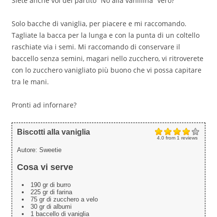
Siete anche voi del partito “No alla vanillina” vero?
Solo bacche di vaniglia, per piacere e mi raccomando.
Tagliate la bacca per la lunga e con la punta di un coltello
raschiate via i semi. Mi raccomando di conservare il
baccello senza semini, magari nello zucchero, vi ritroverete
con lo zucchero vanigliato più buono che vi possa capitare
tra le mani.
Pronti ad infornare?
Biscotti alla vaniglia
4.0
from
1
reviews
Autore:
Sweetie
Cosa vi serve
190 gr di burro
225 gr di farina
75 gr di zucchero a velo
30 gr di albumi
1 baccello di vaniglia