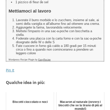
1 pizzico di fleur de sel
Mettiamoci al lavoro
Lavorate il burro morbido e lo zucchero, insieme al sale, ai
semi della vaniglia e all'albume fino ad ottenere una crema.
Aggiungete la farina, lavorandola velocemente.
Mettete l'impasto in una sac-a-poche con bocchetta a
stella.
Foderate una placca con la carta forno e con la sac-a-poche
disegnate delle W o delle S
Fate cuocere in forno già caldo a 180 gradi per 15 minuti
circa o fino a quando non cominceranno a prendere un
leggero colore
Wordpress Recipe Plugin by
EasyRecipe
Pin It
Qualche idea in più:
Biscotti cioccolato e noci
Macaron al naturale (ovvero i
biscotti che se la tirano di più al
mondo!)