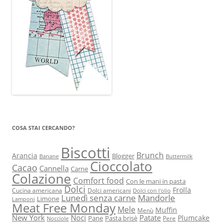
COSA STAI CERCANDO?
Biscotti
Brunch
Arancia
Blogger
Banane
Buttermilk
Cioccolato
Cacao
Cannella
Carne
Colazione
Comfort food
Con le mani in pasta
Dolci
Frolla
Cucina americana
Dolci americani
Dolci con l'olio
Lunedì senza carne
Mandorle
Limone
Lamponi
Meat Free Monday
Mele
Muffin
Menù
New York
Noci
Patate
Plumcake
Pane
Pasta brisè
Pere
Nocciole