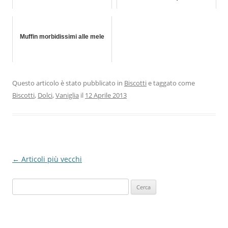
Muffin morbidissimi alle mele
Questo articolo è stato pubblicato in
Biscotti
e taggato come
Biscotti
,
Dolci
,
Vaniglia
il
12 Aprile 2013
Navigazione
←
Articoli più vecchi
articolo
Ricerca
per: