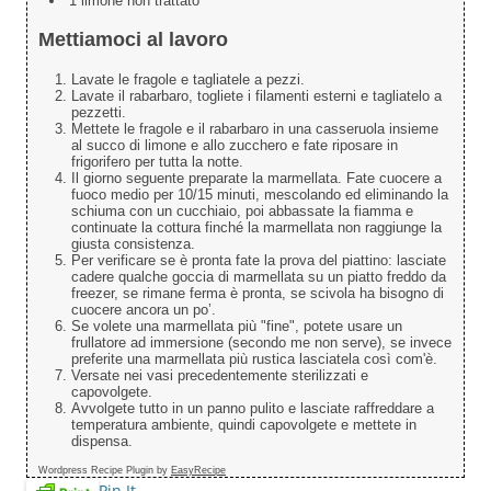
1 limone non trattato
Mettiamoci al lavoro
Lavate le fragole e tagliatele a pezzi.
Lavate il rabarbaro, togliete i filamenti esterni e tagliatelo a
pezzetti.
Mettete le fragole e il rabarbaro in una casseruola insieme
al succo di limone e allo zucchero e fate riposare in
frigorifero per tutta la notte.
Il giorno seguente preparate la marmellata. Fate cuocere a
fuoco medio per 10/15 minuti, mescolando ed eliminando la
schiuma con un cucchiaio, poi abbassate la fiamma e
continuate la cottura finché la marmellata non raggiunge la
giusta consistenza.
Per verificare se è pronta fate la prova del piattino: lasciate
cadere qualche goccia di marmellata su un piatto freddo da
freezer, se rimane ferma è pronta, se scivola ha bisogno di
cuocere ancora un po’.
Se volete una marmellata più "fine", potete usare un
frullatore ad immersione (secondo me non serve), se invece
preferite una marmellata più rustica lasciatela così com'è.
Versate nei vasi precedentemente sterilizzati e
capovolgete.
Avvolgete tutto in un panno pulito e lasciate raffreddare a
temperatura ambiente, quindi capovolgete e mettete in
dispensa.
Wordpress Recipe Plugin by
EasyRecipe
Pin It