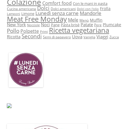
Colazione
Comfort food
Con le mani in pasta
Dolci
Frolla
Cucina americana
Dolci americani
Dolci con l'olio
Lunedì senza carne
Mandorle
Limone
Lamponi
Meat Free Monday
Mele
Muffin
Menù
New York
Noci
Patate
Plumcake
Pane
Pasta brisè
Pere
Nocciole
Ricetta vegetariana
Pollo
Polpette
Primi
Secondi
Ricotta
Uova
Viaggi
Semi di papavero
Zucca
Vaniglia