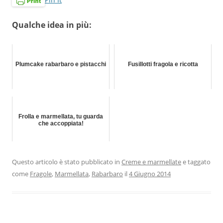
Qualche idea in più:
Plumcake rabarbaro e pistacchi
Fusillotti fragola e ricotta
Frolla e marmellata, tu guarda
che accoppiata!
Questo articolo è stato pubblicato in
Creme e marmellate
e taggato
come
Fragole
,
Marmellata
,
Rabarbaro
il
4 Giugno 2014