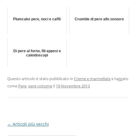
Plumcake pere, noci e caffè
Crumble di pere allo zenzero
Di pere al forno, fili appesi e
caleidoscopi
Questo articolo è stato pubblicato in
Creme e marmellate
e taggato
come
Pere
,
pere cotogne
il
19 Novembre 2013
Navigazione
←
Articoli più vecchi
articolo