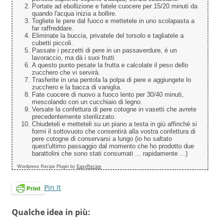
Portate ad ebollizione e fatele cuocere per 15/20 minuti da
quando l'acqua inizia a bollire.
Togliete le pere dal fuoco e mettetele in uno scolapasta a
far raffreddare.
Eliminate la buccia, privatele del torsolo e tagliatele a
cubetti piccoli.
Passate i pezzetti di pere in un passaverdure, è un
lavoraccio, ma dà i suoi frutti
A questo punto pesate la frutta e calcolate il peso dello
zucchero che vi servirà.
Trasferite in una pentola la polpa di pere e aggiungete lo
zucchero e la bacca di vaniglia.
Fate cuocere di nuovo a fuoco lento per 30/40 minuti,
mescolando con un cucchiaio di legno.
Versate la confettura di pere cotogne in vasetti che avrete
precedentemente sterilizzato.
Chiudeteli e metteteli su un piano a testa in giù affinché si
formi il sottovuoto che consentirà alla vostra confettura di
pere cotogne di conservarsi a lungo (io ho saltato
quest'ultimo passaggio dal momento che ho prodotto due
barattolini che sono stati consumati ... rapidamente ...)
Wordpress Recipe Plugin by
EasyRecipe
Pin It
Qualche idea in più: