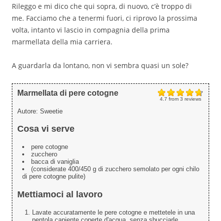
Rileggo e mi dico che qui sopra, di nuovo, c’è troppo di
me. Facciamo che a tenermi fuori, ci riprovo la prossima
volta, intanto vi lascio in compagnia della prima
marmellata della mia carriera.
A guardarla da lontano, non vi sembra quasi un sole?
Marmellata di pere cotogne
4.7
from
3
reviews
Autore:
Sweetie
Cosa vi serve
pere cotogne
zucchero
bacca di vaniglia
(considerate 400/450 g di zucchero semolato per ogni chilo
di pere cotogne pulite)
Mettiamoci al lavoro
Lavate accuratamente le pere cotogne e mettetele in una
pentola capiente coperte d'acqua, senza sbucciarle.