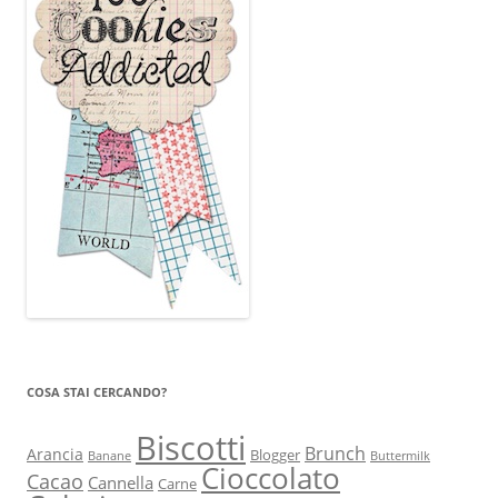
COSA STAI CERCANDO?
Biscotti
Brunch
Arancia
Blogger
Banane
Buttermilk
Cioccolato
Cacao
Cannella
Carne