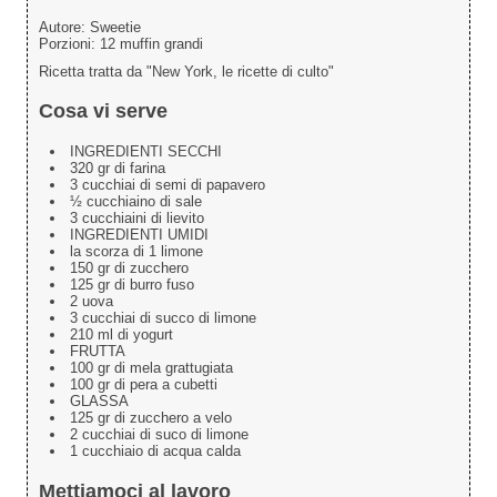
Autore:
Sweetie
Porzioni:
12 muffin grandi
Ricetta tratta da "New York, le ricette di culto"
Cosa vi serve
INGREDIENTI SECCHI
320 gr di farina
3 cucchiai di semi di papavero
½ cucchiaino di sale
3 cucchiaini di lievito
INGREDIENTI UMIDI
la scorza di 1 limone
150 gr di zucchero
125 gr di burro fuso
2 uova
3 cucchiai di succo di limone
210 ml di yogurt
FRUTTA
100 gr di mela grattugiata
100 gr di pera a cubetti
GLASSA
125 gr di zucchero a velo
2 cucchiai di suco di limone
1 cucchiaio di acqua calda
Mettiamoci al lavoro