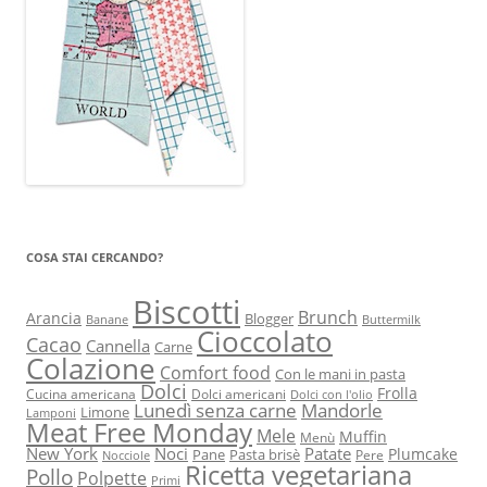
COSA STAI CERCANDO?
Biscotti
Brunch
Arancia
Blogger
Banane
Buttermilk
Cioccolato
Cacao
Cannella
Carne
Colazione
Comfort food
Con le mani in pasta
Dolci
Frolla
Cucina americana
Dolci americani
Dolci con l'olio
Lunedì senza carne
Mandorle
Limone
Lamponi
Meat Free Monday
Mele
Muffin
Menù
New York
Noci
Patate
Plumcake
Pane
Pasta brisè
Pere
Nocciole
Ricetta vegetariana
Pollo
Polpette
Primi