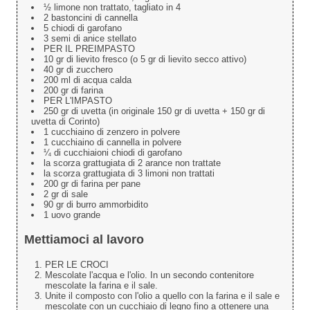
½ limone non trattato, tagliato in 4
2 bastoncini di cannella
5 chiodi di garofano
3 semi di anice stellato
PER IL PREIMPASTO
10 gr di lievito fresco (o 5 gr di lievito secco attivo)
40 gr di zucchero
200 ml di acqua calda
200 gr di farina
PER L'IMPASTO
250 gr di uvetta (in originale 150 gr di uvetta + 150 gr di
uvetta di Corinto)
1 cucchiaino di zenzero in polvere
1 cucchiaino di cannella in polvere
¼ di cucchiaioni chiodi di garofano
la scorza grattugiata di 2 arance non trattate
la scorza grattugiata di 3 limoni non trattati
200 gr di farina per pane
2 gr di sale
90 gr di burro ammorbidito
1 uovo grande
Mettiamoci al lavoro
PER LE CROCI
Mescolate l'acqua e l'olio. In un secondo contenitore
mescolate la farina e il sale.
Unite il composto con l'olio a quello con la farina e il sale e
mescolate con un cucchiaio di legno fino a ottenere una