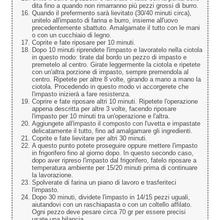
dita fino a quando non rimarranno più pezzi grossi di burro.
Quando il prefermento sarà lievitato (30/40 minuti circa),
unitelo all'impasto di farina e burro, insieme all'uovo
precedentemente sbattuto. Amalgamate il tutto con le mani
o con un cucchiaio di legno.
Coprite e fate riposare per 10 minuti.
Dopo 10 minuti riprendete l'impasto e lavoratelo nella ciotola
in questo modo: tirate dal bordo un pezzo di impasto e
premetelo al centro. Girate leggermente la ciotola e ripetete
con un'altra porzione di impasto, sempre premendola al
centro. Ripetete per altre 8 volte, girando a mano a mano la
ciotola. Procedendo in questo modo vi accorgerete che
l'impasto inizierà a fare resistenza.
Coprire e fate riposare altri 10 minuti. Ripetete l'operazione
appena descritta per altre 3 volte, facendo riposare
l'impasto per 10 minuti tra un'operazione e l'altra.
Aggiungete all'impasto il composto con l'uvetta e impastate
delicatamente il tutto, fino ad amalgamare gli ingredienti.
Coprite e fate lievitare per altri 30 minuti.
A questo punto potete proseguire oppure mettere l'impasto
in frigorifero fino al giorno dopo. In questo secondo caso,
dopo aver ripreso l'impasto dal frigorifero, fatelo riposare a
temperatura ambiente per 15/20 minuti prima di continuare
la lavorazione.
Spolverate di farina un piano di lavoro e trasferiteci
l'impasto.
Dopo 30 minuti, dividete l'impasto in 14/15 pezzi uguali,
aiutandovi con un raschiapasta o con un coltello affilato.
Ogni pezzo deve pesare circa 70 gr per essere precisi
usate una bilancia.