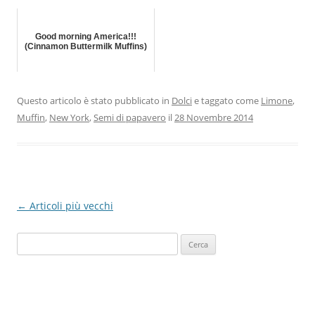
Good morning America!!!
(Cinnamon Buttermilk Muffins)
Questo articolo è stato pubblicato in
Dolci
e taggato come
Limone
,
Muffin
,
New York
,
Semi di papavero
il
28 Novembre 2014
Navigazione
←
Articoli più vecchi
articolo
Ricerca
per: