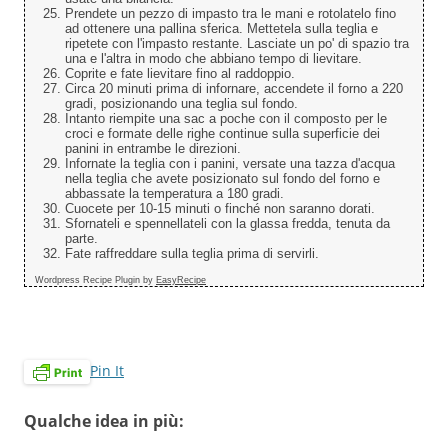
Prendete un pezzo di impasto tra le mani e rotolatelo fino
ad ottenere una pallina sferica. Mettetela sulla teglia e
ripetete con l'impasto restante. Lasciate un po' di spazio tra
una e l'altra in modo che abbiano tempo di lievitare.
Coprite e fate lievitare fino al raddoppio.
Circa 20 minuti prima di infornare, accendete il forno a 220
gradi, posizionando una teglia sul fondo.
Intanto riempite una sac a poche con il composto per le
croci e formate delle righe continue sulla superficie dei
panini in entrambe le direzioni.
Infornate la teglia con i panini, versate una tazza d'acqua
nella teglia che avete posizionato sul fondo del forno e
abbassate la temperatura a 180 gradi.
Cuocete per 10-15 minuti o finché non saranno dorati.
Sfornateli e spennellateli con la glassa fredda, tenuta da
parte.
Fate raffreddare sulla teglia prima di servirli.
Wordpress Recipe Plugin by
EasyRecipe
Pin It
Qualche idea in più: