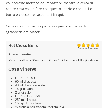
Voi potreste mettervi ad impastare, mentre io cerco di
capire cosa voglio fare con questo spazio e con i kili di
burro e cioccolato raccontati fin qui.
Se torno non lo so, voi però non perdete il vizio di
sgranocchiare biscotti.
Hot Cross Buns
5.0
from
1
reviews
Autore:
Sweetie
Ricetta tratta da "Come si fa il pane" di Emmanuel Hadjiandreou
Cosa vi serve
PER LE CROCI
90 ml di acqua
40 ml di olio vegetale
75 gr di farina
2 gr di sale
PER LA GLASSA
250 ml di acqua
150 gr di zucchero
½ arancia non trattata, tagliata in 4