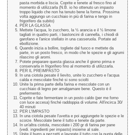
pasta morbida e liscia. Coprite e tenete al fresco fino al
momento di utilizzarla (N.B. io ho ottenuto un impasto
troppo liquido che non ha tenuto bene la forma. Prossima
volta aggiungo un cucchiaio in più di farina e tengo in
frigorifero da subito)
PER LA GLASSA
Mettete l'acqua, lo zucchero, la ½ arancia e il ½ limone
tagliati in quattro parti, i bastoncini di cannella, i chiodi di
garofano e l'anice stellato in una casseruola. Portate ad
ebollizione.
Quando inizia a bollire, togliete dal fuoco e mettete da
parte, in un posto fresco, in modo che le spezie e gli agrumi
rilascino gli aromi.
Potete preparare questa glassa anche il giorno prima e
conservarla in frigorifero fino al momento di utilizzarla.
PER IL PREIMPASTO
In una ciotola pesate il lievito, unite lo zucchero e l'acqua
calda e mescolate finché si sono sciolti
Unite la prima parte della farina e mescolate con un
cucchiaio di legno per amalgamare bene. Questo è il
prefermento.
Coprite e fate fermentare in un posto caldo (per me forno
con luce accesa) finché raddoppia di volume. All'incirca 30/
40 minuti
PER L'IMPASTO
In una ciotola pesate l'uvetta e poi aggiungete le spezie e le
scorze. Mescolate bene il tutto e tenete da parte.
In un'altra ciotola, mescolate i 200 gr di farina per pane
(vedi. ingredienti per impasto) insieme al sale.
Unite il burro a pezzetti e lavorate il tutto con la punta delle