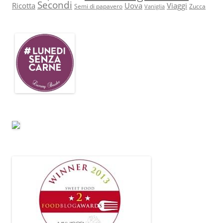
Secondi
Ricotta
Uova
Viaggi
Semi di papavero
Zucca
Vaniglia