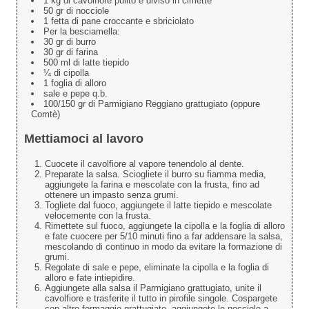
1 kg di cavolfiore pulito e diviso in cimette
50 gr di nocciole
1 fetta di pane croccante e sbriciolato
Per la besciamella:
30 gr di burro
30 gr di farina
500 ml di latte tiepido
¼ di cipolla
1 foglia di alloro
sale e pepe q.b.
100/150 gr di Parmigiano Reggiano grattugiato (oppure
Comtè)
Mettiamoci al lavoro
Cuocete il cavolfiore al vapore tenendolo al dente.
Preparate la salsa. Sciogliete il burro su fiamma media,
aggiungete la farina e mescolate con la frusta, fino ad
ottenere un impasto senza grumi.
Togliete dal fuoco, aggiungete il latte tiepido e mescolate
velocemente con la frusta.
Rimettete sul fuoco, aggiungete la cipolla e la foglia di alloro
e fate cuocere per 5/10 minuti fino a far addensare la salsa,
mescolando di continuo in modo da evitare la formazione di
grumi.
Regolate di sale e pepe, eliminate la cipolla e la foglia di
alloro e fate intiepidire.
Aggiungete alla salsa il Parmigiano grattugiato, unite il
cavolfiore e trasferite il tutto in pirofile singole. Cospargete
con altro formaggio grattugiato, aggiungete le nocciole a