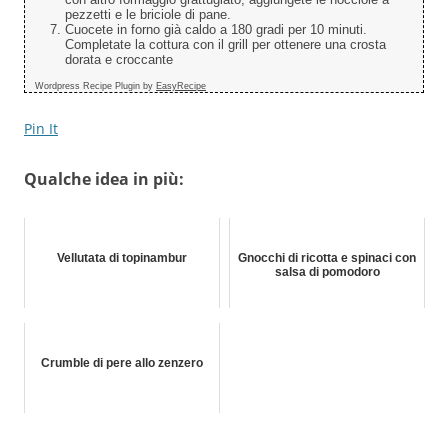
pezzetti e le briciole di pane.
Cuocete in forno già caldo a 180 gradi per 10 minuti.
Completate la cottura con il grill per ottenere una crosta
dorata e croccante
Wordpress Recipe Plugin by
EasyRecipe
Pin It
Qualche idea in più:
Vellutata di topinambur
Gnocchi di ricotta e spinaci con
salsa di pomodoro
Crumble di pere allo zenzero