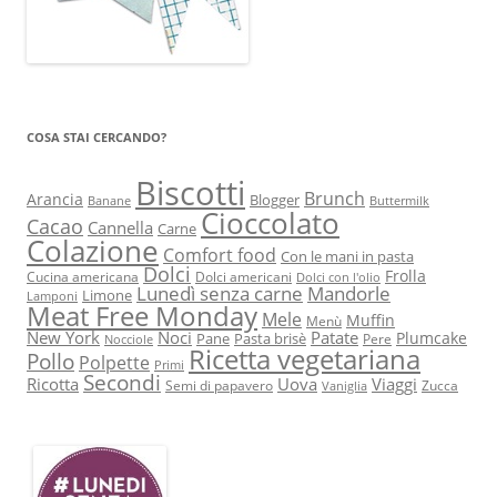
COSA STAI CERCANDO?
Biscotti
Brunch
Arancia
Blogger
Banane
Buttermilk
Cioccolato
Cacao
Cannella
Carne
Colazione
Comfort food
Con le mani in pasta
Dolci
Frolla
Cucina americana
Dolci americani
Dolci con l'olio
Lunedì senza carne
Mandorle
Limone
Lamponi
Meat Free Monday
Mele
Muffin
Menù
New York
Noci
Patate
Plumcake
Pane
Pasta brisè
Pere
Nocciole
Ricetta vegetariana
Pollo
Polpette
Primi
Secondi
Ricotta
Uova
Viaggi
Semi di papavero
Zucca
Vaniglia