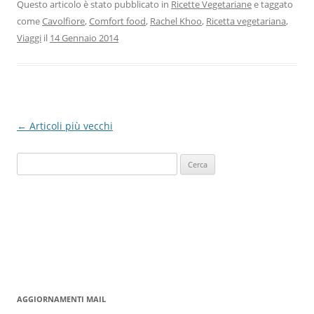
Questo articolo è stato pubblicato in
Ricette Vegetariane
e taggato
come
Cavolfiore
,
Comfort food
,
Rachel Khoo
,
Ricetta vegetariana
,
Viaggi
il
14 Gennaio 2014
Navigazione
←
Articoli più vecchi
articolo
Ricerca
per:
AGGIORNAMENTI MAIL