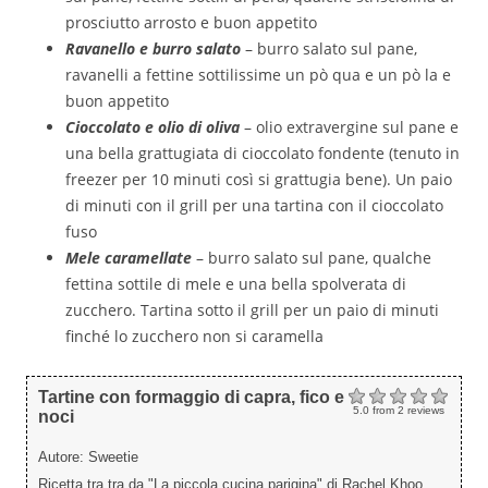
prosciutto arrosto e buon appetito
Ravanello e burro salato
– burro salato sul pane,
ravanelli a fettine sottilissime un pò qua e un pò la e
buon appetito
Cioccolato e olio di oliva
– olio extravergine sul pane e
una bella grattugiata di cioccolato fondente (tenuto in
freezer per 10 minuti così si grattugia bene). Un paio
di minuti con il grill per una tartina con il cioccolato
fuso
Mele caramellate
– burro salato sul pane, qualche
fettina sottile di mele e una bella spolverata di
zucchero. Tartina sotto il grill per un paio di minuti
finché lo zucchero non si caramella
Tartine con formaggio di capra, fico e
5.0
from
2
reviews
noci
Autore:
Sweetie
Ricetta tra tra da "La piccola cucina parigina" di Rachel Khoo