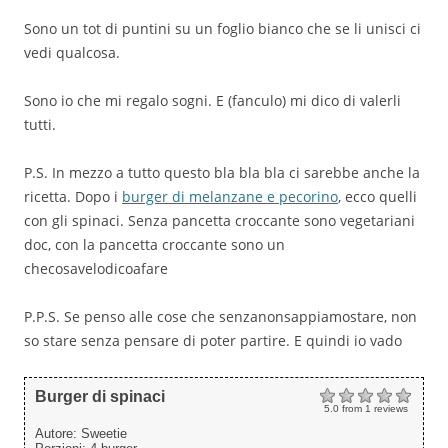
Sono un tot di puntini su un foglio bianco che se li unisci ci
vedi qualcosa.
Sono io che mi regalo sogni. E (fanculo) mi dico di valerli
tutti.
P.S. In mezzo a tutto questo bla bla bla ci sarebbe anche la
ricetta. Dopo i
burger di melanzane e pecorino
, ecco quelli
con gli spinaci. Senza pancetta croccante sono vegetariani
doc, con la pancetta croccante sono un
checosavelodicoafare
P.P.S. Se penso alle cose che senzanonsappiamostare, non
so stare senza pensare di poter partire. E quindi io vado
Burger di spinaci
5.0
from
1
reviews
Autore:
Sweetie