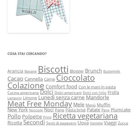
COSA STAI CERCANDO?
Biscotti
Brunch
Arancia
Blogger
Banane
Buttermilk
Cioccolato
Cacao
Cannella
Carne
Colazione
Comfort food
Con le mani in pasta
Dolci
Frolla
Cucina americana
Dolci americani
Dolci con l'olio
Lunedì senza carne
Mandorle
Limone
Lamponi
Meat Free Monday
Mele
Muffin
Menù
New York
Noci
Patate
Plumcake
Pane
Pasta brisè
Pere
Nocciole
Ricetta vegetariana
Pollo
Polpette
Primi
Secondi
Ricotta
Uova
Viaggi
Semi di papavero
Zucca
Vaniglia