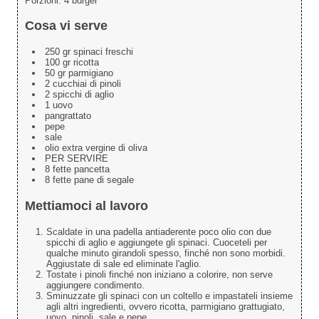
Porzioni:
4 burger
Cosa vi serve
250 gr spinaci freschi
100 gr ricotta
50 gr parmigiano
2 cucchiai di pinoli
2 spicchi di aglio
1 uovo
pangrattato
pepe
sale
olio extra vergine di oliva
PER SERVIRE
8 fette pancetta
8 fette pane di segale
Mettiamoci al lavoro
Scaldate in una padella antiaderente poco olio con due
spicchi di aglio e aggiungete gli spinaci. Cuoceteli per
qualche minuto girandoli spesso, finché non sono morbidi.
Aggiustate di sale ed eliminate l'aglio.
Tostate i pinoli finché non iniziano a colorire, non serve
aggiungere condimento.
Sminuzzate gli spinaci con un coltello e impastateli insieme
agli altri ingredienti, ovvero ricotta, parmigiano grattugiato,
uovo, pinoli, sale e pepe.