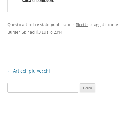
salsa di pomodoro
Questo articolo è stato pubblicato in
Ricette
e taggato come
Burger
,
Spinaci
il
3 Luglio 2014
Navigazione
←
Articoli più vecchi
articolo
Ricerca
per: