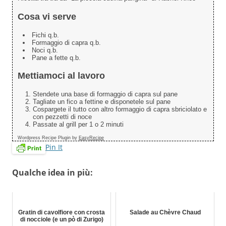
Cosa vi serve
Fichi q.b.
Formaggio di capra q.b.
Noci q.b.
Pane a fette q.b.
Mettiamoci al lavoro
Stendete una base di formaggio di capra sul pane
Tagliate un fico a fettine e disponetele sul pane
Cospargete il tutto con altro formaggio di capra sbriciolato e
con pezzetti di noce
Passate al grill per 1 o 2 minuti
Wordpress Recipe Plugin by
EasyRecipe
Pin It
Qualche idea in più:
Gratin di cavolfiore con crosta
Salade au Chèvre Chaud
di nocciole (e un pò di Zurigo)