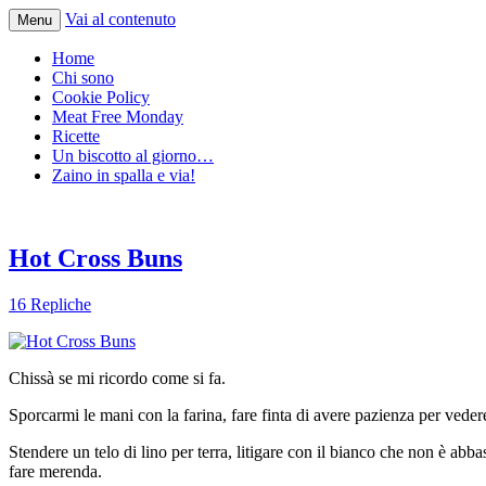
Vai al contenuto
Menu
Home
Chi sono
Cookie Policy
Meat Free Monday
Ricette
Un biscotto al giorno…
Zaino in spalla e via!
Hot Cross Buns
16 Repliche
Chissà se mi ricordo come si fa.
Sporcarmi le mani con la farina, fare finta di avere pazienza per vedere 
Stendere un telo di lino per terra, litigare con il bianco che non è ab
fare merenda.