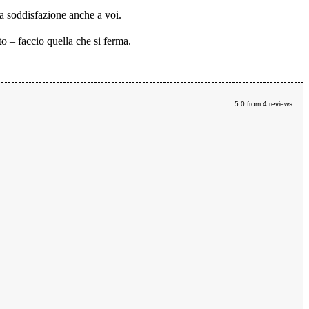
ia soddisfazione anche a voi.
o – faccio quella che si ferma.
5.0
from
4
reviews