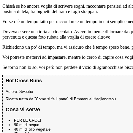
Chissà se ho ancora voglia di scrivere sogni, raccontare pensieri ad al
bustina di tela, tra biglietti del tram e fogli strappati.
Forse c’è un tempo fatto per raccontare e un tempo in cui semplicement
Doveva essere una torta al cioccolato. Avevo in mente di tornare da q
pervenuta e questa foto rubata alla voglia di essere altrove
Richiedono un po’ di tempo, ma vi assicuro che è tempo speso bene, p
Voi potreste mettervi ad impastare, mentre io cerco di capire cosa vogli
Se torno non lo so, voi però non perdete il vizio di sgranocchiare bisco
Hot Cross Buns
Autore:
Sweetie
Ricetta tratta da "Come si fa il pane" di Emmanuel Hadjiandreou
Cosa vi serve
PER LE CROCI
90 ml di acqua
40 ml di olio vegetale