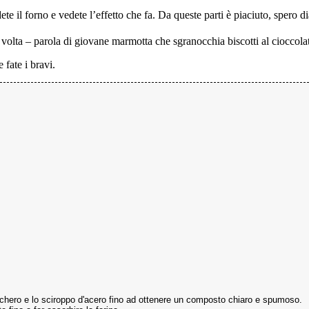
te il forno e vedete l’effetto che fa. Da queste parti è piaciuto, spero d
olta – parola di giovane marmotta che sgranocchia biscotti al cioccolat
 fate i bravi.
zucchero e lo sciroppo d'acero fino ad ottenere un composto chiaro e spumoso.