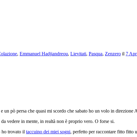
olazione
,
Emmanuel Hadjiandreou
,
Lievitati
,
Pasqua
,
Zenzero
il
7 Apr
data e un pò persa che quasi mi scordo che sabato ho un volo in direzione
 da vedere in mente, in realtà non è proprio vero. O forse si.
 ho trovato il
taccuino dei miei sogni
, perfetto per raccontare fitto fitt