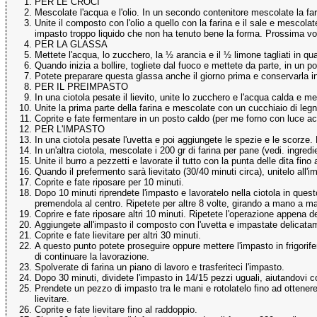
PER LE CROCI
Mescolate l'acqua e l'olio. In un secondo contenitore mescolate la fari
Unite il composto con l'olio a quello con la farina e il sale e mescola
impasto troppo liquido che non ha tenuto bene la forma. Prossima volta
PER LA GLASSA
Mettete l'acqua, lo zucchero, la ½ arancia e il ½ limone tagliati in quat
Quando inizia a bollire, togliete dal fuoco e mettete da parte, in un p
Potete preparare questa glassa anche il giorno prima e conservarla in f
PER IL PREIMPASTO
In una ciotola pesate il lievito, unite lo zucchero e l'acqua calda e me
Unite la prima parte della farina e mescolate con un cucchiaio di le
Coprite e fate fermentare in un posto caldo (per me forno con luce ac
PER L'IMPASTO
In una ciotola pesate l'uvetta e poi aggiungete le spezie e le scorze. 
In un'altra ciotola, mescolate i 200 gr di farina per pane (vedi. ingred
Unite il burro a pezzetti e lavorate il tutto con la punta delle dita fi
Quando il prefermento sarà lievitato (30/40 minuti circa), unitelo all
Coprite e fate riposare per 10 minuti.
Dopo 10 minuti riprendete l'impasto e lavoratelo nella ciotola in ques
premendola al centro. Ripetete per altre 8 volte, girando a mano a ma
Coprire e fate riposare altri 10 minuti. Ripetete l'operazione appena de
Aggiungete all'impasto il composto con l'uvetta e impastate delicatame
Coprite e fate lievitare per altri 30 minuti.
A questo punto potete proseguire oppure mettere l'impasto in frigorife
di continuare la lavorazione.
Spolverate di farina un piano di lavoro e trasferiteci l'impasto.
Dopo 30 minuti, dividete l'impasto in 14/15 pezzi uguali, aiutandovi c
Prendete un pezzo di impasto tra le mani e rotolatelo fino ad ottenere 
lievitare.
Coprite e fate lievitare fino al raddoppio.