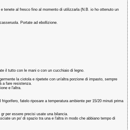
 e tenete al fresco fino al momento di utilizzarla (N.B. io ho ottenuto un
a casseruola. Portate ad ebollizione.
te il tutto con le mani o con un cucchiaio di legno.
ggermente la ciotola e ripetete con un'altra porzione di impasto, sempre
à a fare resistenza.
one e l'altra.
 frigorifero, fatelo riposare a temperatura ambiente per 15/20 minuti prima
 gr per essere precisi usate una bilancia.
asciate un po' di spazio tra una e l'altra in modo che abbiano tempo di