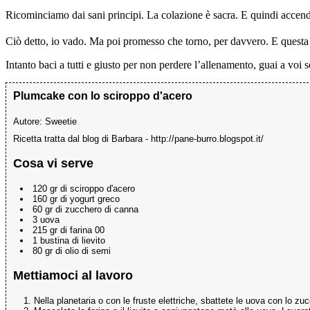
Ricominciamo dai sani principi.
La colazione è sacra.
E quindi accende
Ciò detto, io vado. Ma poi promesso che torno, per davvero. E questa v
Intanto baci a tutti e giusto per non perdere l’allenamento, guai a voi se
Plumcake con lo sciroppo d'acero
Autore:
Sweetie
Ricetta tratta dal blog di Barbara - http://pane-burro.blogspot.it/
Cosa vi serve
120 gr di sciroppo d'acero
160 gr di yogurt greco
60 gr di zucchero di canna
3 uova
215 gr di farina 00
1 bustina di lievito
80 gr di olio di semi
Mettiamoci al lavoro
Nella planetaria o con le fruste elettriche, sbattete le uova con lo 