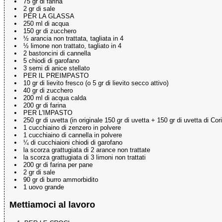
75 gr di farina
2 gr di sale
PER LA GLASSA
250 ml di acqua
150 gr di zucchero
½ arancia non trattata, tagliata in 4
½ limone non trattato, tagliato in 4
2 bastoncini di cannella
5 chiodi di garofano
3 semi di anice stellato
PER IL PREIMPASTO
10 gr di lievito fresco (o 5 gr di lievito secco attivo)
40 gr di zucchero
200 ml di acqua calda
200 gr di farina
PER L'IMPASTO
250 gr di uvetta (in originale 150 gr di uvetta + 150 gr di uvetta di Cor
1 cucchiaino di zenzero in polvere
1 cucchiaino di cannella in polvere
¼ di cucchiaioni chiodi di garofano
la scorza grattugiata di 2 arance non trattate
la scorza grattugiata di 3 limoni non trattati
200 gr di farina per pane
2 gr di sale
90 gr di burro ammorbidito
1 uovo grande
Mettiamoci al lavoro