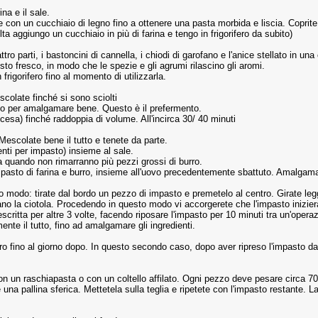
na e il sale.
te con un cucchiaio di legno fino a ottenere una pasta morbida e liscia. Coprite
 aggiungo un cucchiaio in più di farina e tengo in frigorifero da subito)
tro parti, i bastoncini di cannella, i chiodi di garofano e l'anice stellato in un
osto fresco, in modo che le spezie e gli agrumi rilascino gli aromi.
rigorifero fino al momento di utilizzarla.
scolate finché si sono sciolti
gno per amalgamare bene. Questo è il prefermento.
cesa) finché raddoppia di volume. All'incirca 30/ 40 minuti
Mescolate bene il tutto e tenete da parte.
ienti per impasto) insieme al sale.
no a quando non rimarranno più pezzi grossi di burro.
'impasto di farina e burro, insieme all'uovo precedentemente sbattuto. Amalgama
to modo: tirate dal bordo un pezzo di impasto e premetelo al centro. Girate le
no la ciotola. Procedendo in questo modo vi accorgerete che l'impasto inizier
scritta per altre 3 volte, facendo riposare l'impasto per 10 minuti tra un'operazi
nte il tutto, fino ad amalgamare gli ingredienti.
ro fino al giorno dopo. In questo secondo caso, dopo aver ripreso l'impasto dal
on un raschiapasta o con un coltello affilato. Ogni pezzo deve pesare circa 70
una pallina sferica. Mettetela sulla teglia e ripetete con l'impasto restante. L