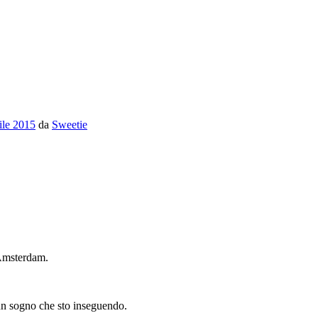
ile 2015
da
Sweetie
 Amsterdam.
o un sogno che sto inseguendo.