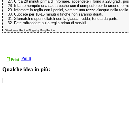
Circa 20 minuti prima di infornare, accendete il forno a 220 gradi, po
Intanto riempite una sac a poche con il composto per le croci e format
Infornate la teglia con i panini, versate una tazza d'acqua nella tegl
Cuocete per 10-15 minuti o finché non saranno dorati.
Sfornateli e spennellateli con la glassa fredda, tenuta da parte.
Fate raffreddare sulla teglia prima di servirli.
Wordpress Recipe Plugin by
EasyRecipe
Pin It
Qualche idea in più: