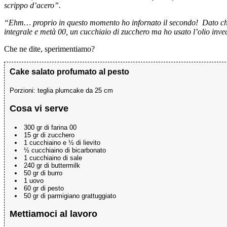
scrippo d’acero”.
“Ehm… proprio in questo momento ho infornato il secondo! Dato che ho 
integrale e metà 00, un cucchiaio di zucchero ma ho usato l’olio inve
Che ne dite, sperimentiamo?
Cake salato profumato al pesto
Porzioni:
teglia plumcake da 25 cm
Cosa vi serve
300 gr di farina 00
15 gr di zucchero
1 cucchiaino e ½ di lievito
½ cucchiaino di bicarbonato
1 cucchiaino di sale
240 gr di buttermilk
50 gr di burro
1 uovo
60 gr di pesto
50 gr di parmigiano grattuggiato
Mettiamoci al lavoro