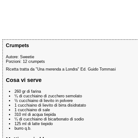
Crumpets
Autore:
Sweetie
Porzioni:
12 crumpets
Ricetta tratta da "Una merenda a Londra" Ed. Guido Tommasi
Cosa vi serve
260 gr di farina
¼ di cucchiaino di zucchero semolato
½ cucchiaino di lievito in polvere
1 cucchiaino di lievito di birra disidratato
1 cucchiaino di sale
310 ml di acqua tiepida
¼ di cucchiaino di bicarbonato di sodio
125 ml di latte tiepido
burro q.b.