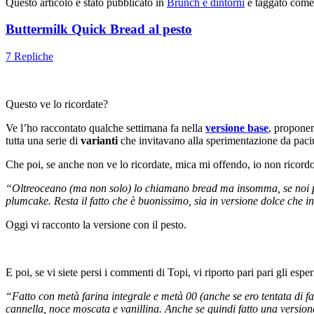
Questo articolo è stato pubblicato in
Brunch e dintorni
e taggato com
Buttermilk Quick Bread al pesto
7 Repliche
Questo ve lo ricordate?
Ve l’ho raccontato qualche settimana fa nella
versione base
, propone
tutta una serie di
varianti
che invitavano alla sperimentazione da pac
Che poi, se anche non ve lo ricordate, mica mi offendo, io non ricordo
“Oltreoceano (ma non solo) lo chiamano bread ma insomma, se noi
plumcake.
Resta il fatto che è buonissimo, sia in versione dolce che in
Oggi vi racconto la versione con il pesto.
E poi, se vi siete persi i commenti di Topi, vi riporto pari pari gli espe
“Fatto con metà farina integrale e metà 00 (anche se ero tentata di fa
cannella, noce moscata e vanillina. Anche se quindi fatto una versio