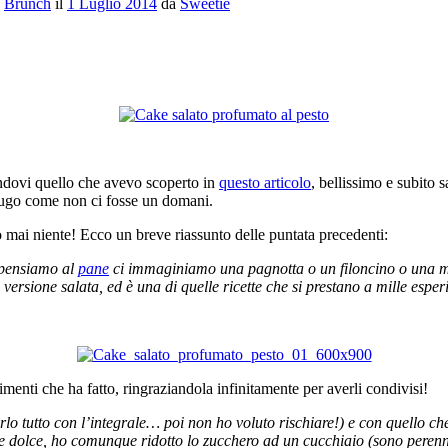
e
Brunch
il
1 Luglio 2014
da
Sweetie
ndovi quello che avevo scoperto in
questo articolo
, bellissimo e subito 
iugo come non ci fosse un domani.
 mai niente! Ecco un breve riassunto delle puntata precedenti:
 pensiamo al
pane
ci immaginiamo una pagnotta o un filoncino o una mi
 versione salata, ed è una di quelle ricette che si prestano a mille esper
rimenti che ha fatto, ringraziandola infinitamente per averli condivisi!
rlo tutto con l’integrale… poi non ho voluto rischiare!) e con quello ch
ne dolce, ho comunque ridotto lo zucchero ad un cucchiaio (sono perenn