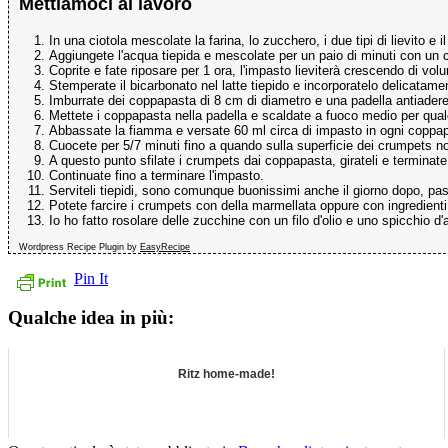
Mettiamoci al lavoro
In una ciotola mescolate la farina, lo zucchero, i due tipi di lievito e il
Aggiungete l'acqua tiepida e mescolate per un paio di minuti con un c
Coprite e fate riposare per 1 ora, l'impasto lieviterà crescendo di vol
Stemperate il bicarbonato nel latte tiepido e incorporatelo delicatamen
Imburrate dei coppapasta di 8 cm di diametro e una padella antiadere
Mettete i coppapasta nella padella e scaldate a fuoco medio per qua
Abbassate la fiamma e versate 60 ml circa di impasto in ogni coppa
Cuocete per 5/7 minuti fino a quando sulla superficie dei crumpets no
A questo punto sfilate i crumpets dai coppapasta, girateli e terminate 
Continuate fino a terminare l'impasto.
Serviteli tiepidi, sono comunque buonissimi anche il giorno dopo, pas
Potete farcire i crumpets con della marmellata oppure con ingredienti 
Io ho fatto rosolare delle zucchine con un filo d'olio e uno spicchio d
Wordpress Recipe Plugin by
EasyRecipe
Pin It
Qualche idea in più:
Ritz home-made!