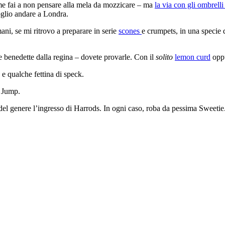
me fai a non pensare alla mela da mozzicare – ma
la via con gli ombrelli 
oglio andare a Londra.
ni, se mi ritrovo a preparare in serie
scones
e crumpets, in una specie d
 benedette dalla regina – dovete provarle. Con il
solito
lemon curd
oppu
e e qualche fettina di speck.
u Jump.
 del genere l’ingresso di Harrods. In ogni caso, roba da pessima Sweetie