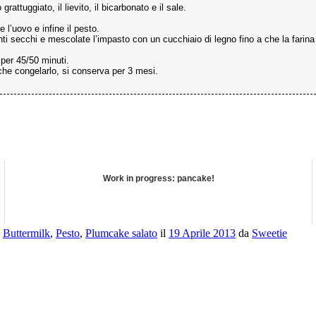
attuggiato, il lievito, il bicarbonato e il sale.
e l’uovo e infine il pesto.
dienti secchi e mescolate l’impasto con un cucchiaio di legno fino a che la fari
 per 45/50 minuti.
che congelarlo, si conserva per 3 mesi.
Work in progress: pancake!
e
Buttermilk
,
Pesto
,
Plumcake salato
il
19 Aprile 2013
da
Sweetie