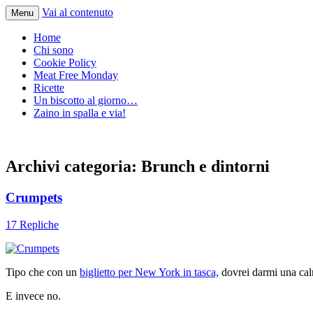
Vai al contenuto
Menu
Home
Chi sono
Cookie Policy
Meat Free Monday
Ricette
Un biscotto al giorno…
Zaino in spalla e via!
Archivi categoria:
Brunch e dintorni
Crumpets
17 Repliche
Tipo che con un
biglietto per New York in tasca,
dovrei darmi una calm
E invece no.