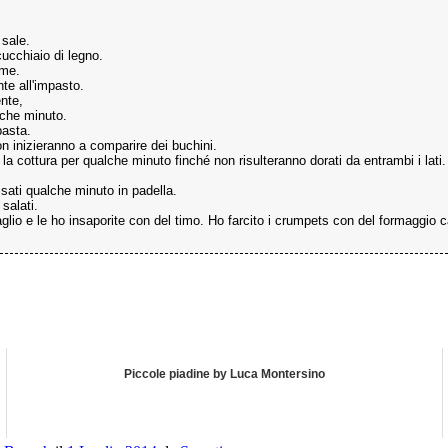
 sale.
ucchiaio di legno.
ume.
te all'impasto.
nte,
lche minuto.
pasta.
n inizieranno a comparire dei buchini.
la cottura per qualche minuto finché non risulteranno dorati da entrambi i lati.
sati qualche minuto in padella.
salati.
'aglio e le ho insaporite con del timo. Ho farcito i crumpets con del formaggio 
Piccole piadine by Luca Montersino