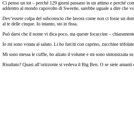
Ci penso un tot – perché 129 giorni passano in un attimo e perché co
addentro al mondo capovolto di Sweetie, sarebbe uguale a dire che v
Dev’essere colpa del subconscio che lavora come non ci fosse un doma
al te delle cinque. Io intanto, sto in fissa.
Può darsi che il nome vi dica poco, ma queste focaccine – chiaramente
Io mi sono votata al salato. Li ho farciti con caprino, zucchine trifolat
Mi sono messa le cuffie, ho alzato il volume e mi sono sintonizzata s
Risultato? Quasi all’orizzonte si vedeva il Big Ben. O se siete amanti