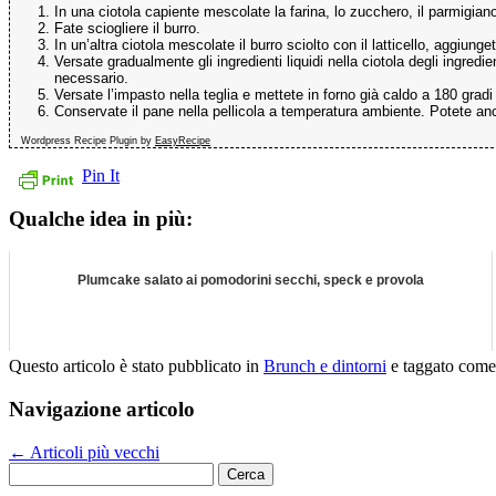
In una ciotola capiente mescolate la farina, lo zucchero, il parmigiano gr
Fate sciogliere il burro.
In un’altra ciotola mescolate il burro sciolto con il latticello, aggiunget
Versate gradualmente gli ingredienti liquidi nella ciotola degli ingre
necessario.
Versate l’impasto nella teglia e mettete in forno già caldo a 180 gradi
Conservate il pane nella pellicola a temperatura ambiente. Potete an
Wordpress Recipe Plugin by
EasyRecipe
Pin It
Qualche idea in più:
Plumcake salato ai pomodorini secchi, speck e provola
Questo articolo è stato pubblicato in
Brunch e dintorni
e taggato com
Navigazione articolo
←
Articoli più vecchi
Ricerca
per: