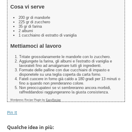
Cosa vi serve
200 gr di mandorle
225 gr di zucchero
35 gr di farina
2 albumi
1 cucchiaino di estratto di vaniglia
Mettiamoci al lavoro
Tritate grossolanamente le mandorle con lo zucchero.
Aggiungete la farina, gli albumi e l'estratto di vaniglia e
lavorateli fino ad amalgamare tutti gli ingredienti.
Formate delle palline con due cucchiaini di impasto e
disponetele su una teglia coperta da carta forno.
Fateli cuocere in forno già caldo a 180 gradi per 13 minuti o
fino a quando non prenderanno colore.
Non preoccupatevi se vi sembreranno ancora morbidi,
raffreddandosi raggiungeranno la giusta consistenza.
Wordpress Recipe Plugin by
EasyRecipe
Pin It
Qualche idea in più: