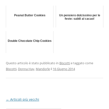
Peanut Butter Cookies
Un pensiero dolcissimo per le
feste: sablè al cacao!
Double Chocolate Chip Cookies
Questo articolo è stato pubblicato in
Biscotti
e taggato come
Biscotti
,
Donna Hay
,
Mandorle
il
16 Giugno 2014
Navigazione
←
Articoli più vecchi
articolo