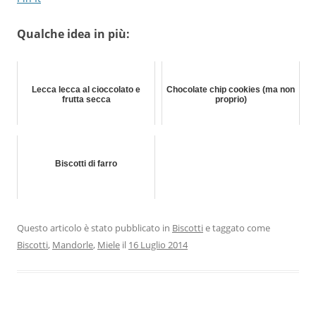
Qualche idea in più:
Lecca lecca al cioccolato e
Chocolate chip cookies (ma non
frutta secca
proprio)
Biscotti di farro
Questo articolo è stato pubblicato in
Biscotti
e taggato come
Biscotti
,
Mandorle
,
Miele
il
16 Luglio 2014