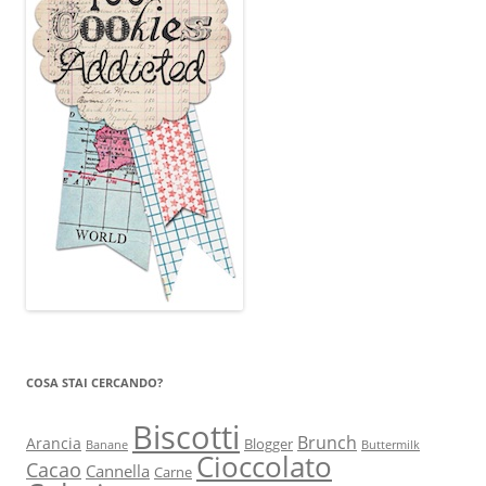
COSA STAI CERCANDO?
Biscotti
Brunch
Arancia
Blogger
Banane
Buttermilk
Cioccolato
Cacao
Cannella
Carne