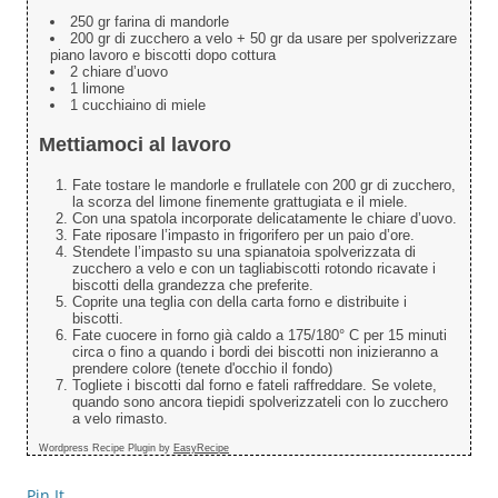
250 gr farina di mandorle
200 gr di zucchero a velo + 50 gr da usare per spolverizzare
piano lavoro e biscotti dopo cottura
2 chiare d’uovo
1 limone
1 cucchiaino di miele
Mettiamoci al lavoro
Fate tostare le mandorle e frullatele con 200 gr di zucchero,
la scorza del limone finemente grattugiata e il miele.
Con una spatola incorporate delicatamente le chiare d’uovo.
Fate riposare l’impasto in frigorifero per un paio d’ore.
Stendete l’impasto su una spianatoia spolverizzata di
zucchero a velo e con un tagliabiscotti rotondo ricavate i
biscotti della grandezza che preferite.
Coprite una teglia con della carta forno e distribuite i
biscotti.
Fate cuocere in forno già caldo a 175/180° C per 15 minuti
circa o fino a quando i bordi dei biscotti non inizieranno a
prendere colore (tenete d'occhio il fondo)
Togliete i biscotti dal forno e fateli raffreddare. Se volete,
quando sono ancora tiepidi spolverizzateli con lo zucchero
a velo rimasto.
Wordpress Recipe Plugin by
EasyRecipe
Pin It