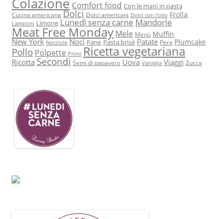
Colazione
Comfort food
Con le mani in pasta
Dolci
Frolla
Cucina americana
Dolci americani
Dolci con l'olio
Lunedì senza carne
Mandorle
Limone
Lamponi
Meat Free Monday
Mele
Muffin
Menù
New York
Noci
Patate
Plumcake
Pane
Pasta brisè
Pere
Nocciole
Ricetta vegetariana
Pollo
Polpette
Primi
Secondi
Ricotta
Uova
Viaggi
Semi di papavero
Zucca
Vaniglia