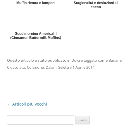
Muffin ricotta e lamponi
Stagionalità e deviazioni al
cacao
Good morning America!!!
(Cinnamon Buttermilk Muffins)
Questo articolo è stato pubblicato in
Dolci
e taggato come
Banane
,
Cioccolato
,
Colazione
,
Dalani
,
Seletti
il
1 Aprile 2014
Navigazione
←
Articoli più vecchi
articolo
Ricerca
per: