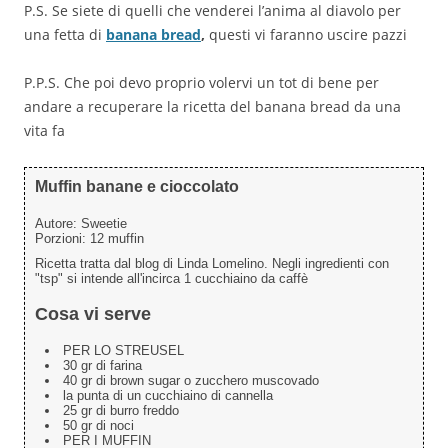
P.S. Se siete di quelli che venderei l’anima al diavolo per
una fetta di
banana bread
,
questi vi faranno uscire pazzi
P.P.S. Che poi devo proprio volervi un tot di bene per
andare a recuperare la ricetta del banana bread da una
vita fa
Muffin banane e cioccolato
Autore:
Sweetie
Porzioni:
12 muffin
Ricetta tratta dal blog di Linda Lomelino. Negli ingredienti con
"tsp" si intende all'incirca 1 cucchiaino da caffè
Cosa vi serve
PER LO STREUSEL
30 gr di farina
40 gr di brown sugar o zucchero muscovado
la punta di un cucchiaino di cannella
25 gr di burro freddo
50 gr di noci
PER I MUFFIN