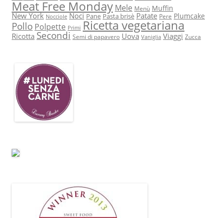
Meat Free Monday
Mele
Muffin
Menù
New York
Noci
Patate
Plumcake
Pane
Pasta brisè
Pere
Nocciole
Ricetta vegetariana
Pollo
Polpette
Primi
Secondi
Ricotta
Uova
Viaggi
Semi di papavero
Zucca
Vaniglia