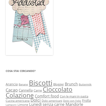
COSA STAI CERCANDO?
Biscotti
Brunch
Arancia
Blogger
Banane
Buttermilk
Cioccolato
Cacao
Cannella
Carne
Colazione
Comfort food
Con le mani in pasta
Dolci
Frolla
Cucina americana
Dolci americani
Dolci con l'olio
Lunedì senza carne
Mandorle
Limone
Lamponi