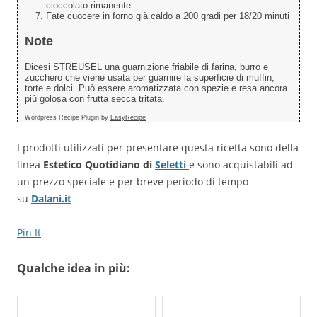
cioccolato rimanente.
Fate cuocere in forno già caldo a 200 gradi per 18/20 minuti
Note
Dicesi STREUSEL una guarnizione friabile di farina, burro e
zucchero che viene usata per guarnire la superficie di muffin,
torte e dolci. Può essere aromatizzata con spezie e resa ancora
più golosa con frutta secca tritata.
Wordpress Recipe Plugin by
EasyRecipe
I prodotti utilizzati per presentare questa ricetta sono della
linea
Estetico Quotidiano di
Seletti
e sono acquistabili ad
un prezzo speciale e per breve periodo di tempo
su
Dalani.it
Pin It
Qualche idea in più: