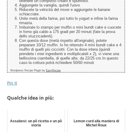
ottenere un composto chiaro e spumoso.
Aggiungete la vaniglia, quindi l'uovo
Riducete la velocità del mixer e aggiungete le banane
schiacciate.
Unite metà della farina, poi tutto lo yogurt e infine la farina
rimasta.
Imburrate lo stampo per muffin o mini bundt cake e cuocete
in forno già caldo a 175 gradi per 20 minuti (fate la prova
dello stuzzicadenti).
Con questa dose (metà rispetto all'originale), potete
preparare 10/12 muffin. Io ho ottenuto 4 mini bundt cake e 4
muffin di quelli più cicciotti. Con la dose intera (quindi
prendete i miei ingredienti e moltiplicateli x 2), vi viene una
bellissima ciambella, di quelle alte, da 22/25 cm.In questo
caso la cottura potrà richiedere 50/60 minuti
Wordpress Recipe Plugin by
EasyRecipe
Pin It
Qualche idea in più:
Assabesi: un pò ricetta e un pò
Lemon curd alla maniera di
storia
Michel Roux