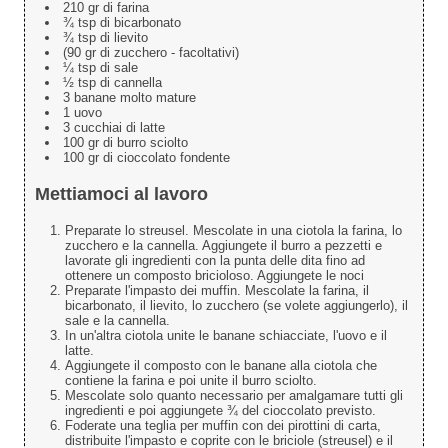
210 gr di farina
¾ tsp di bicarbonato
¾ tsp di lievito
(90 gr di zucchero - facoltativi)
¼ tsp di sale
½ tsp di cannella
3 banane molto mature
1 uovo
3 cucchiai di latte
100 gr di burro sciolto
100 gr di cioccolato fondente
Mettiamoci al lavoro
Preparate lo streusel. Mescolate in una ciotola la farina, lo
zucchero e la cannella. Aggiungete il burro a pezzetti e
lavorate gli ingredienti con la punta delle dita fino ad
ottenere un composto bricioloso. Aggiungete le noci
Preparate l'impasto dei muffin. Mescolate la farina, il
bicarbonato, il lievito, lo zucchero (se volete aggiungerlo), il
sale e la cannella.
In un'altra ciotola unite le banane schiacciate, l'uovo e il
latte.
Aggiungete il composto con le banane alla ciotola che
contiene la farina e poi unite il burro sciolto.
Mescolate solo quanto necessario per amalgamare tutti gli
ingredienti e poi aggiungete ¾ del cioccolato previsto.
Foderate una teglia per muffin con dei pirottini di carta,
distribuite l'impasto e coprite con le briciole (streusel) e il