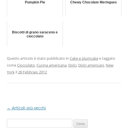
Pumpkin Pie
Chewy Chocolate Meringues
Biscotti di grano saraceno e
cioccolato
Questo articolo è stato pubblicato in
Cake e plumcake
e taggato
come
Cioccolato
,
Cucina americana
,
Dolci
,
Dolci americani
,
New
York
il
28 Febbraio 2012
Navigazione
←
Articoli più vecchi
articolo
Ricerca