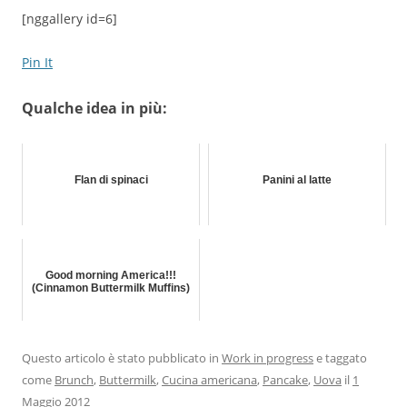
[nggallery id=6]
Pin It
Qualche idea in più:
Flan di spinaci
Panini al latte
Good morning America!!!
(Cinnamon Buttermilk Muffins)
Questo articolo è stato pubblicato in
Work in progress
e taggato
come
Brunch
,
Buttermilk
,
Cucina americana
,
Pancake
,
Uova
il
1
Maggio 2012