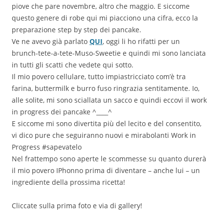
piove che pare novembre, altro che maggio. E siccome
questo genere di robe qui mi piacciono una cifra, ecco la
preparazione step by step dei pancake.
Ve ne avevo già parlato
QUI
, oggi li ho rifatti per un
brunch-tete-a-tete-Muso-Sweetie e quindi mi sono lanciata
in tutti gli scatti che vedete qui sotto.
Il mio povero cellulare, tutto impiastricciato com’è tra
farina, buttermilk e burro fuso ringrazia sentitamente. Io,
alle solite, mi sono sciallata un sacco e quindi eccovi il work
in progress dei pancake ^____^
E siccome mi sono divertita più del lecito e del consentito,
vi dico pure che seguiranno nuovi e mirabolanti Work in
Progress #sapevatelo
Nel frattempo sono aperte le scommesse su quanto durerà
il mio povero IPhonno prima di diventare – anche lui – un
ingrediente della prossima ricetta!
Cliccate sulla prima foto e via di gallery!