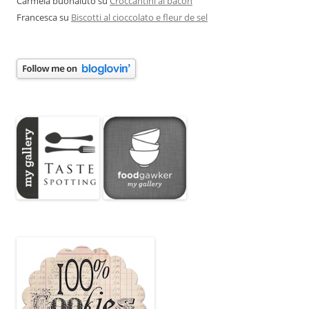
Carmela buonaiuto
su
Croccantini al bacon
Francesca
su
Biscotti al cioccolato e fleur de sel