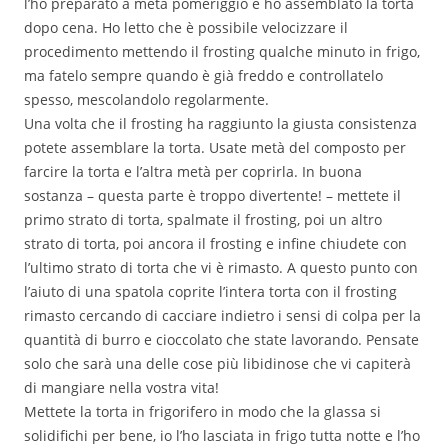
l’ho preparato a metà pomeriggio e ho assemblato la torta
dopo cena. Ho letto che è possibile velocizzare il
procedimento mettendo il frosting qualche minuto in frigo,
ma fatelo sempre quando è già freddo e controllatelo
spesso, mescolandolo regolarmente.
Una volta che il frosting ha raggiunto la giusta consistenza
potete assemblare la torta. Usate metà del composto per
farcire la torta e l’altra metà per coprirla. In buona
sostanza – questa parte è troppo divertente! – mettete il
primo strato di torta, spalmate il frosting, poi un altro
strato di torta, poi ancora il frosting e infine chiudete con
l’ultimo strato di torta che vi è rimasto. A questo punto con
l’aiuto di una spatola coprite l’intera torta con il frosting
rimasto cercando di cacciare indietro i sensi di colpa per la
quantità di burro e cioccolato che state lavorando. Pensate
solo che sarà una delle cose più libidinose che vi capiterà
di mangiare nella vostra vita!
Mettete la torta in frigorifero in modo che la glassa si
solidifichi per bene, io l’ho lasciata in frigo tutta notte e l’ho