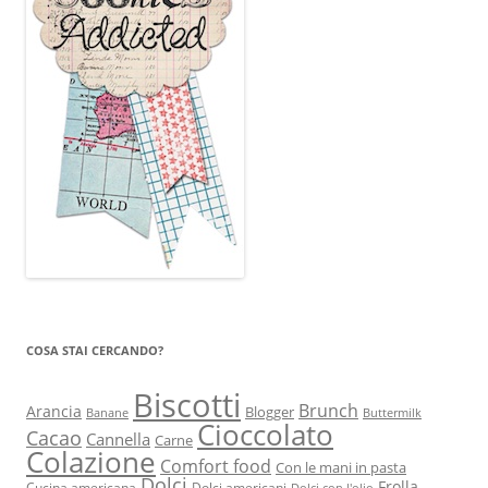
COSA STAI CERCANDO?
Biscotti
Brunch
Arancia
Blogger
Banane
Buttermilk
Cioccolato
Cacao
Cannella
Carne
Colazione
Comfort food
Con le mani in pasta
Dolci
Frolla
Cucina americana
Dolci americani
Dolci con l'olio