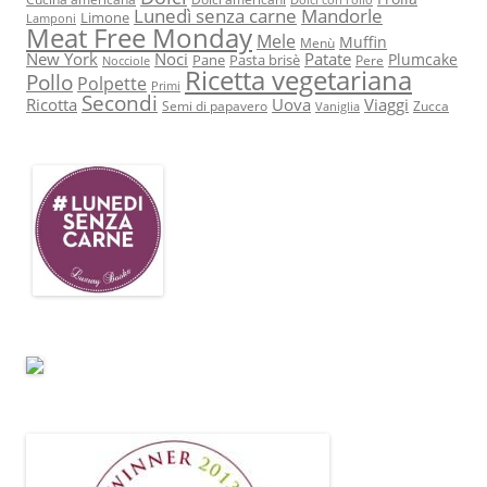
Lunedì senza carne
Mandorle
Limone
Lamponi
Meat Free Monday
Mele
Muffin
Menù
New York
Noci
Patate
Plumcake
Pane
Pasta brisè
Pere
Nocciole
Ricetta vegetariana
Pollo
Polpette
Primi
Secondi
Ricotta
Uova
Viaggi
Semi di papavero
Zucca
Vaniglia