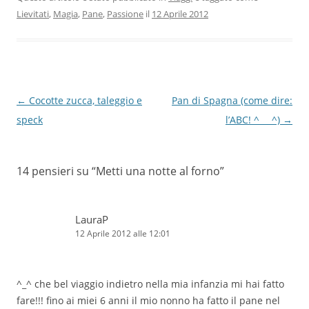
Lievitati
,
Magia
,
Pane
,
Passione
il
12 Aprile 2012
Navigazione
←
Cocotte zucca, taleggio e
Pan di Spagna (come dire:
articolo
speck
l’ABC! ^___^)
→
14 pensieri su “
Metti una notte al forno
”
LauraP
12 Aprile 2012 alle 12:01
^_^ che bel viaggio indietro nella mia infanzia mi hai fatto
fare!!! fino ai miei 6 anni il mio nonno ha fatto il pane nel