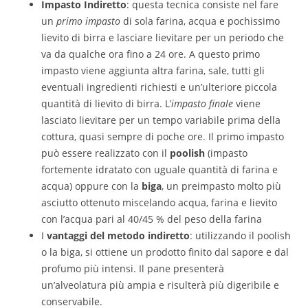
Impasto Indiretto
: questa tecnica consiste nel fare
un
primo impasto
di sola farina, acqua e pochissimo
lievito di birra e lasciare lievitare per un periodo che
va da qualche ora fino a 24 ore. A questo primo
impasto viene aggiunta altra farina, sale, tutti gli
eventuali ingredienti richiesti e un’ulteriore piccola
quantità di lievito di birra. L’
impasto finale
viene
lasciato lievitare per un tempo variabile prima della
cottura, quasi sempre di poche ore. Il primo impasto
può essere realizzato con il
poolish
(impasto
fortemente idratato con uguale quantità di farina e
acqua) oppure con la
biga
, un preimpasto molto più
asciutto ottenuto miscelando acqua, farina e lievito
con l’acqua pari al 40/45 % del peso della farina
I
vantaggi del metodo indiretto
: utilizzando il poolish
o la biga, si ottiene un prodotto finito dal sapore e dal
profumo più intensi. Il pane presenterà
un’alveolatura più ampia e risulterà più digeribile e
conservabile.