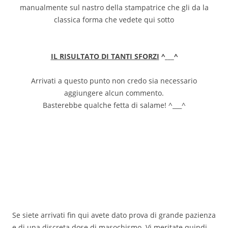
manualmente sul nastro della stampatrice che gli da la
classica forma che vedete qui sotto
IL RISULTATO DI TANTI SFORZI
^___^
Arrivati a questo punto non credo sia necessario
aggiungere alcun commento.
Basterebbe qualche fetta di salame! ^___^
Se siete arrivati fin qui avete dato prova di grande pazienza
e di una discreta dose di masochismo. Vi meritate quindi