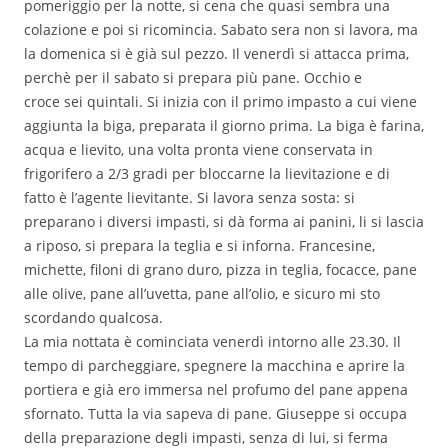
pomeriggio per la notte, si cena che quasi sembra una
colazione e poi si ricomincia. Sabato sera non si lavora, ma
la domenica si è già sul pezzo. Il venerdì si attacca prima,
perchè per il sabato si prepara più pane. Occhio e
croce sei quintali. Si inizia con il primo impasto a cui viene
aggiunta la biga, preparata il giorno prima. La biga è farina,
acqua e lievito, una volta pronta viene conservata in
frigorifero a 2/3 gradi per bloccarne la lievitazione e di
fatto è l’agente lievitante. Si lavora senza sosta: si
preparano i diversi impasti, si dà forma ai panini, li si lascia
a riposo, si prepara la teglia e si inforna. Francesine,
michette, filoni di grano duro, pizza in teglia, focacce, pane
alle olive, pane all’uvetta, pane all’olio, e sicuro mi sto
scordando qualcosa.
La mia nottata è cominciata venerdì intorno alle 23.30. Il
tempo di parcheggiare, spegnere la macchina e aprire la
portiera e già ero immersa nel profumo del pane appena
sfornato. Tutta la via sapeva di pane. Giuseppe si occupa
della preparazione degli impasti, senza di lui, si ferma