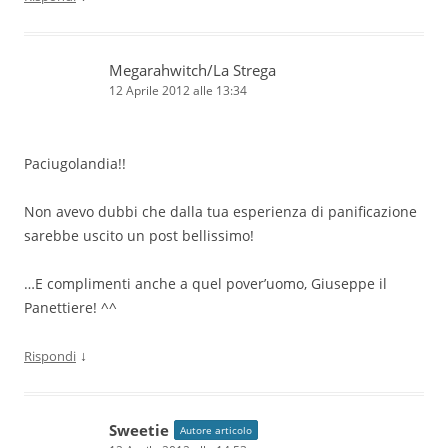
Megarahwitch/La Strega
12 Aprile 2012 alle 13:34
Paciugolandia!!
Non avevo dubbi che dalla tua esperienza di panificazione
sarebbe uscito un post bellissimo!
…E complimenti anche a quel pover’uomo, Giuseppe il
Panettiere! ^^
↓
Rispondi
Sweetie
Autore articolo