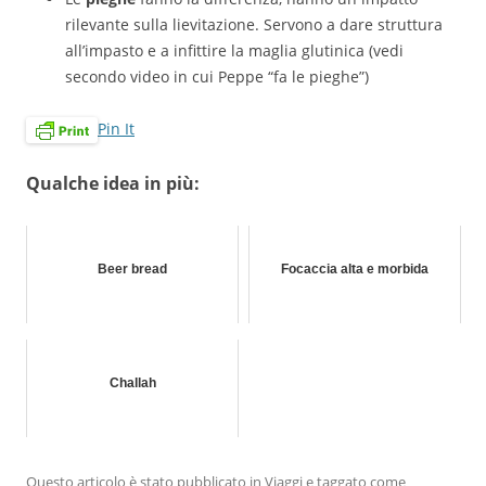
rilevante sulla lievitazione. Servono a dare struttura
all’impasto e a infittire la maglia glutinica (vedi
secondo video in cui Peppe “fa le pieghe”)
Pin It
Qualche idea in più:
Beer bread
Focaccia alta e morbida
Challah
Questo articolo è stato pubblicato in
Viaggi
e taggato come