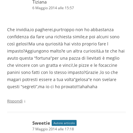
Tiziana
6 Maggio 2014 alle 15:57
Che invidia,io pagherei,purtroppo non ho abbastanza
confidenza da fare una richiesta simile,e poi alcuni sono
così gelosi!Ma una quriosità hai visto proprio fare l
impasto?Aggiungono malto?e un altra curiosità,a te che hai
avuto questa “fortuna”per una pazza di lievitati è meglio
che vincere con un gratta e vinci!,le pizze e le focaccine
panini sono fatti con lo stesso impasto?Grazie ,lo so che
magari potresti essere a tua volta”gelosa”e non svelare
questi “segreti”,ma io ci ho provato!!!ahahaha
↓
Rispondi
Sweetie
Autore articolo
7 Maggio 2014 alle 17:18