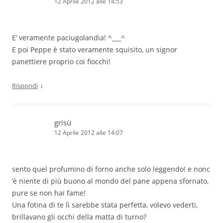
12 Aprile 2012 alle 14:53
E’ veramente paciugolandia! ^___^
E poi Peppe è stato veramente squisito, un signor
panettiere proprio coi fiocchi!
↓
Rispondi
grisù
12 Aprile 2012 alle 14:07
sento quel profumino di forno anche solo leggendo! e nonc
‘è niente di più buono al mondo del pane appena sfornato,
pure se non hai fame!
Una fotina di te lì sarebbe stata perfetta, volevo vederti,
brillavano gli occhi della matta di turno?