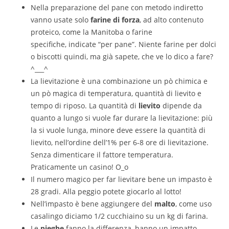
Nella preparazione del pane con metodo indiretto
vanno usate solo
farine di forza
, ad alto contenuto
proteico, come la Manitoba o farine
specifiche, indicate “per pane”. Niente farine per dolci
o biscotti quindi, ma già sapete, che ve lo dico a fare?
^___^
La lievitazione è una combinazione un pò chimica e
un pò magica di temperatura, quantità di lievito e
tempo di riposo. La quantità di
lievito
dipende da
quanto a lungo si vuole far durare la lievitazione: più
la si vuole lunga, minore deve essere la quantità di
lievito, nell’ordine dell’1% per 6-8 ore di lievitazione.
Senza dimenticare il fattore temperatura.
Praticamente un casino! O_o
Il numero magico per far lievitare bene un impasto è
28 gradi. Alla peggio potete giocarlo al lotto!
Nell’impasto è bene aggiungere del
malto
, come uso
casalingo diciamo 1/2 cucchiaino su un kg di farina.
Le
pieghe
fanno la differenza, hanno un impatto