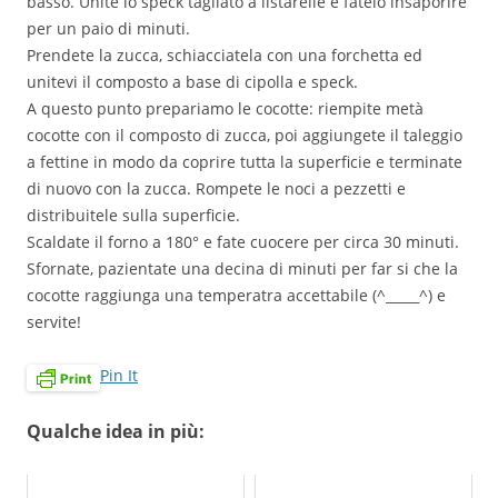
basso. Unite lo speck tagliato a listarelle e fatelo insaporire
per un paio di minuti.
Prendete la zucca, schiacciatela con una forchetta ed
unitevi il composto a base di cipolla e speck.
A questo punto prepariamo le cocotte: riempite metà
cocotte con il composto di zucca, poi aggiungete il taleggio
a fettine in modo da coprire tutta la superficie e terminate
di nuovo con la zucca. Rompete le noci a pezzetti e
distribuitele sulla superficie.
Scaldate il forno a 180° e fate cuocere per circa 30 minuti.
Sfornate, pazientate una decina di minuti per far si che la
cocotte raggiunga una temperatra accettabile (^_____^) e
servite!
Pin It
Qualche idea in più: