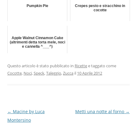
Pumpkin Pie
Crepes pesto e stracchino in
cocotte
Apple Walnut Cinnamon Cake
(altrimenti detta torta mele, noci
e cannella ^___^)
Questo articolo è stato pubblicato in
Ricette
e taggato come
Cocotte
,
Noci
,
Speck
,
Taleggio
,
Zucca
il
10 Aprile 2012
Navigazione
←
Macine by Luca
Metti una notte al forno
→
articolo
Montersino