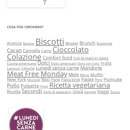
COSA STAI CERCANDO?
Biscotti
Brunch
Arancia
Blogger
Banane
Buttermilk
Cioccolato
Cacao
Cannella
Carne
Colazione
Comfort food
Con le mani in pasta
Dolci
Frolla
Cucina americana
Dolci americani
Dolci con l'olio
Lunedì senza carne
Mandorle
Limone
Lamponi
Meat Free Monday
Mele
Muffin
Menù
New York
Noci
Patate
Plumcake
Pane
Pasta brisè
Pere
Nocciole
Ricetta vegetariana
Pollo
Polpette
Primi
Secondi
Ricotta
Uova
Viaggi
Semi di papavero
Zucca
Vaniglia