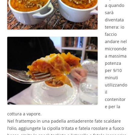
a quando
sarà
diventata
tenera: io
faccio
andare nel
microonde
a massima
potenza
per 9/10
minuti
utilizzando
il
contenitor
e per la
cottura a vapore.
Nel frattempo in una padella antiaderente fate scaldare
l’olio, aggiungete la cipolla tritata e fatela rosolare a fuoco