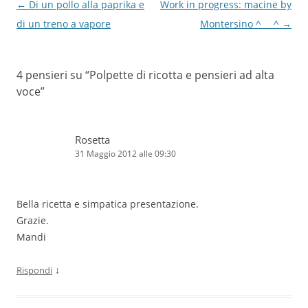
Navigazione
←
Di un pollo alla paprika e
Work in progress: macine by
articolo
di un treno a vapore
Montersino ^___^
→
4 pensieri su “
Polpette di ricotta e pensieri ad alta
voce
”
Rosetta
31 Maggio 2012 alle 09:30
Bella ricetta e simpatica presentazione.
Grazie.
Mandi
↓
Rispondi