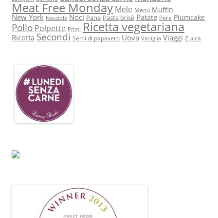
Meat Free Monday
Mele
Muffin
Menù
New York
Noci
Patate
Plumcake
Pane
Pasta brisè
Pere
Nocciole
Ricetta vegetariana
Pollo
Polpette
Primi
Secondi
Ricotta
Uova
Viaggi
Semi di papavero
Zucca
Vaniglia