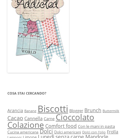
COSA STAI CERCANDO?
Biscotti
Brunch
Arancia
Blogger
Banane
Buttermilk
Cioccolato
Cacao
Cannella
Carne
Colazione
Comfort food
Con le mani in pasta
Dolci
Frolla
Cucina americana
Dolci americani
Dolci con l'olio
Lunedì senza carne
Mandorle
Limone
Lamponi