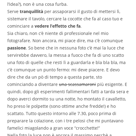
l’idea?), non è una cosa furba.
Serve
tranquillità
per assaporarsi il gusto di mettersi lì,
sistemare il tavolo, cercare la cocotte che fa al caso tuo e
cominciare a
vedere l’effetto che fa
.
Sia chiaro, non c’è niente di professionale nel mio
fotografare. Non ancora, mi piace dire, ma c’è comunque
passione
. So bene che in nessuna foto c’è mai la luce che
servirebbe davvero, la messa a fuoco che fa di uno scatto
una foto di quelle che resti lì a guardarla e bla bla bla, ma
c’è comunque un punto fermo: mi deve piacere. E devo
dire che da un pò di tempo a questa parte, sto
cominciando a diventare
una scassamaroni
più esigente. E
quindi, dopo gli esperimenti fallimentari fatti a tarda sera e
dopo averci dormito su una notte, ho montato il cavalletto,
ho preso le polpette (sono ottime anche fredde!) e ho
scattato. Tutto questo intorno alle 7.30, poco prima di
preparare la colazione, con i tre pelosi che mi puntavano
famelici miagolando a gran voce “crocchette!”
Nella foto la luce non è ancora il massimo perchè a