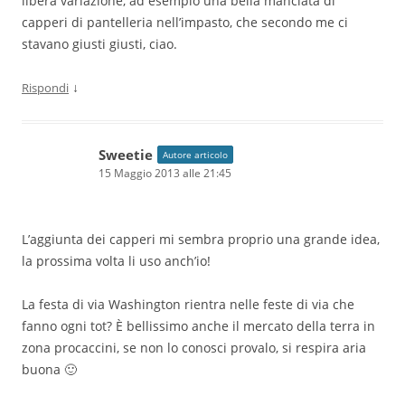
libera variazione, ad esempio una bella manciata di
capperi di pantelleria nell’impasto, che secondo me ci
stavano giusti giusti, ciao.
↓
Rispondi
Sweetie
Autore articolo
15 Maggio 2013 alle 21:45
L’aggiunta dei capperi mi sembra proprio una grande idea,
la prossima volta li uso anch’io!
La festa di via Washington rientra nelle feste di via che
fanno ogni tot? È bellissimo anche il mercato della terra in
zona procaccini, se non lo conosci provalo, si respira aria
buona 🙂