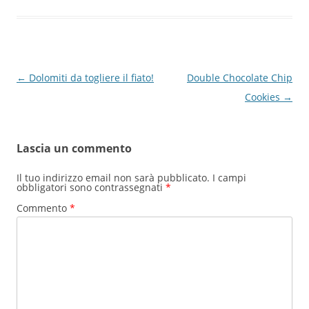
Navigazione
←
Dolomiti da togliere il fiato!
Double Chocolate Chip
articolo
Cookies
→
Lascia un commento
Il tuo indirizzo email non sarà pubblicato.
I campi
obbligatori sono contrassegnati
*
Commento
*