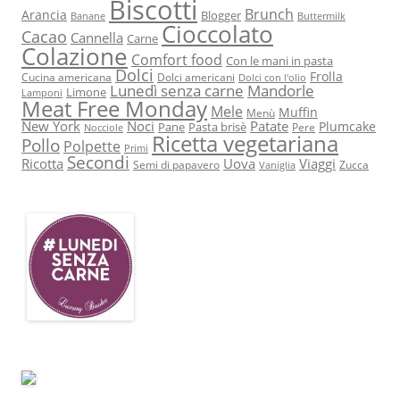
Biscotti
Brunch
Arancia
Blogger
Banane
Buttermilk
Cioccolato
Cacao
Cannella
Carne
Colazione
Comfort food
Con le mani in pasta
Dolci
Frolla
Cucina americana
Dolci americani
Dolci con l'olio
Lunedì senza carne
Mandorle
Limone
Lamponi
Meat Free Monday
Mele
Muffin
Menù
New York
Noci
Patate
Plumcake
Pane
Pasta brisè
Pere
Nocciole
Ricetta vegetariana
Pollo
Polpette
Primi
Secondi
Ricotta
Uova
Viaggi
Semi di papavero
Zucca
Vaniglia