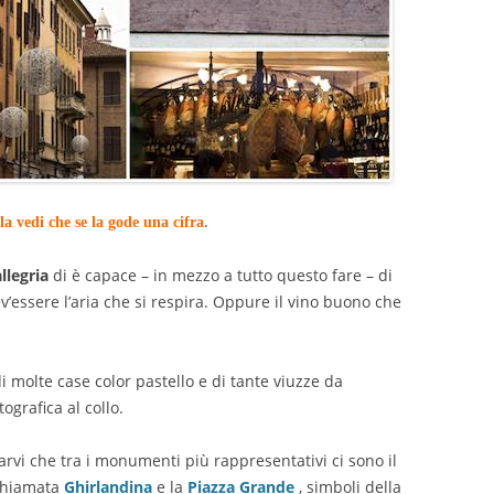
.
la vedi che se la gode una cifra
allegria
di è capace – in mezzo a tutto questo fare – di
ev’essere l’aria che si respira. Oppure il vino buono che
di molte case color pastello e di tante viuzze da
ografica al collo.
arvi che tra i monumenti più rappresentativi ci sono il
chiamata
Ghirlandina
e la
Piazza Grande
, simboli della