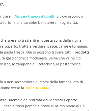
97.
ntrare il
, lo trovi proprio in
Mercato Coperto Albinelli
a fortuna che sarebbe bello avere in ogni città.
he si erano trasferiti in questa zona dalla vicina
e coperto: frutta e verdura, pesce, carne e formaggi,
la pasta fresca. Qui si possono trovare tutti i
prodotti
tura gastronomica modenese. Serve che ve ne citi
mbrusco, lo zampone e il cotechino, la pasta fresca,
fa a non soccombere ai morsi della fame? E’ ora di
ntiamo verso la
.
Trattoria Aldina
piazza Duomo e dall’entrata del Mercato Coperto
il naso all’insù perché si trova al primo piano di un