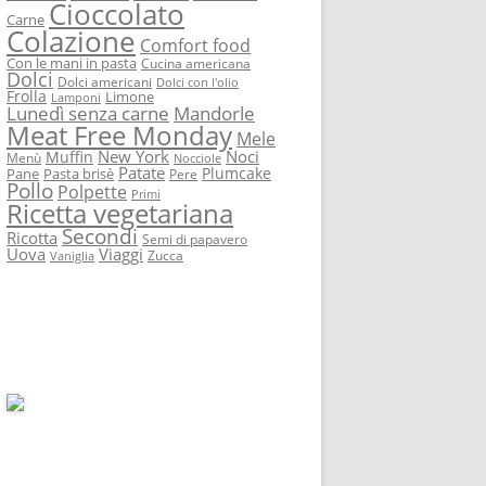
Cioccolato
Carne
Colazione
Comfort food
Con le mani in pasta
Cucina americana
Dolci
Dolci americani
Dolci con l'olio
Frolla
Limone
Lamponi
Lunedì senza carne
Mandorle
Meat Free Monday
Mele
New York
Noci
Muffin
Menù
Nocciole
Patate
Plumcake
Pane
Pasta brisè
Pere
Pollo
Polpette
Primi
Ricetta vegetariana
Secondi
Ricotta
Semi di papavero
Uova
Viaggi
Zucca
Vaniglia