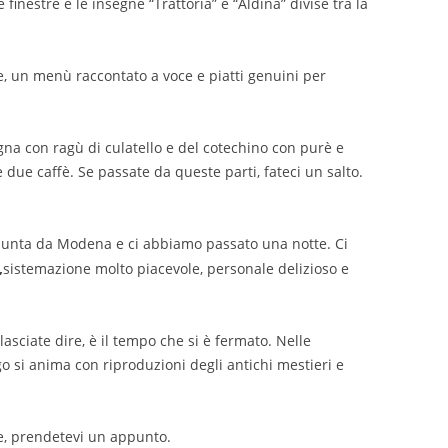
 finestre e le insegne “Trattoria” e “Aldina” divise tra la
, un menù raccontato a voce e piatti genuini per
gna con ragù di culatello e del cotechino con purè e
ue caffè. Se passate da queste parti, fateci un salto.
iunta da Modena e ci abbiamo passato una notte. Ci
,
sistemazione molto piacevole, personale delizioso e
lasciate dire, è il tempo che si è fermato. Nelle
o si anima con riproduzioni degli antichi mestieri e
le, prendetevi un appunto.