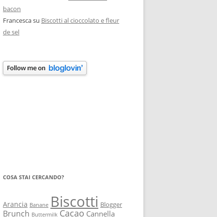
bacon
Francesca
su
Biscotti al cioccolato e fleur
de sel
COSA STAI CERCANDO?
Biscotti
Arancia
Blogger
Banane
Cacao
Brunch
Cannella
Buttermilk