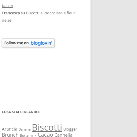
bacon
Francesca
su
Biscotti al cioccolato e fleur
de sel
COSA STAI CERCANDO?
Biscotti
Arancia
Blogger
Banane
Cacao
Brunch
Cannella
Buttermilk