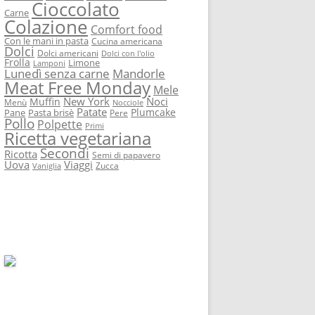
Cioccolato
Carne
Colazione
Comfort food
Con le mani in pasta
Cucina americana
Dolci
Dolci americani
Dolci con l'olio
Frolla
Limone
Lamponi
Lunedì senza carne
Mandorle
Meat Free Monday
Mele
New York
Noci
Muffin
Menù
Nocciole
Patate
Plumcake
Pane
Pasta brisè
Pere
Pollo
Polpette
Primi
Ricetta vegetariana
Secondi
Ricotta
Semi di papavero
Uova
Viaggi
Zucca
Vaniglia