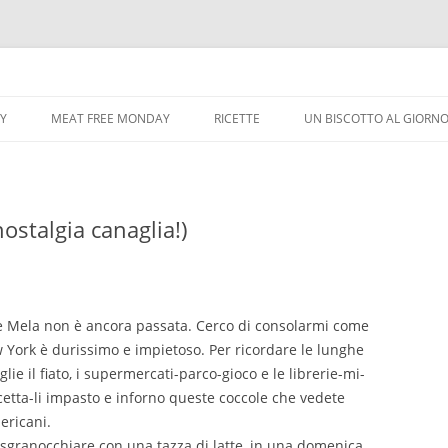
Vai
al
CY
MEAT FREE MONDAY
RICETTE
UN BISCOTTO AL GIORN
contenuto
ostalgia canaglia!)
de Mela non è ancora passata. Cerco di consolarmi come
 York è durissimo e impietoso. Per ricordare le lunghe
glie il fiato, i supermercati-parco-gioco e le librerie-mi-
cetta-li impasto e inforno queste coccole che vedete
mericani.
a sgranocchiare con una tazza di latte, in una domenica