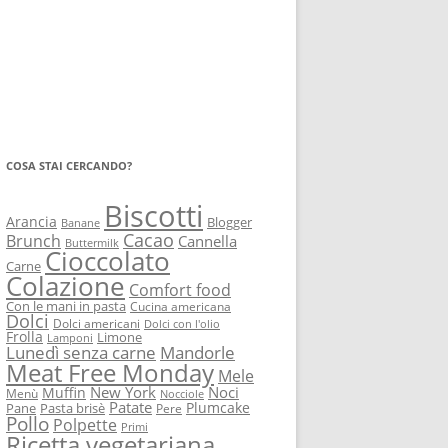
COSA STAI CERCANDO?
Biscotti
Arancia
Blogger
Banane
Cacao
Brunch
Cannella
Buttermilk
Cioccolato
Carne
Colazione
Comfort food
Con le mani in pasta
Cucina americana
Dolci
Dolci americani
Dolci con l'olio
Frolla
Limone
Lamponi
Lunedì senza carne
Mandorle
Meat Free Monday
Mele
New York
Noci
Muffin
Menù
Nocciole
Patate
Plumcake
Pane
Pasta brisè
Pere
Pollo
Polpette
Primi
Ricetta vegetariana