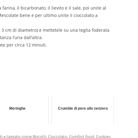
farina, il bicarbonato, il lievito e il sale, poi unite al
escolate bene e per ultimo unite il cioccolato a
a 3 cm di diametro) e mettetele su una teglia foderata
anza l’una dall’altra.
ate per circa 12 minuti.
Meringhe
Crumble di pere allo zenzero
ti
e taggato come
Biscotti
,
Cioccolato
,
Comfort food
,
Cookies
,