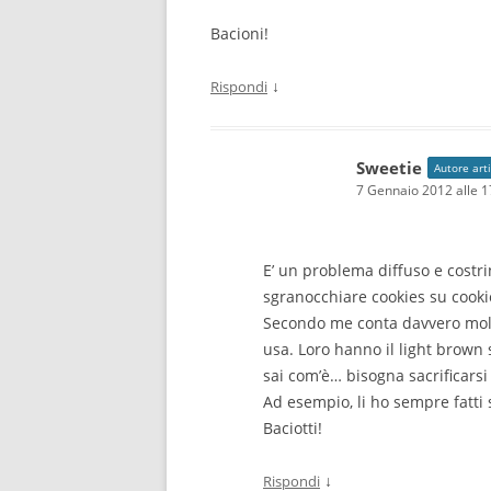
Bacioni!
↓
Rispondi
Sweetie
Autore art
7 Gennaio 2012 alle 1
E’ un problema diffuso e costri
sgranocchiare cookies su cooki
Secondo me conta davvero molti
usa. Loro hanno il light brown 
sai com’è… bisogna sacrificars
Ad esempio, li ho sempre fatti s
Baciotti!
↓
Rispondi