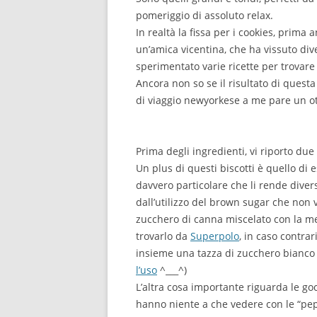
pomeriggio di assoluto relax.
In realtà la fissa per i cookies, prima
un’amica vicentina, che ha vissuto div
sperimentato varie ricette per trovar
Ancora non so se il risultato di questa
di viaggio newyorkese a me pare un ot
Prima degli ingredienti, vi riporto due
Un plus di questi biscotti è quello di
davvero particolare che li rende diver
dall’utilizzo del brown sugar che non 
zucchero di canna miscelato con la mel
trovarlo da
Superpolo
, in caso contra
insieme una tazza di zucchero bianco 
l’uso
^___^)
L’altra cosa importante riguarda le go
hanno niente a che vedere con le “pepi