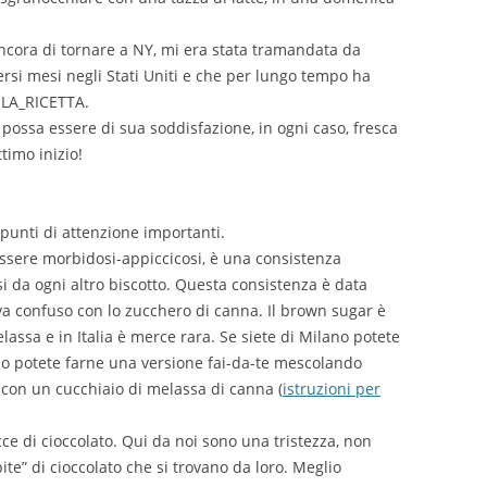
 ancora di tornare a NY, mi era stata tramandata da
ersi mesi negli Stati Uniti e che per lungo tempo ha
e LA_RICETTA.
 possa essere di sua soddisfazione, in ogni caso, fresca
timo inizio!
 punti di attenzione importanti.
 essere morbidosi-appiccicosi, è una consistenza
si da ogni altro biscotto. Questa consistenza è data
va confuso con lo zucchero di canna. Il brown sugar è
assa e in Italia è merce rara. Se siete di Milano potete
rio potete farne una versione fai-da-te mescolando
con un cucchiaio di melassa di canna (
istruzioni per
cce di cioccolato. Qui da noi sono una tristezza, non
te” di cioccolato che si trovano da loro. Meglio