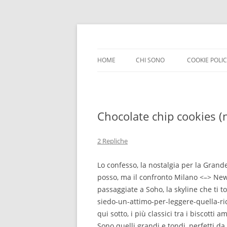
HOME
CHI SONO
COOKIE POLI
Chocolate chip cookies (n
2 Repliche
Lo confesso, la nostalgia per la Gran
posso, ma il confronto Milano <–> New
passaggiate a Soho, la skyline che ti to
siedo-un-attimo-per-leggere-quella-ri
qui sotto, i più classici tra i biscotti a
Sono quelli grandi e tondi, perfetti d