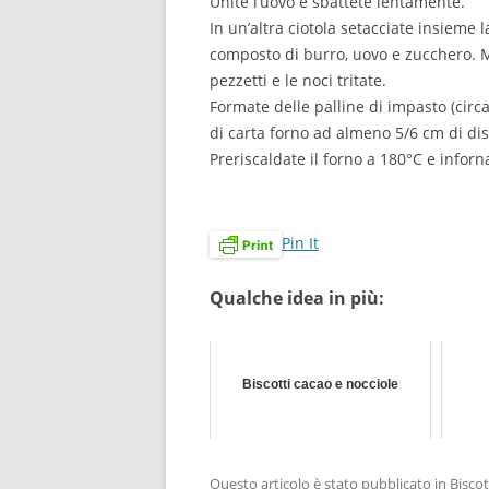
Unite l’uovo e sbattete lentamente.
In un’altra ciotola setacciate insieme la 
composto di burro, uovo e zucchero. M
pezzetti e le noci tritate.
Formate delle palline di impasto (circ
di carta forno ad almeno 5/6 cm di dist
Preriscaldate il forno a 180°C e inforn
Pin It
Qualche idea in più:
Biscotti cacao e nocciole
Questo articolo è stato pubblicato in
Biscot