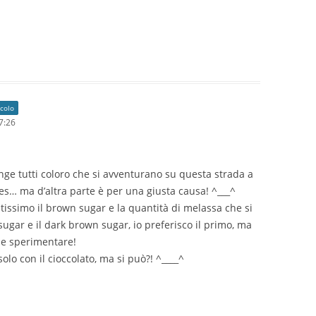
icolo
7:26
nge tutti coloro che si avventurano su questa strada a
es… ma d’altra parte è per una giusta causa! ^___^
ssimo il brown sugar e la quantità di melassa che si
sugar e il dark brown sugar, io preferisco il primo, ma
i e sperimentare!
olo con il cioccolato, ma si può?! ^____^