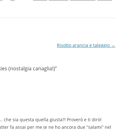
Risotto arancia e taleggio
→
es (nostalgia canaglia!)
”
. che sia questa quella giusta?! Proverò e ti dirò!
tter fa assai per me (e ne ho ancora due “salami” nel