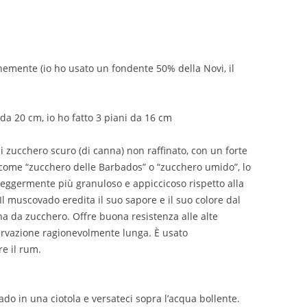
finemente (io ho usato un fondente 50% della Novi, il
 da 20 cm, io ho fatto 3 piani da 16 cm
 zucchero scuro (di canna) non raffinato, con un forte
come “zucchero delle Barbados” o “zucchero umido”, lo
eggermente più granuloso e appiccicoso rispetto alla
l muscovado eredita il suo sapore e il suo colore dal
nna da zucchero. Offre buona resistenza alle alte
rvazione ragionevolmente lunga. È usato
e il rum.
do in una ciotola e versateci sopra l’acqua bollente.