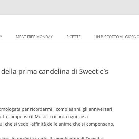
Vai
al
CY
MEAT FREE MONDAY
RICETTE
UN BISCOTTO AL GIORN
contenuto
 della prima candelina di Sweetie’s
omologata per ricordarmi i compleanni, gli anniversari
. In compenso il Muso si ricorda ogni cosa
i che si vede l’affinità delle anime che si compensano,
iare, in perfetto orario, il compleanno di Sweetie’s