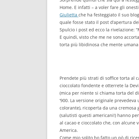
Home. E infatti – a voler fare gli onest
Giulietta
che ha festeggiato il suo blo
quale fosse stato il post d’apertura dei
Spulcio i post ed ecco la rivelazione: 
E quindi, visto che me ne sono accort
torta più libidinosa che mente umana 
Prendete più strati di soffice torta al 
cioccolato fondente e otterrete la Dev
(mica per niente si chiama torta del dia
‘900. La versione originale prevedeva 
colorante), ricoperta da una cremosa g
(salutisti questi americani!) hanno pen
al cacao e cioccolato che, con alcune v
America.
Come mio solito ho fatto un pò di rice