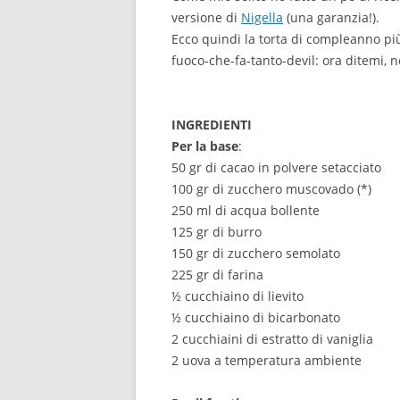
versione di
Nigella
(una garanzia!).
Ecco quindi la torta di compleanno pi
fuoco-che-fa-tanto-devil: ora ditemi, 
INGREDIENTI
Per la base
:
50 gr di cacao in polvere setacciato
100 gr di zucchero muscovado (*)
250 ml di acqua bollente
125 gr di burro
150 gr di zucchero semolato
225 gr di farina
½ cucchiaino di lievito
½ cucchiaino di bicarbonato
2 cucchiaini di estratto di vaniglia
2 uova a temperatura ambiente