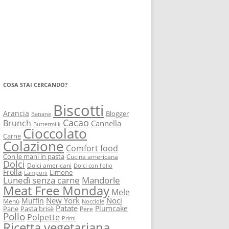
COSA STAI CERCANDO?
Biscotti
Arancia
Blogger
Banane
Cacao
Brunch
Cannella
Buttermilk
Cioccolato
Carne
Colazione
Comfort food
Con le mani in pasta
Cucina americana
Dolci
Dolci americani
Dolci con l'olio
Frolla
Limone
Lamponi
Lunedì senza carne
Mandorle
Meat Free Monday
Mele
New York
Noci
Muffin
Menù
Nocciole
Patate
Plumcake
Pane
Pasta brisè
Pere
Pollo
Polpette
Primi
Ricetta vegetariana