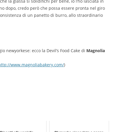
he la glassa si solidifichi per bene, io l’ho lasciata in
iorno dopo, credo però che possa essere pronta nel giro
consistenza di un panetto di burro, allo straordinario
ggio newyorkese: ecco la Devil’s Food Cake di
Magnolia
http://www.magnoliabakery.com/
)