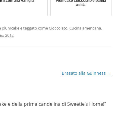
Biscotti alla vaniglia
Plumcake cioccolato e panna
acida
e plumcake
e taggato come
Cioccolato
,
Cucina americana
,
aio 2012
Brasato alla Guinness
→
Cake e della prima candelina di Sweetie’s Home!
”