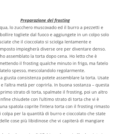
Preparazione del frosting
cqua, lo zucchero muscovado ed il burro a pezzetti e
bollire togliete dal fuoco e aggiungete in un colpo solo
asciate che il cioccolato si sciolga lentamente e
composto impiegherà diverse ore per diventare denso.
 ho assemblato la torta dopo cena. Ho letto che è
mettendo il frosting qualche minuto in frigo, ma fatelo
latelo spesso, mescolandolo regolarmente.
 la giusta consistenza potete assemblare la torta. Usate
 e l’altra metà per coprirla. In buona sostanza – questa
primo strato di torta, spalmate il frosting, poi un altro
 infine chiudete con l’ultimo strato di torta che vi è
una spatola coprite l’intera torta con il frosting rimasto
i colpa per la quantità di burro e cioccolato che state
elle cose più libidinose che vi capiterà di mangiare