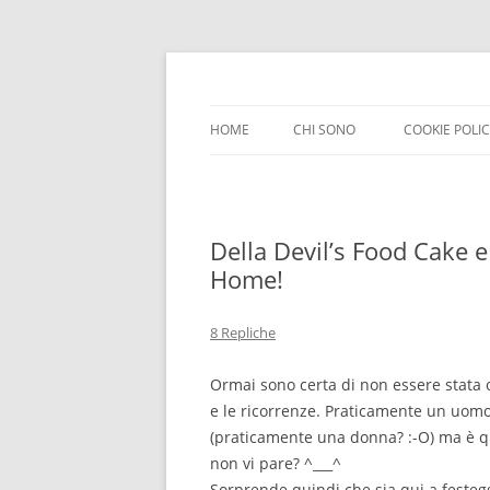
HOME
CHI SONO
COOKIE POLI
Della Devil’s Food Cake e
Home!
8 Repliche
Ormai sono certa di non essere stata 
e le ricorrenze. Praticamente un uomo
(praticamente una donna? :-O) ma è qu
non vi pare? ^___^
Sorprende quindi che sia qui a festegg