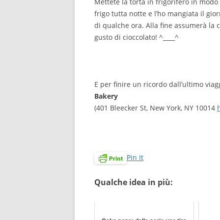
Mettete la torta in frigorifero in modo c
frigo tutta notte e l’ho mangiata il g
di qualche ora. Alla fine assumerà la 
gusto di cioccolato! ^____^
E per finire un ricordo dall’ultimo via
Bakery
(401 Bleecker St, New York, NY 10014
Pin It
Qualche idea in più: