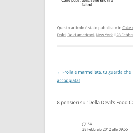
Cake pops: della serie uno tira
l'altro!
Questo articolo è stato pubblicato in
Cake 
Dolci
,
Dolci americani
,
New York
il
28 Febbr
Navigazione
←
Frolla e marmellata, tu guarda che
articolo
accoppiata!
8 pensieri su “
Della Devil’s Food 
grisù
28 Febbraio 2012 alle 09:55