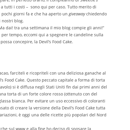
i a tutti i costi – sono qui per caso. Tutto merito di
g pochi giorni fa e che ha aperto un
giveaway
chiedendo
 nostri blog.
“Ma dai! tra una settimana il mio blog compie gli anni!”
a per tempo, eccomi qui a spegnere le candeline sulla
possa concepire, la Devil’s Food Cake.
cacao, farciteli e ricopriteli con una deliziosa ganache al
il’s Food Cake. Questo peccato capitale a forma di torta
volo) si è diffusa negli Stati Uniti fin dai primi anni del
una torta di un forte colore rosso (ottenuto con del
lassa bianca. Per evitare un uso eccessivo di coloranti
sato di creare la versione della Devil’s Food Cake tutta
ariazioni, è oggi una delle ricette più popolari del Nord
rche sul www e alla fine ho deciso di sposare la