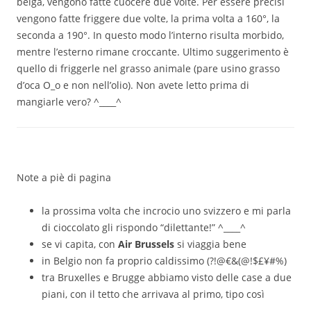
belga, vengono fatte cuocere due volte. Per essere precisi
vengono fatte friggere due volte, la prima volta a 160°, la
seconda a 190°. In questo modo l’interno risulta morbido,
mentre l’esterno rimane croccante. Ultimo suggerimento è
quello di friggerle nel grasso animale (pare usino grasso
d’oca O_o e non nell’olio). Non avete letto prima di
mangiarle vero? ^____^
Note a piè di pagina
la prossima volta che incrocio uno svizzero e mi parla
di cioccolato gli rispondo “dilettante!” ^____^
se vi capita, con
Air Brussels
si viaggia bene
in Belgio non fa proprio caldissimo (?!@€&(@!$£¥#%)
tra Bruxelles e Brugge abbiamo visto delle case a due
piani, con il tetto che arrivava al primo, tipo così