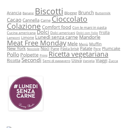
Biscotti
Brunch
Arancia
Blogger
Banane
Buttermilk
Cioccolato
Cacao
Cannella
Carne
Colazione
Comfort food
Con le mani in pasta
Dolci
Frolla
Cucina americana
Dolci americani
Dolci con l'olio
Lunedì senza carne
Mandorle
Limone
Lamponi
Meat Free Monday
Mele
Muffin
Menù
New York
Noci
Patate
Plumcake
Pane
Pasta brisè
Pere
Nocciole
Ricetta vegetariana
Pollo
Polpette
Primi
Secondi
Ricotta
Uova
Viaggi
Semi di papavero
Zucca
Vaniglia