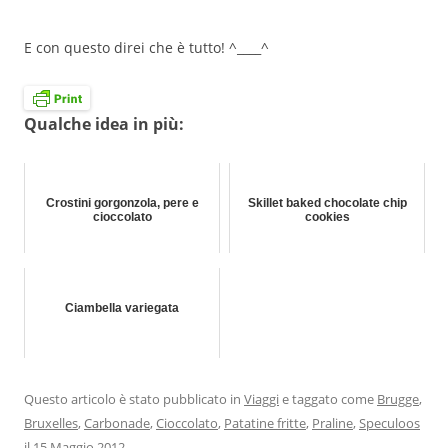
E con questo direi che è tutto! ^____^
Qualche idea in più:
Crostini gorgonzola, pere e
Skillet baked chocolate chip
cioccolato
cookies
Ciambella variegata
Questo articolo è stato pubblicato in
Viaggi
e taggato come
Brugge
,
Bruxelles
,
Carbonade
,
Cioccolato
,
Patatine fritte
,
Praline
,
Speculoos
il
15 Maggio 2012