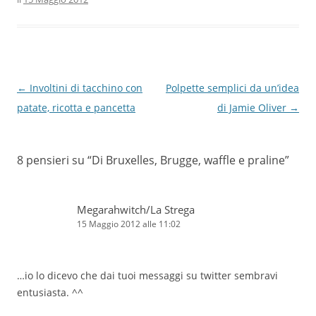
Navigazione
←
Involtini di tacchino con
Polpette semplici da un’idea
articolo
patate, ricotta e pancetta
di Jamie Oliver
→
8 pensieri su “
Di Bruxelles, Brugge, waffle e praline
”
Megarahwitch/La Strega
15 Maggio 2012 alle 11:02
…io lo dicevo che dai tuoi messaggi su twitter sembravi
entusiasta. ^^