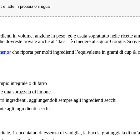
t e latte in proporzioni uguali
edienti in volume, anzichè in peso, ed è usata soprattutto nelle ricette
 che dovreste trovate anche all’Ikea – è chiedere al signor Google. Scriv
ments/
che riporta per molti ingredienti l’equivalente in grami di cup & c
empio integrale o di farro
te e una spruzzata di limone
altri ingredienti, aggiungendoli sempre agli ingredienti secchi
te agli ingredienti secchi
ritate, 1 cucchiaino di essenza di vaniglia, la buccia grattuggiata di un’