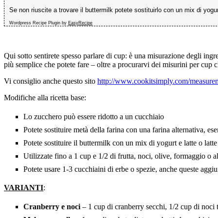
Se non riuscite a trovare il buttermilk potete sostituirlo con un mix di yogur
Wordpress Recipe Plugin by
EasyRecipe
Qui sotto sentirete spesso parlare di cup: è una misurazione degli ingr
più semplice che potete fare – oltre a procurarvi dei misurini per cup
Vi consiglio anche questo sito
http://www.cookitsimply.com/measure
Modifiche alla ricetta base:
Lo zucchero può essere ridotto a un cucchiaio
Potete sostituire metà della farina con una farina alternativa, es
Potete sostituire il buttermilk con un mix di yogurt e latte o lat
Utilizzate fino a 1 cup e 1/2 di frutta, noci, olive, formaggio o 
Potete usare 1-3 cucchiaini di erbe o spezie, anche queste aggiun
VARIANTI
:
Cranberry e noci
– 1 cup di cranberry secchi, 1/2 cup di noci t