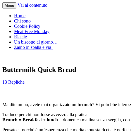
Vai al contenuto
Menu
Home
Chi sono
Cookie Policy
Meat Free Monday
Ricette
Un biscotto al giorno…
Zaino in spalla e via!
Buttermilk Quick Bread
13 Repliche
Ma dite un pò, avete mai organizzato un
brunch
? Vi potrebbe interes
Traduco per chi non fosse avvezzo alla pratica.
Brunch = Breakfast + lunch
= domenica mattina senza sveglia, con la
Pensateci, perché è un’esperienza che merita e questa ricetta é perfetta