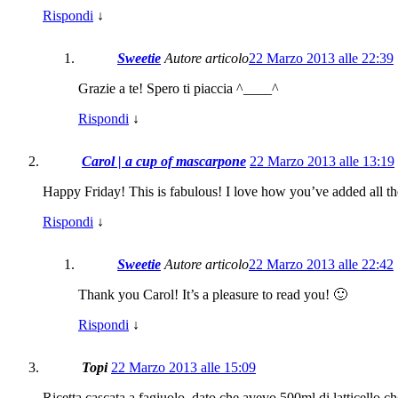
Rispondi
↓
Sweetie
Autore articolo
22 Marzo 2013 alle 22:39
Grazie a te! Spero ti piaccia ^____^
Rispondi
↓
Carol | a cup of mascarpone
22 Marzo 2013 alle 13:19
Happy Friday! This is fabulous! I love how you’ve added all the
Rispondi
↓
Sweetie
Autore articolo
22 Marzo 2013 alle 22:42
Thank you Carol! It’s a pleasure to read you! 🙂
Rispondi
↓
Topi
22 Marzo 2013 alle 15:09
Ricetta cascata a fagiuolo, dato che avevo 500ml di latticello c