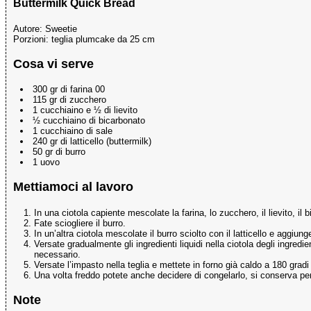
Buttermilk Quick Bread
Autore:
Sweetie
Porzioni:
teglia plumcake da 25 cm
Cosa vi serve
300 gr di farina 00
115 gr di zucchero
1 cucchiaino e ½ di lievito
½ cucchiaino di bicarbonato
1 cucchiaino di sale
240 gr di latticello (buttermilk)
50 gr di burro
1 uovo
Mettiamoci al lavoro
In una ciotola capiente mescolate la farina, lo zucchero, il lievito, il b
Fate sciogliere il burro.
In un’altra ciotola mescolate il burro sciolto con il latticello e aggiung
Versate gradualmente gli ingredienti liquidi nella ciotola degli ingre
necessario.
Versate l’impasto nella teglia e mettete in forno già caldo a 180 gradi
Una volta freddo potete anche decidere di congelarlo, si conserva pe
Note