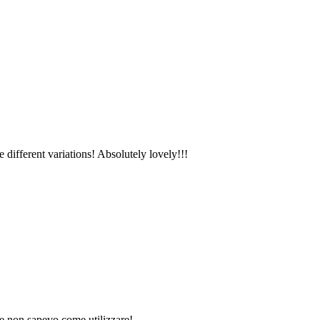
 different variations! Absolutely lovely!!!
he non sapevo come utilizzare!