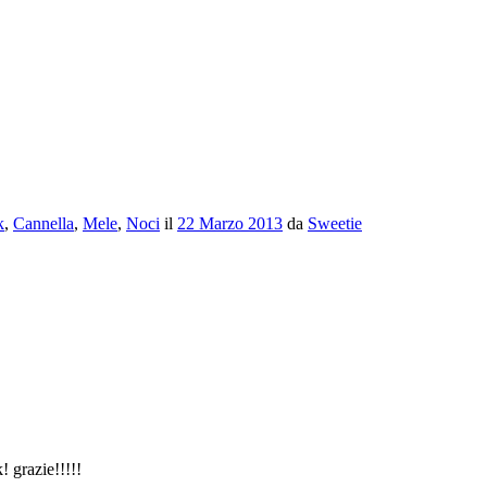
k
,
Cannella
,
Mele
,
Noci
il
22 Marzo 2013
da
Sweetie
 grazie!!!!!