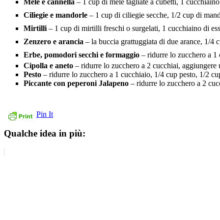
Mele e cannella
– 1 cup di mele tagliate a cubetti, 1 cucchiaino
Ciliegie e mandorle
– 1 cup di ciliegie secche, 1/2 cup di mando
Mirtilli
– 1 cup di mirtilli freschi o surgelati, 1 cucchiaino di e
Zenzero e arancia
– la buccia grattuggiata di due arance, 1/4 c
Erbe, pomodori secchi e formaggio
– ridurre lo zucchero a 1 
Cipolla e aneto
– ridurre lo zucchero a 2 cucchiai, aggiungere un
Pesto
– ridurre lo zucchero a 1 cucchiaio, 1/4 cup pesto, 1/2 c
Piccante con peperoni Jalapeno
– ridurre lo zucchero a 2 cucc
Pin It
Qualche idea in più: