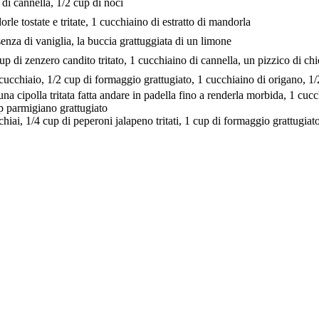
 di cannella, 1/2 cup di noci
rle tostate e tritate, 1 cucchiaino di estratto di mandorla
ssenza di vaniglia, la buccia grattuggiata di un limone
up di zenzero candito tritato, 1 cucchiaino di cannella, un pizzico di c
cucchiaio, 1/2 cup di formaggio grattugiato, 1 cucchiaino di origano, 1/2
a cipolla tritata fatta andare in padella fino a renderla morbida, 1 cucch
up parmigiano grattugiato
hiai, 1/4 cup di peperoni jalapeno tritati, 1 cup di formaggio grattugia