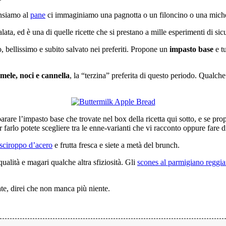
nsiamo al
pane
ci immaginiamo una pagnotta o un filoncino o una michet
ata, ed è una di quelle ricette che si prestano a mille esperimenti di sicu
, bellissimo e subito salvato nei preferiti. Propone un
impasto base
e tu
mele, noci e cannella
, la “terzina” preferita di questo periodo. Qualch
are l’impasto base che trovate nel box della ricetta qui sotto, e se prop
arlo potete scegliere tra le enne-varianti che vi racconto oppure fare di
sciroppo d’acero
e frutta fresca e siete a metà del brunch.
qualità e magari qualche altra sfiziosità. Gli
scones al parmigiano reggi
late, direi che non manca più niente.