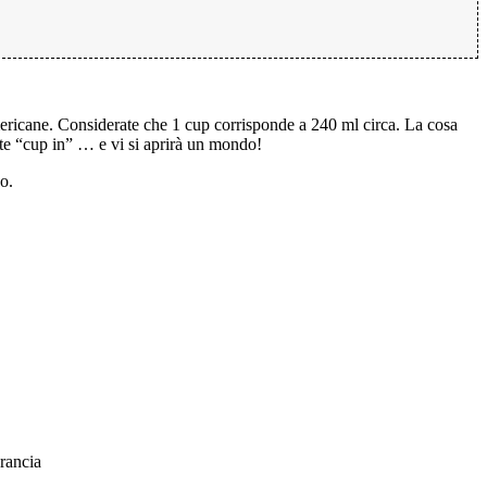
 americane. Considerate che 1 cup corrisponde a 240 ml circa. La cosa
ete “cup in” … e vi si aprirà un mondo!
o.
arancia