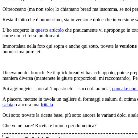
Oltreoceano (ma non solo) lo chiamano bread ma insomma, se noi pe
Resta il fatto che è buonissimo, sia in versione dolce che in versione sal
L’ho scoperto in
questo articolo
che praticamente vi ripropongo in toto
come non ci fosse un domani.
Immortalata nella foto qui sopra e anche qui sotto, trovate la
versione 
buonissima pure lei.
Dicevamo del brunch. Se il quick bread vi ha acchiappato, potete prepar
maniera diversa (mantenete le giuste proporzioni, mi raccomando). Per f
Poi aggiungete – non all’impasto eh! – succo di arancia,
pancake con 
A piacere, mettete in tavola un tagliere di formaggi e salumi di ottima 
salata
o ancora una
frittata
.
Qui sotto trovate la ricetta base, più sotto ancora le varianti dolci e sa
Che ve ne pare? Ricetta e brunch per domenica?