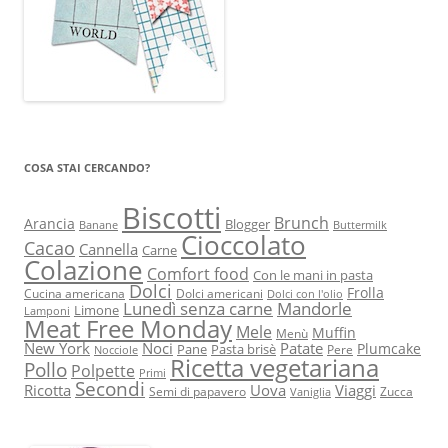
COSA STAI CERCANDO?
Biscotti
Brunch
Arancia
Blogger
Banane
Buttermilk
Cioccolato
Cacao
Cannella
Carne
Colazione
Comfort food
Con le mani in pasta
Dolci
Frolla
Cucina americana
Dolci americani
Dolci con l'olio
Lunedì senza carne
Mandorle
Limone
Lamponi
Meat Free Monday
Mele
Muffin
Menù
New York
Noci
Patate
Plumcake
Pane
Pasta brisè
Pere
Nocciole
Ricetta vegetariana
Pollo
Polpette
Primi
Secondi
Ricotta
Uova
Viaggi
Semi di papavero
Zucca
Vaniglia