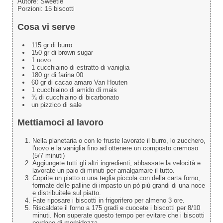
Autore:
Sweetie
Porzioni:
15 biscotti
Cosa vi serve
115 gr di burro
150 gr di brown sugar
1 uovo
1 cucchiaino di estratto di vaniglia
180 gr di farina 00
60 gr di cacao amaro Van Houten
1 cucchiaino di amido di mais
¾ di cucchiaino di bicarbonato
un pizzico di sale
Mettiamoci al lavoro
Nella planetaria o con le fruste lavorate il burro, lo zucchero,
l'uovo e la vaniglia fino ad ottenere un composto cremoso
(5/7 minuti)
Aggiungete tutti gli altri ingredienti, abbassate la velocità e
lavorate un paio di minuti per amalgamare il tutto.
Coprite un piatto o una teglia piccola con della carta forno,
formate delle palline di impasto un pò più grandi di una noce
e distribuitele sul piatto.
Fate riposare i biscotti in frigorifero per almeno 3 ore.
Riscaldate il forno a 175 gradi e cuocete i biscotti per 8/10
minuti. Non superate questo tempo per evitare che i biscotti
perdano di morbidezza.