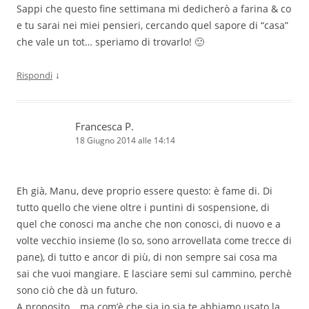
Sappi che questo fine settimana mi dedicherò a farina & co
e tu sarai nei miei pensieri, cercando quel sapore di “casa”
che vale un tot… speriamo di trovarlo! 🙂
↓
Rispondi
Francesca P.
18 Giugno 2014 alle 14:14
Eh già, Manu, deve proprio essere questo: è fame di. Di
tutto quello che viene oltre i puntini di sospensione, di
quel che conosci ma anche che non conosci, di nuovo e a
volte vecchio insieme (lo so, sono arrovellata come trecce di
pane), di tutto e ancor di più, di non sempre sai cosa ma
sai che vuoi mangiare. E lasciare semi sul cammino, perchè
sono ciò che dà un futuro.
A proposito… ma com’è che sia io sia te abbiamo usato la