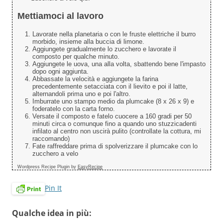
Mettiamoci al lavoro
Lavorate nella planetaria o con le fruste elettriche il burro
morbido, insieme alla buccia di limone.
Aggiungete gradualmente lo zucchero e lavorate il
composto per qualche minuto.
Aggiungete le uova, una alla volta, sbattendo bene l'impasto
dopo ogni aggiunta.
Abbassate la velocità e aggiungete la farina
precedentemente setacciata con il lievito e poi il latte,
alternandoli prima uno e poi l'altro.
Imburrate uno stampo medio da plumcake (8 x 26 x 9) e
foderatelo con la carta forno.
Versate il composto e fatelo cuocere a 160 gradi per 50
minuti circa o comunque fino a quando uno stuzzicadenti
infilato al centro non uscirà pulito (controllate la cottura, mi
raccomando)
Fate raffreddare prima di spolverizzare il plumcake con lo
zucchero a velo
Wordpress Recipe Plugin by
EasyRecipe
Pin It
Qualche idea in più: