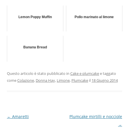
Lemon Poppy Muffin
Pollo marinato al limone
Banana Bread
Questo articolo è stato pubblicato in
Cake e plumcake
e taggato
come
Colazione
,
Donna Hay
,
Limone
,
Plumcake
il
18 Giugno 2014
Navigazione
←
Amaretti
Plumcake mirtilli e nocciole
articolo
→