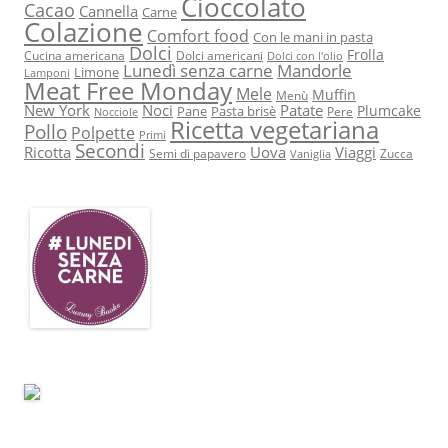
Cioccolato
Cacao
Cannella
Carne
Colazione
Comfort food
Con le mani in pasta
Dolci
Frolla
Cucina americana
Dolci americani
Dolci con l'olio
Lunedì senza carne
Mandorle
Limone
Lamponi
Meat Free Monday
Mele
Muffin
Menù
New York
Noci
Patate
Plumcake
Pane
Pasta brisè
Pere
Nocciole
Ricetta vegetariana
Pollo
Polpette
Primi
Secondi
Ricotta
Uova
Viaggi
Semi di papavero
Zucca
Vaniglia