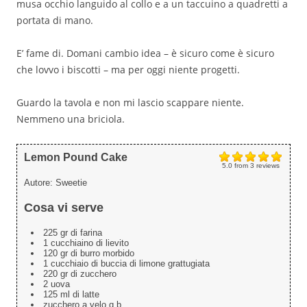
musa occhio languido al collo e a un taccuino a quadretti a
portata di mano.
E’ fame di. Domani cambio idea – è sicuro come è sicuro
che lovvo i biscotti – ma per oggi niente progetti.
Guardo la tavola e non mi lascio scappare niente.
Nemmeno una briciola.
Lemon Pound Cake
5.0
from
3
reviews
Autore:
Sweetie
Cosa vi serve
225 gr di farina
1 cucchiaino di lievito
120 gr di burro morbido
1 cucchiaio di buccia di limone grattugiata
220 gr di zucchero
2 uova
125 ml di latte
zucchero a velo q.b.