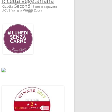
Ricetta vegetariana
Secondi
Ricotta
Semi di papavero
Uova
Viaggi
Zucca
Vaniglia