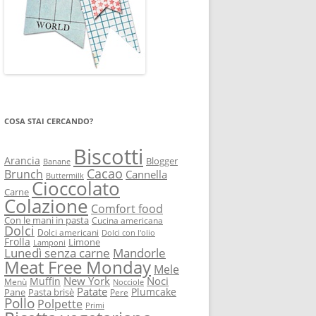
COSA STAI CERCANDO?
Biscotti
Arancia
Blogger
Banane
Cacao
Brunch
Cannella
Buttermilk
Cioccolato
Carne
Colazione
Comfort food
Con le mani in pasta
Cucina americana
Dolci
Dolci americani
Dolci con l'olio
Frolla
Limone
Lamponi
Lunedì senza carne
Mandorle
Meat Free Monday
Mele
New York
Noci
Muffin
Menù
Nocciole
Patate
Plumcake
Pane
Pasta brisè
Pere
Pollo
Polpette
Primi