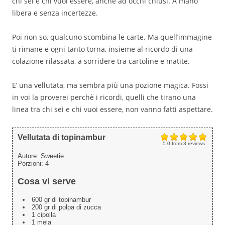
chi sei e chi vuoi essere, anche ad occhi chiusi. A mano
libera e senza incertezze.
Poi non so, qualcuno scombina le carte. Ma quell’immagine
ti rimane e ogni tanto torna, insieme al ricordo di una
colazione rilassata, a sorridere tra cartoline e matite.
E’ una vellutata, ma sembra più una pozione magica. Fossi
in voi la proverei perchè i ricordi, quelli che tirano una
linea tra chi sei e chi vuoi essere, non vanno fatti aspettare.
Vellutata di topinambur
5.0
from
3
reviews
Autore:
Sweetie
Porzioni:
4
Cosa vi serve
600 gr di topinambur
200 gr di polpa di zucca
1 cipolla
1 mela