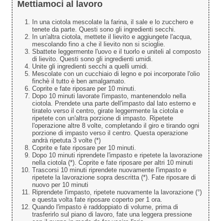
Mettiamoci al lavoro
In una ciotola mescolate la farina, il sale e lo zucchero e
tenete da parte. Questi sono gli ingredienti secchi.
In un'altra ciotola, mettete il lievito e aggiungete l'acqua,
mescolando fino a che il lievito non si scioglie.
Sbattete leggermente l'uovo e il tuorlo e uniteli al composto
di lievito. Questi sono gli ingredienti umidi.
Unite gli ingredienti secchi a quelli umidi.
Mescolate con un cucchiaio di legno e poi incorporate l'olio
finchè il tutto è ben amalgamato.
Coprite e fate riposare per 10 minuti.
Dopo 10 minuti lavorate l'impasto, mantenendolo nella
ciotola. Prendete una parte dell'impasto dal lato esterno e
tiratelo verso il centro, girate leggermente la ciotola e
ripetete con un'altra porzione di impasto. Ripetete
l'operazione altre 8 volte, completando il giro e tirando ogni
porzione di impasto verso il centro. Questa operazione
andrà ripetuta 3 volte (*)
Coprite e fate riposare per 10 minuti.
Dopo 10 minuti riprendete l'impasto e ripetete la lavorazione
nella ciotola (*). Coprite e fate riposare per altri 10 minuti
Trascorsi 10 minuti riprendete nuovamente l'impasto e
ripetete la lavorazione sopra descritta (*). Fate riposare di
nuovo per 10 minuti
Riprendete l'impasto, ripetete nuovamente la lavorazione (°)
e questa volta fate riposare coperto per 1 ora.
Quando l'impasto è raddoppiato di volume, prima di
trasferirlo sul piano di lavoro, fate una leggera pressione