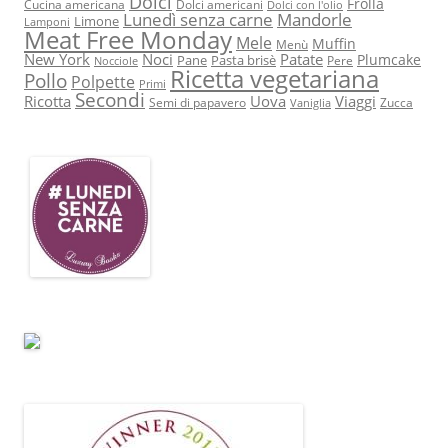
Dolci
Frolla
Cucina americana
Dolci americani
Dolci con l'olio
Lunedì senza carne
Mandorle
Limone
Lamponi
Meat Free Monday
Mele
Muffin
Menù
New York
Noci
Patate
Plumcake
Pane
Pasta brisè
Pere
Nocciole
Ricetta vegetariana
Pollo
Polpette
Primi
Secondi
Ricotta
Uova
Viaggi
Semi di papavero
Zucca
Vaniglia