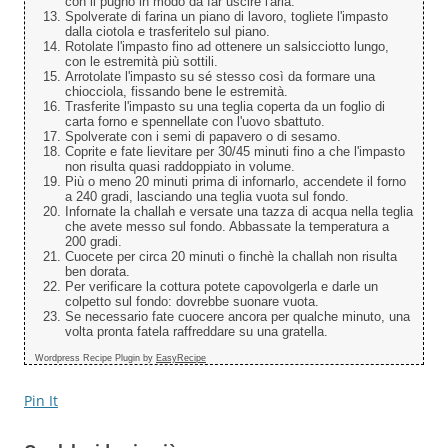
con il pugno in modo da far uscire l'aria.
Spolverate di farina un piano di lavoro, togliete l'impasto
dalla ciotola e trasferitelo sul piano.
Rotolate l'impasto fino ad ottenere un salsicciotto lungo,
con le estremità più sottili.
Arrotolate l'impasto su sé stesso così da formare una
chiocciola, fissando bene le estremità.
Trasferite l'impasto su una teglia coperta da un foglio di
carta forno e spennellate con l'uovo sbattuto.
Spolverate con i semi di papavero o di sesamo.
Coprite e fate lievitare per 30/45 minuti fino a che l'impasto
non risulta quasi raddoppiato in volume.
Più o meno 20 minuti prima di infornarlo, accendete il forno
a 240 gradi, lasciando una teglia vuota sul fondo.
Infornate la challah e versate una tazza di acqua nella teglia
che avete messo sul fondo. Abbassate la temperatura a
200 gradi.
Cuocete per circa 20 minuti o finchè la challah non risulta
ben dorata.
Per verificare la cottura potete capovolgerla e darle un
colpetto sul fondo: dovrebbe suonare vuota.
Se necessario fate cuocere ancora per qualche minuto, una
volta pronta fatela raffreddare su una gratella.
Wordpress Recipe Plugin by
EasyRecipe
Pin It