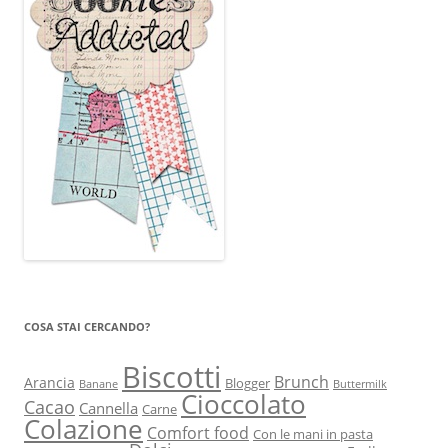
COSA STAI CERCANDO?
Biscotti
Brunch
Arancia
Blogger
Banane
Buttermilk
Cioccolato
Cacao
Cannella
Carne
Colazione
Comfort food
Con le mani in pasta