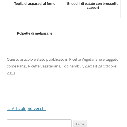
Teglia di asparagi al forno
Gnocchi di patate con broccoli e
capperi
Polpette di melanzane
Questo articolo è stato pubblicato in
Ricette Vegetariane
e taggato
come
Parigi
,
Ricetta vegetariana
,
Topinambur
,
Zucca
il
28 Ottobre
2013
Navigazione
←
Articoli più vecchi
articolo
Ricerca