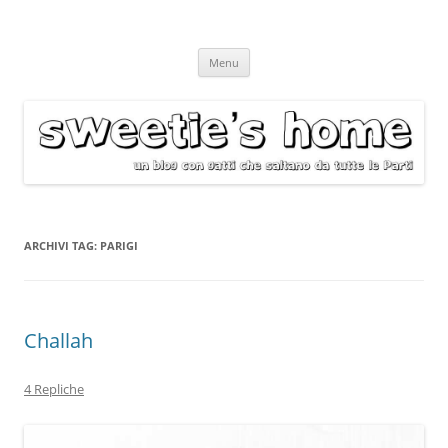
Vai
Menu
al
contenuto
ARCHIVI TAG:
PARIGI
Challah
4 Repliche