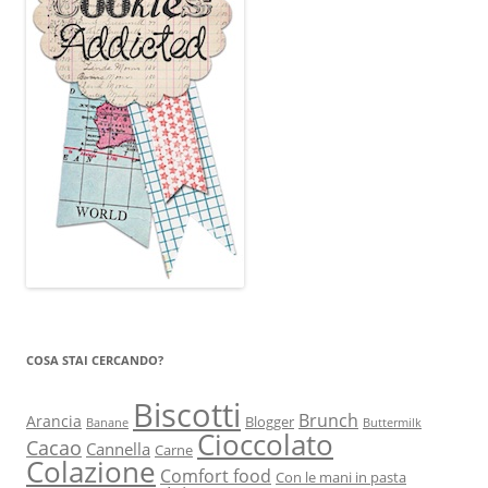
COSA STAI CERCANDO?
Biscotti
Brunch
Arancia
Blogger
Banane
Buttermilk
Cioccolato
Cacao
Cannella
Carne
Colazione
Comfort food
Con le mani in pasta