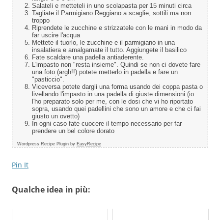
Salateli e metteteli in uno scolapasta per 15 minuti circa
Tagliate il Parmigiano Reggiano a scaglie, sottili ma non
troppo
Riprendete le zucchine e strizzatele con le mani in modo da
far uscire l'acqua
Mettete il tuorlo, le zucchine e il parmigiano in una
insalatiera e amalgamate il tutto. Aggiungete il basilico
Fate scaldare una padella antiaderente.
L'impasto non "resta insieme". Quindi se non ci dovete fare
una foto (argh!!) potete metterlo in padella e fare un
"pasticcio".
Viceversa potete dargli una forma usando dei coppa pasta o
livellando l'impasto in una padella di giuste dimensioni (io
l'ho preparato solo per me, con le dosi che vi ho riportato
sopra, usando quei padellini che sono un amore e che ci fai
giusto un ovetto)
In ogni caso fate cuocere il tempo necessario per far
prendere un bel colore dorato
Wordpress Recipe Plugin by
EasyRecipe
Pin It
Qualche idea in più: