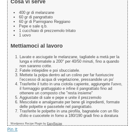
Cosa vi serve
400 gr di melanzane
60 gr di pangrattato
60 gr di Parmigiano Reggiano
Pepe e sale q.b.
1 cucchiaio di prezzemolo tritato
1 uovo
Mettiamoci al lavoro
Lavate e asciugate le melanzane, tagliatele a metà per la
lunga e infornatele a 200° per 40/50 minuti, fino a quando
non saranno cotte.
Fatele intiepidire e poi sbucciatele.
Mettete la polpa dentro ad un colino per far fuoriuscire
l’eccesso di acqua di vegetazione, pressandole un po’
Trasferite il tutto in una ciotola capiente, aggiungete l'uovo,
il formaggio grattuggiato e infine il pangrattato fino ad
ottenere un composto che "resta insieme"
Aggiustate di sale e pepe e unite il prezzemolo
Mescolate e amalgamate per bene gli ingredienti, formate
delle polpette e passetele nel pangrattato.
Trasferite le polpette in una pirofila, bagnatele con un filo
d'olio e cuocetele in forno a 180/190 gradi fino a doratura
Wordpress Recipe Plugin by
EasyRecipe
Pin It