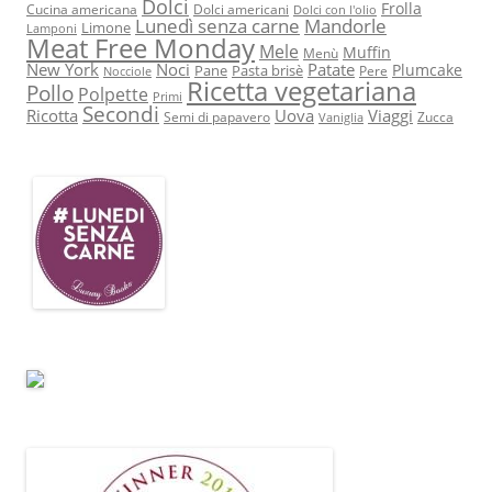
Dolci
Frolla
Cucina americana
Dolci americani
Dolci con l'olio
Lunedì senza carne
Mandorle
Limone
Lamponi
Meat Free Monday
Mele
Muffin
Menù
New York
Noci
Patate
Plumcake
Pane
Pasta brisè
Pere
Nocciole
Ricetta vegetariana
Pollo
Polpette
Primi
Secondi
Ricotta
Uova
Viaggi
Semi di papavero
Zucca
Vaniglia