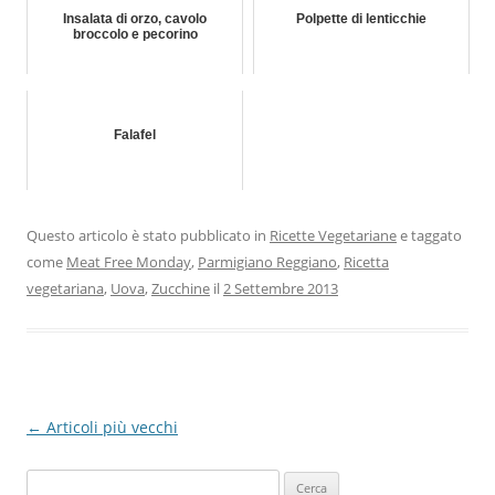
Insalata di orzo, cavolo
Polpette di lenticchie
broccolo e pecorino
Falafel
Questo articolo è stato pubblicato in
Ricette Vegetariane
e taggato
come
Meat Free Monday
,
Parmigiano Reggiano
,
Ricetta
vegetariana
,
Uova
,
Zucchine
il
2 Settembre 2013
Navigazione
←
Articoli più vecchi
articolo
Ricerca