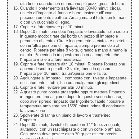
dita fino a quando non rimarranno più pezzi grossi di burro.
Quando il prefermento sarà lievitato (30/40 minuti circa),
unitelo all'impasto di farina e burro, insieme all'uovo
precedentemente sbattuto. Amalgamate il tutto con le mani
o con un cucchiaio di legno.
Coprite e fate riposare per 10 minuti.
Dopo 10 minuti riprendete l'impasto e lavoratelo nella ciotola
in questo modo: tirate dal bordo un pezzo di impasto e
premetelo al centro. Girate leggermente la ciotola e ripetete
con un'altra porzione di impasto, sempre premendola al
centro. Ripetete per altre 8 volte, girando a mano a mano la
ciotola. Procedendo in questo modo vi accorgerete che
l'impasto inizierà a fare resistenza.
Coprire e fate riposare altri 10 minuti. Ripetete l'operazione
appena descritta per altre 3 volte, facendo riposare
l'impasto per 10 minuti tra un'operazione e l'altra.
Aggiungete all'impasto il composto con l'uvetta e impastate
delicatamente il tutto, fino ad amalgamare gli ingredienti.
Coprite e fate lievitare per altri 30 minuti.
A questo punto potete proseguire oppure mettere l'impasto
in frigorifero fino al giorno dopo. In questo secondo caso,
dopo aver ripreso l'impasto dal frigorifero, fatelo riposare a
temperatura ambiente per 15/20 minuti prima di continuare
la lavorazione.
Spolverate di farina un piano di lavoro e trasferiteci
l'impasto.
Dopo 30 minuti, dividete l'impasto in 14/15 pezzi uguali,
aiutandovi con un raschiapasta o con un coltello affilato.
Ogni pezzo deve pesare circa 70 gr per essere precisi
usate una bilancia.