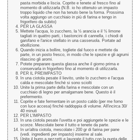
pasta morbida e liscia. Coprite e tenete al fresco fino al
momento di utilizzarla (N.B. io ho ottenuto un impasto
troppo liquido che non ha tenuto bene la forma. Prossima
volta aggiungo un cucchiaio in più di farina e tengo in
frigorifero da subito)
PER LA GLASSA
Mettete l'acqua, lo zucchero, la ½ arancia e il ½ limone
tagliati in quattro parti, i bastoncini di cannella, i chiodi di
garofano e l'anice stellato in una casseruola. Portate ad
ebollizione.
Quando inizia a bollire, togliete dal fuoco e mettete da
parte, in un posto fresco, in modo che le spezie e gli agrumi
rilascino gli aromi.
Potete preparare questa glassa anche il giorno prima e
conservarla in frigorifero fino al momento di utilizzarla.
PER IL PREIMPASTO
In una ciotola pesate il lievito, unite lo zucchero e l'acqua
calda e mescolate finché si sono sciolti
Unite la prima parte della farina e mescolate con un
cucchiaio di legno per amalgamare bene. Questo è il
prefermento.
Coprite e fate fermentare in un posto caldo (per me forno
con luce accesa) finché raddoppia di volume. All'incirca 30/
40 minuti
PER L'IMPASTO
In una ciotola pesate l'uvetta e poi aggiungete le spezie e le
scorze. Mescolate bene il tutto e tenete da parte.
In un'altra ciotola, mescolate i 200 gr di farina per pane
(vedi. ingredienti per impasto) insieme al sale.
Unite il burro a pezzetti e lavorate il tutto con la punta delle