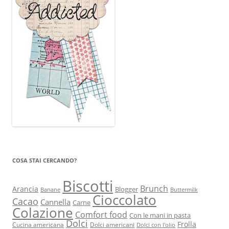
COSA STAI CERCANDO?
Biscotti
Brunch
Arancia
Blogger
Banane
Buttermilk
Cioccolato
Cacao
Cannella
Carne
Colazione
Comfort food
Con le mani in pasta
Dolci
Frolla
Cucina americana
Dolci americani
Dolci con l'olio