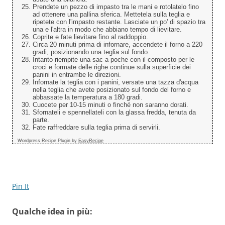
Prendete un pezzo di impasto tra le mani e rotolatelo fino
ad ottenere una pallina sferica. Mettetela sulla teglia e
ripetete con l'impasto restante. Lasciate un po' di spazio tra
una e l'altra in modo che abbiano tempo di lievitare.
Coprite e fate lievitare fino al raddoppio.
Circa 20 minuti prima di infornare, accendete il forno a 220
gradi, posizionando una teglia sul fondo.
Intanto riempite una sac a poche con il composto per le
croci e formate delle righe continue sulla superficie dei
panini in entrambe le direzioni.
Infornate la teglia con i panini, versate una tazza d'acqua
nella teglia che avete posizionato sul fondo del forno e
abbassate la temperatura a 180 gradi.
Cuocete per 10-15 minuti o finché non saranno dorati.
Sfornateli e spennellateli con la glassa fredda, tenuta da
parte.
Fate raffreddare sulla teglia prima di servirli.
Wordpress Recipe Plugin by
EasyRecipe
Pin It
Qualche idea in più: