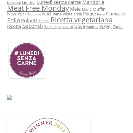
Lunedì senza carne
Mandorle
Limone
Lamponi
Meat Free Monday
Mele
Muffin
Menù
New York
Noci
Patate
Plumcake
Pane
Pasta brisè
Pere
Nocciole
Ricetta vegetariana
Pollo
Polpette
Primi
Secondi
Ricotta
Uova
Viaggi
Semi di papavero
Zucca
Vaniglia