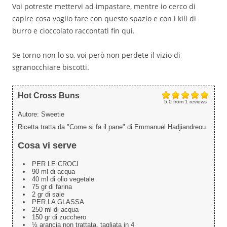
Voi potreste mettervi ad impastare, mentre io cerco di
capire cosa voglio fare con questo spazio e con i kili di
burro e cioccolato raccontati fin qui.
Se torno non lo so, voi però non perdete il vizio di
sgranocchiare biscotti.
Hot Cross Buns
5.0
from
1
reviews
Autore:
Sweetie
Ricetta tratta da "Come si fa il pane" di Emmanuel Hadjiandreou
Cosa vi serve
PER LE CROCI
90 ml di acqua
40 ml di olio vegetale
75 gr di farina
2 gr di sale
PER LA GLASSA
250 ml di acqua
150 gr di zucchero
½ arancia non trattata, tagliata in 4