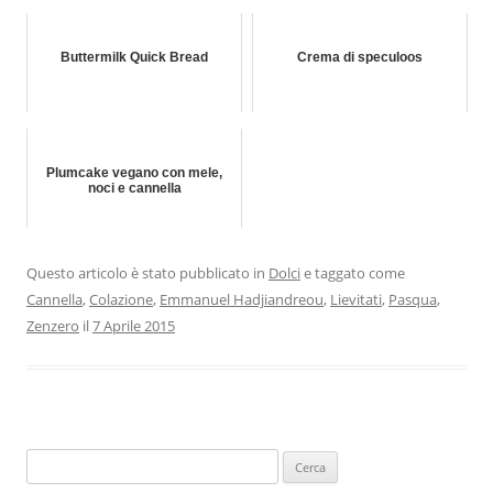
Buttermilk Quick Bread
Crema di speculoos
Plumcake vegano con mele,
noci e cannella
Questo articolo è stato pubblicato in
Dolci
e taggato come
Cannella
,
Colazione
,
Emmanuel Hadjiandreou
,
Lievitati
,
Pasqua
,
Zenzero
il
7 Aprile 2015
Ricerca
per: