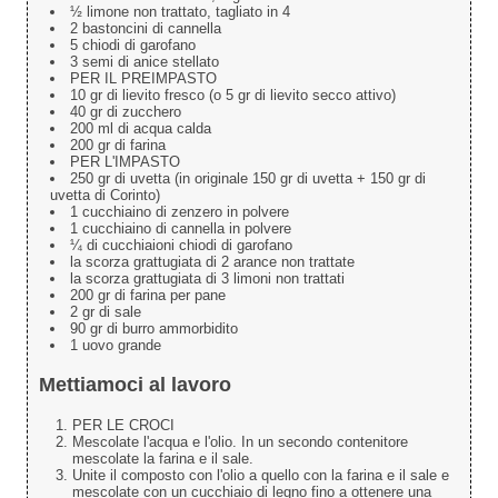
½ limone non trattato, tagliato in 4
2 bastoncini di cannella
5 chiodi di garofano
3 semi di anice stellato
PER IL PREIMPASTO
10 gr di lievito fresco (o 5 gr di lievito secco attivo)
40 gr di zucchero
200 ml di acqua calda
200 gr di farina
PER L'IMPASTO
250 gr di uvetta (in originale 150 gr di uvetta + 150 gr di
uvetta di Corinto)
1 cucchiaino di zenzero in polvere
1 cucchiaino di cannella in polvere
¼ di cucchiaioni chiodi di garofano
la scorza grattugiata di 2 arance non trattate
la scorza grattugiata di 3 limoni non trattati
200 gr di farina per pane
2 gr di sale
90 gr di burro ammorbidito
1 uovo grande
Mettiamoci al lavoro
PER LE CROCI
Mescolate l'acqua e l'olio. In un secondo contenitore
mescolate la farina e il sale.
Unite il composto con l'olio a quello con la farina e il sale e
mescolate con un cucchiaio di legno fino a ottenere una