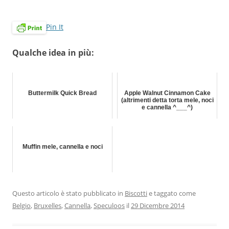
Pin It
Qualche idea in più:
Buttermilk Quick Bread
Apple Walnut Cinnamon Cake
(altrimenti detta torta mele, noci
e cannella ^___^)
Muffin mele, cannella e noci
Questo articolo è stato pubblicato in
Biscotti
e taggato come
Belgio
,
Bruxelles
,
Cannella
,
Speculoos
il
29 Dicembre 2014