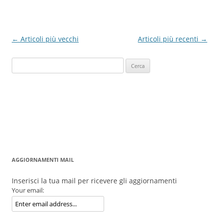
Navigazione
←
Articoli più vecchi
Articoli più recenti
→
articolo
Ricerca
per:
AGGIORNAMENTI MAIL
Inserisci la tua mail per ricevere gli aggiornamenti
Your email: