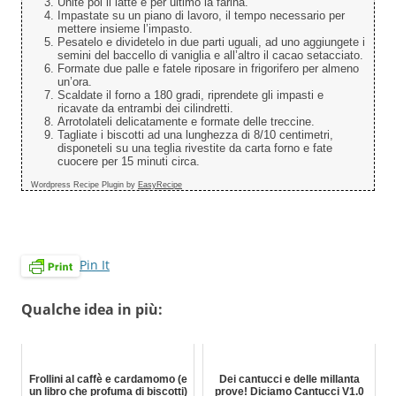
Unite poi il latte e per ultimo la farina.
Impastate su un piano di lavoro, il tempo necessario per
mettere insieme l’impasto.
Pesatelo e dividetelo in due parti uguali, ad uno aggiungete i
semini del baccello di vaniglia e all’altro il cacao setacciato.
Formate due palle e fatele riposare in frigorifero per almeno
un’ora.
Scaldate il forno a 180 gradi, riprendete gli impasti e
ricavate da entrambi dei cilindretti.
Arrotolateli delicatamente e formate delle treccine.
Tagliate i biscotti ad una lunghezza di 8/10 centimetri,
disponeteli su una teglia rivestite da carta forno e fate
cuocere per 15 minuti circa.
Wordpress Recipe Plugin by
EasyRecipe
Pin It
Qualche idea in più:
Frollini al caffè e cardamomo (e
Dei cantucci e delle millanta
un libro che profuma di biscotti)
prove! Diciamo Cantucci V1.0