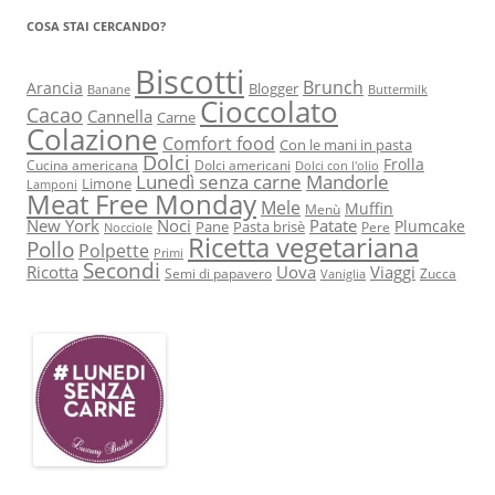
COSA STAI CERCANDO?
Biscotti
Brunch
Arancia
Blogger
Banane
Buttermilk
Cioccolato
Cacao
Cannella
Carne
Colazione
Comfort food
Con le mani in pasta
Dolci
Frolla
Cucina americana
Dolci americani
Dolci con l'olio
Lunedì senza carne
Mandorle
Limone
Lamponi
Meat Free Monday
Mele
Muffin
Menù
New York
Noci
Patate
Plumcake
Pane
Pasta brisè
Pere
Nocciole
Ricetta vegetariana
Pollo
Polpette
Primi
Secondi
Ricotta
Uova
Viaggi
Semi di papavero
Zucca
Vaniglia