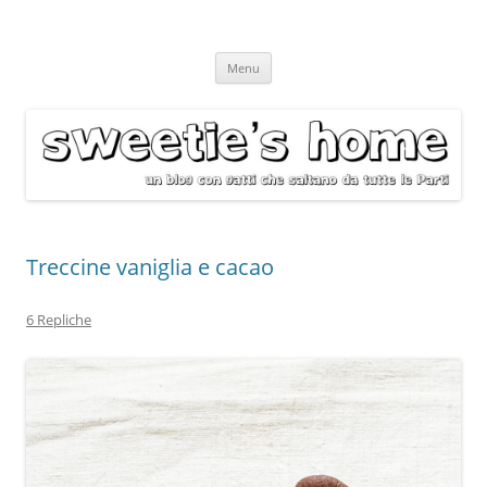
Vai
Menu
al
contenuto
Treccine vaniglia e cacao
6 Repliche