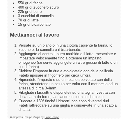
550 gr di farina
400 gr di zucchero scuro
225 gr di burro
3 cucchiai di cannella
70 gr di latte
15 gr di bicarbonato
Mettiamoci al lavoro
Versate su un piano o in una ciotola capiente la farina, lo
zucchero, la cannella e il bicarbonato.
Aggiungete al centro il burro morbido e il latte, mescolate e
impastate velocemente fino a ottenere un impasto
omogeneo (se serve aggiungete un altro goccio di latte o un
po’ di farina)
Dividete l’impasto in due e avvolgetelo con della pellicola.
Fatelo riposare in frigorifero per circa un’ora.
Riprendete l'impasto e su un ripiano spolverato con della
farina, stendetene un pezzo per volta con il mattarello ad un
altezza di circa 3-4mm.
Ritagliate i biscotti e disponeteli su una teglia rivestita con
della carta da forno, lasciando un pochino di spazio
Cuocete a 150° finché i biscotti non sono diventati duri.
Fateli raffreddare su una griglia e conservate in una scatola
di latta.
Wordpress Recipe Plugin by
EasyRecipe