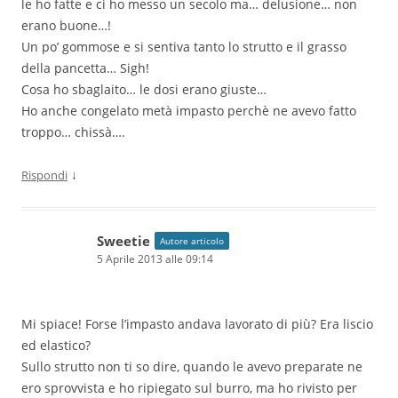
le ho fatte e ci ho messo un secolo ma… delusione… non
erano buone…!
Un po’ gommose e si sentiva tanto lo strutto e il grasso
della pancetta… Sigh!
Cosa ho sbaglaito… le dosi erano giuste…
Ho anche congelato metà impasto perchè ne avevo fatto
troppo… chissà….
↓
Rispondi
Sweetie
Autore articolo
5 Aprile 2013 alle 09:14
Mi spiace! Forse l’impasto andava lavorato di più? Era liscio
ed elastico?
Sullo strutto non ti so dire, quando le avevo preparate ne
ero sprovvista e ho ripiegato sul burro, ma ho rivisto per