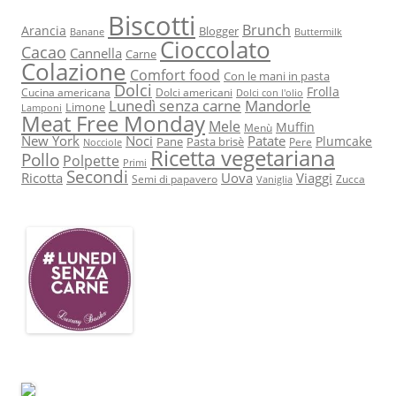
Biscotti
Brunch
Arancia
Blogger
Banane
Buttermilk
Cioccolato
Cacao
Cannella
Carne
Colazione
Comfort food
Con le mani in pasta
Dolci
Frolla
Cucina americana
Dolci americani
Dolci con l'olio
Lunedì senza carne
Mandorle
Limone
Lamponi
Meat Free Monday
Mele
Muffin
Menù
New York
Noci
Patate
Plumcake
Pane
Pasta brisè
Pere
Nocciole
Ricetta vegetariana
Pollo
Polpette
Primi
Secondi
Ricotta
Uova
Viaggi
Semi di papavero
Zucca
Vaniglia