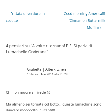
Navigazione
←
Frittata di verdure in
Good morning America!!!
articolo
cocotte
(Cinnamon Buttermilk
Muffins)
→
4 pensieri su “
A volte ritornano! P.S. Si parla di
Lumachelle Orvietane
”
Giulietta | Alterkitchen
10 Novembre 2011 alle 23:28
Chi non muore si rivede 😛
Ma almeno sei tornata col botto… queste lumachine sono
davvero mooooolto invitanti!!!