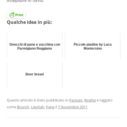
intiepidire in forno.
Qualche idea in più:
Gnocchi di pane e zucchina con
Piccole piadine by Luca
Parmigiano Reggiano
Montersino
Beer bread
Questo articolo è stato pubblicato in
Paciugo
,
Ricette
e taggato
come
Brunch
,
Lievitati
,
Pane
il
7 Novembre 2011