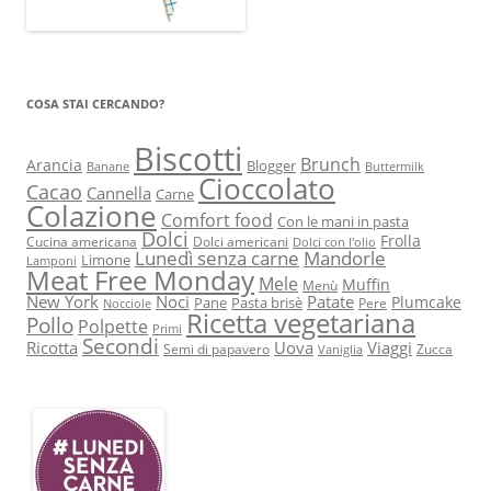
COSA STAI CERCANDO?
Biscotti
Brunch
Arancia
Blogger
Banane
Buttermilk
Cioccolato
Cacao
Cannella
Carne
Colazione
Comfort food
Con le mani in pasta
Dolci
Frolla
Cucina americana
Dolci americani
Dolci con l'olio
Lunedì senza carne
Mandorle
Limone
Lamponi
Meat Free Monday
Mele
Muffin
Menù
New York
Noci
Patate
Plumcake
Pane
Pasta brisè
Pere
Nocciole
Ricetta vegetariana
Pollo
Polpette
Primi
Secondi
Ricotta
Uova
Viaggi
Semi di papavero
Zucca
Vaniglia