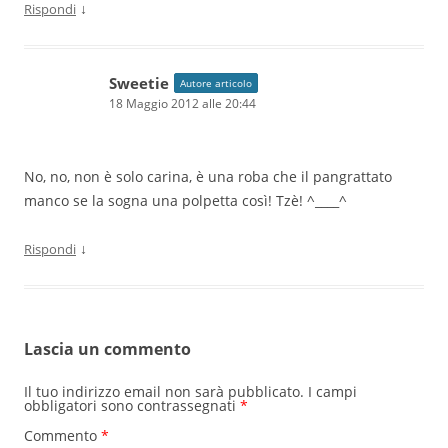
↓
Rispondi
Sweetie
Autore articolo
18 Maggio 2012 alle 20:44
No, no, non è solo carina, è una roba che il pangrattato
manco se la sogna una polpetta così! Tzè! ^____^
↓
Rispondi
Lascia un commento
Il tuo indirizzo email non sarà pubblicato.
I campi
obbligatori sono contrassegnati
*
Commento
*