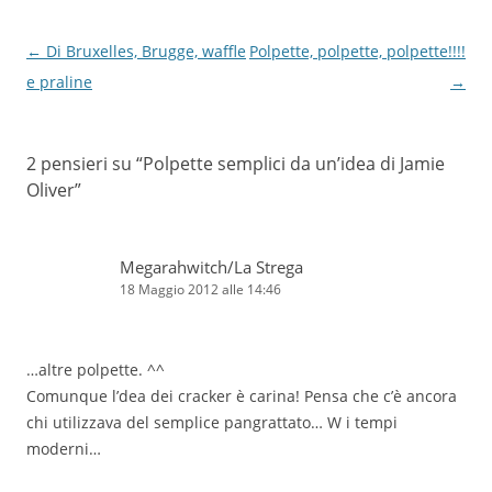
Navigazione
←
Di Bruxelles, Brugge, waffle
Polpette, polpette, polpette!!!!
articolo
e praline
→
2 pensieri su “
Polpette semplici da un’idea di Jamie
Oliver
”
Megarahwitch/La Strega
18 Maggio 2012 alle 14:46
…altre polpette. ^^
Comunque l’dea dei cracker è carina! Pensa che c’è ancora
chi utilizzava del semplice pangrattato… W i tempi
moderni…