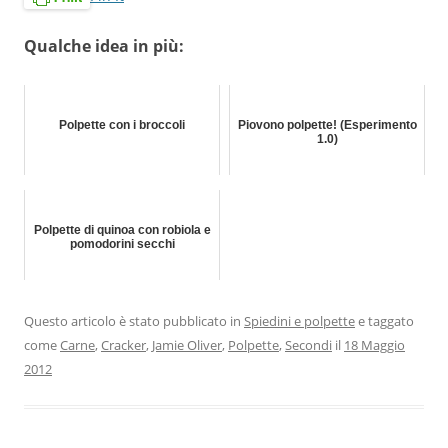
Qualche idea in più:
Polpette con i broccoli
Piovono polpette! (Esperimento
1.0)
Polpette di quinoa con robiola e
pomodorini secchi
Questo articolo è stato pubblicato in
Spiedini e polpette
e taggato
come
Carne
,
Cracker
,
Jamie Oliver
,
Polpette
,
Secondi
il
18 Maggio
2012