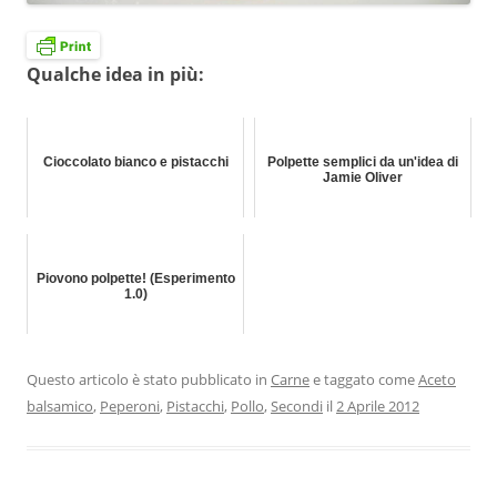
Qualche idea in più:
Cioccolato bianco e pistacchi
Polpette semplici da un'idea di
Jamie Oliver
Piovono polpette! (Esperimento
1.0)
Questo articolo è stato pubblicato in
Carne
e taggato come
Aceto
balsamico
,
Peperoni
,
Pistacchi
,
Pollo
,
Secondi
il
2 Aprile 2012