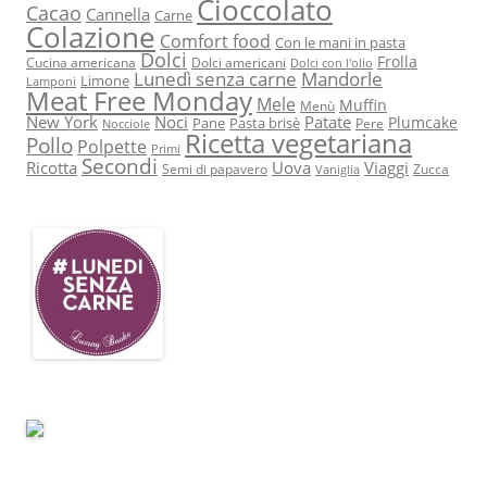
Cioccolato
Cacao
Cannella
Carne
Colazione
Comfort food
Con le mani in pasta
Dolci
Frolla
Cucina americana
Dolci americani
Dolci con l'olio
Lunedì senza carne
Mandorle
Limone
Lamponi
Meat Free Monday
Mele
Muffin
Menù
New York
Noci
Patate
Plumcake
Pane
Pasta brisè
Pere
Nocciole
Ricetta vegetariana
Pollo
Polpette
Primi
Secondi
Ricotta
Uova
Viaggi
Semi di papavero
Zucca
Vaniglia