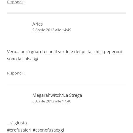
↓
Rispondi
Aries
2 Aprile 2012 alle 14:49
Vero… però guarda che il verde è dei pistacchi, i peperoni
sono la salsa 😛
↓
Rispondi
Megarahwitch/La Strega
3 Aprile 2012 alle 17:46
…sì,giusto.
#erofusaieri #esonofusaoggi