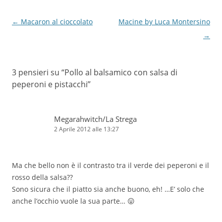
Navigazione
←
Macaron al cioccolato
Macine by Luca Montersino
articolo
→
3 pensieri su “
Pollo al balsamico con salsa di
peperoni e pistacchi
”
Megarahwitch/La Strega
2 Aprile 2012 alle 13:27
Ma che bello non è il contrasto tra il verde dei peperoni e il
rosso della salsa??
Sono sicura che il piatto sia anche buono, eh! …E’ solo che
anche l’occhio vuole la sua parte… 😛