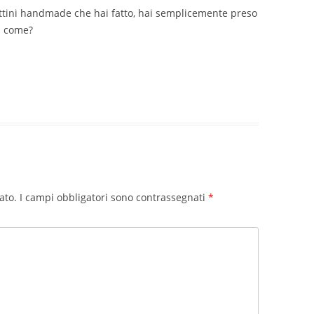
ttini handmade che hai fatto, hai semplicemente preso
a come?
ato.
I campi obbligatori sono contrassegnati
*