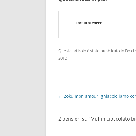
Tartufi al cocco
Questo articolo è stato pubblicato in
Dolci
e
2012
Navigazione
←
Zoku mon amour: ghiaccioliamo con
articolo
2 pensieri su “
Muffin cioccolato bi