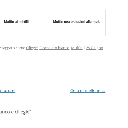
Muffin ai mirtilli
Muffin morbidissimi alle mele
 taggato come
Ciliegie
,
Cioccolato bianco
,
Muffin
il
29 Giugno
 furore!
Gelo di mellone
→
anco e ciliegie
”