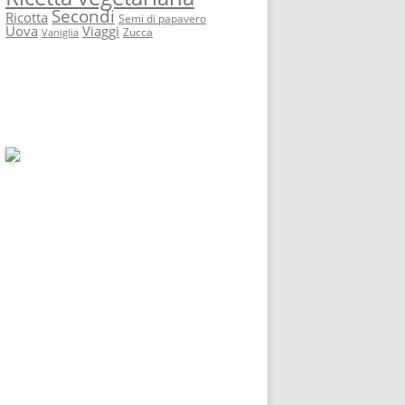
Secondi
Ricotta
Semi di papavero
Uova
Viaggi
Zucca
Vaniglia