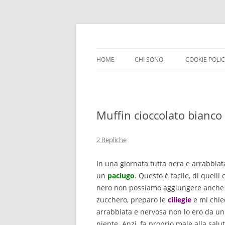
HOME
CHI SONO
COOKIE POLI
Muffin cioccolato bianco e
2 Repliche
In una giornata tutta nera e arrabbiat
un
paciugo
. Questo è facile, di quell
nero non possiamo aggiungere anche u
zucchero, preparo le
ciliegie
e mi chied
arrabbiata e nervosa non lo ero da un
niente. Anzi, fa proprio male alla salu