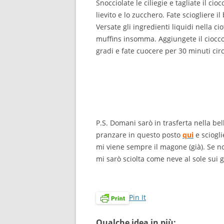
Snocciolate le ciliegie e tagliate il cioc
lievito e lo zucchero. Fate sciogliere il 
Versate gli ingredienti liquidi nella c
muffins insomma. Aggiungete il cioccola
gradi e fate cuocere per 30 minuti cir
P.S. Domani sarò in trasferta nella bel
pranzare in questo posto
qui
e sciogl
mi viene sempre il magone (già). Se non
mi sarò sciolta come neve al sole sui g
Pin It
Qualche idea in più: