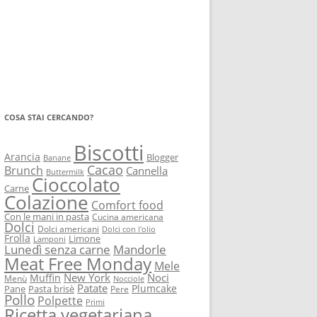
COSA STAI CERCANDO?
Biscotti
Arancia
Blogger
Banane
Cacao
Brunch
Cannella
Buttermilk
Cioccolato
Carne
Colazione
Comfort food
Con le mani in pasta
Cucina americana
Dolci
Dolci americani
Dolci con l'olio
Frolla
Limone
Lamponi
Lunedì senza carne
Mandorle
Meat Free Monday
Mele
New York
Noci
Muffin
Menù
Nocciole
Patate
Plumcake
Pane
Pasta brisè
Pere
Pollo
Polpette
Primi
Ricetta vegetariana