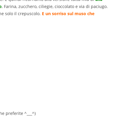
o
.
Farina, zucchero, ciliegie, cioccolato e via di paciugo.
he solo il crepuscolo.
E un sorriso sul muso che
he preferite ^___^)