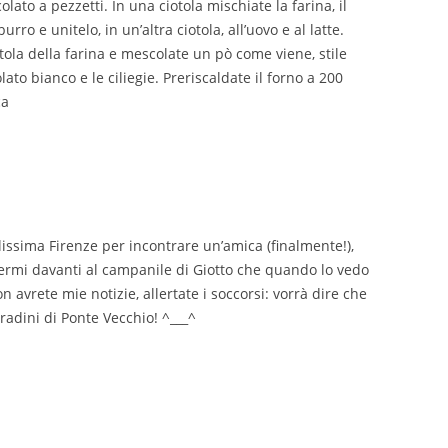
colato a pezzetti. In una ciotola mischiate la farina, il
burro e unitelo, in un’altra ciotola, all’uovo e al latte.
iotola della farina e mescolate un pò come viene, stile
to bianco e le ciliegie. Preriscaldate il forno a 200
ca
lissima Firenze per incontrare un’amica (finalmente!),
iermi davanti al campanile di Giotto che quando lo vedo
 avrete mie notizie, allertate i soccorsi: vorrà dire che
radini di Ponte Vecchio! ^___^