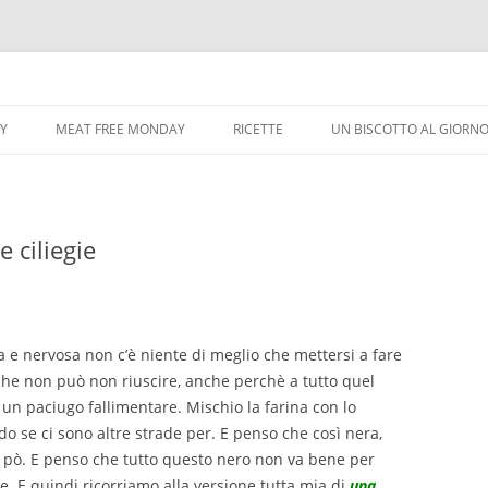
Vai
al
CY
MEAT FREE MONDAY
RICETTE
UN BISCOTTO AL GIORN
contenuto
 ciliegie
a e nervosa non c’è niente di meglio che mettersi a fare
i che non può non riuscire, anche perchè a tutto quel
n paciugo fallimentare. Mischio la farina con lo
o se ci sono altre strade per. E penso che così nera,
 pò. E penso che tutto questo nero non va bene per
te. E quindi ricorriamo alla versione tutta mia di
una