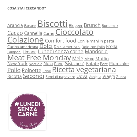
COSA STAI CERCANDO?
Biscotti
Brunch
Arancia
Blogger
Banane
Buttermilk
Cioccolato
Cacao
Cannella
Carne
Colazione
Comfort food
Con le mani in pasta
Dolci
Frolla
Cucina americana
Dolci americani
Dolci con l'olio
Lunedì senza carne
Mandorle
Limone
Lamponi
Meat Free Monday
Mele
Muffin
Menù
New York
Noci
Patate
Plumcake
Pane
Pasta brisè
Pere
Nocciole
Ricetta vegetariana
Pollo
Polpette
Primi
Secondi
Ricotta
Uova
Viaggi
Semi di papavero
Zucca
Vaniglia