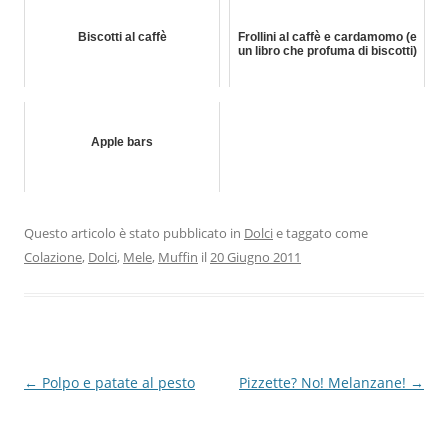
Biscotti al caffè
Frollini al caffè e cardamomo (e
un libro che profuma di biscotti)
Apple bars
Questo articolo è stato pubblicato in
Dolci
e taggato come
Colazione
,
Dolci
,
Mele
,
Muffin
il
20 Giugno 2011
Navigazione
←
Polpo e patate al pesto
Pizzette? No! Melanzane!
→
articolo