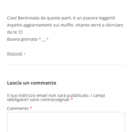
Ciao! Bentrovata da queste parti, é un piacere leggerti!
Aspetto aggiornamenti sui muffin, intanto verrò a sbirciare
da te 🙂
Buona giornata ^___^
↓
Rispondi
Lascia un commento
Il tuo indirizzo email non sarà pubblicato.
I campi
obbligatori sono contrassegnati
*
Commento
*