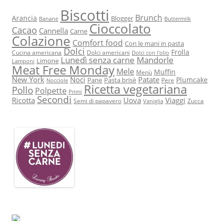
Biscotti
Brunch
Arancia
Blogger
Banane
Buttermilk
Cioccolato
Cacao
Cannella
Carne
Colazione
Comfort food
Con le mani in pasta
Dolci
Frolla
Cucina americana
Dolci americani
Dolci con l'olio
Lunedì senza carne
Mandorle
Limone
Lamponi
Meat Free Monday
Mele
Muffin
Menù
New York
Noci
Patate
Plumcake
Pane
Pasta brisè
Pere
Nocciole
Ricetta vegetariana
Pollo
Polpette
Primi
Secondi
Ricotta
Uova
Viaggi
Semi di papavero
Zucca
Vaniglia