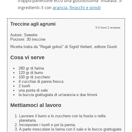
troppo-panettone ecco una gustosissima insalata: 3-
ingredienti-3 con
arancia, finocchi e pinoli
Treccine agli agrumi
5.0
from
2
reviews
Autore:
Sweetie
Porzioni:
30 treccine
Ricetta tratta da "Regali golosi" di Sigrid Verbert, editore Giunti
Cosa vi serve
280 gr di farina
120 gr di burro
100 gr di zucchero
4 cucchiai di panna fresca
2 tuorli
una punta di sale
la buccia grattugiata di un'arancia e due limoni
Mettiamoci al lavoro
Lavorare il burro e lo zucchero con la frusta o nella
planetaria.
Incorporare i tuorli e poi la panna.
A parte mescolare la farina con il sale e le bucce grattugiate