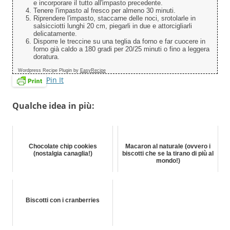
e incorporare il tutto all'impasto precedente.
Tenere l'impasto al fresco per almeno 30 minuti.
Riprendere l'impasto, staccarne delle noci, srotolarle in
salsicciotti lunghi 20 cm, piegarli in due e attorcigliarli
delicatamente.
Disporre le treccine su una teglia da forno e far cuocere in
forno già caldo a 180 gradi per 20/25 minuti o fino a leggera
doratura.
Wordpress Recipe Plugin by
EasyRecipe
Pin It
Qualche idea in più:
Chocolate chip cookies
Macaron al naturale (ovvero i
(nostalgia canaglia!)
biscotti che se la tirano di più al
mondo!)
Biscotti con i cranberries