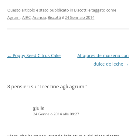
Questo articolo è stato pubblicato in
Biscotti
e taggato come
Agrumi
,
AIRC
,
Arancia
,
Biscotti
il
24 Gennaio 2014
Navigazione
←
Poppy Seed Citrus Cake
Alfajores de maizena con
articolo
dulce de leche
→
8 pensieri su “
Treccine agli agrumi
”
giulia
24 Gennaio 2014 alle 09:27