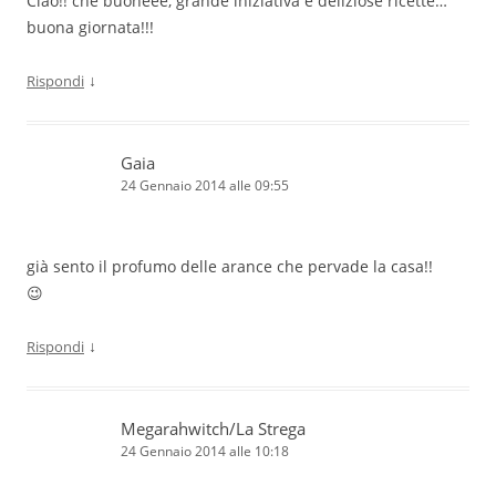
Ciao!! che buoneee, grande iniziativa e deliziose ricette…
buona giornata!!!
↓
Rispondi
Gaia
24 Gennaio 2014 alle 09:55
già sento il profumo delle arance che pervade la casa!!
😉
↓
Rispondi
Megarahwitch/La Strega
24 Gennaio 2014 alle 10:18