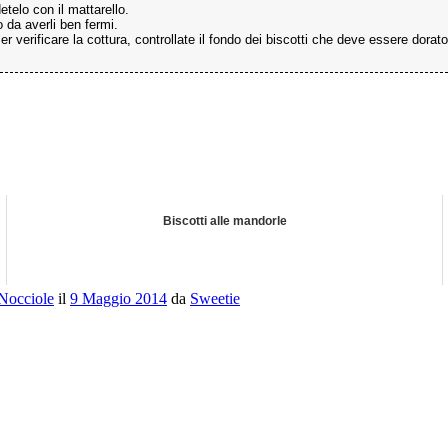
etelo con il mattarello.
o da averli ben fermi.
 verificare la cottura, controllate il fondo dei biscotti che deve essere dorato
Biscotti alle mandorle
Nocciole
il
9 Maggio 2014
da
Sweetie