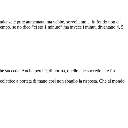
 dipendenza è pure aumentata, ma vabbè, sorvoliamo… in fondo non ci
tempo, se no dico “ci sto 1 minuto” ma invece i minuti diventano 4, 5,
l che succeda. Anche perchè, di norma, quello che succede… è fin
olatrice a portata di mano così non sbaglio la risposta. Che al mondo