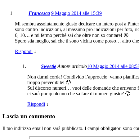
Francesca
9 Maggio 2014 alle 15:39
Mi sembra assolutamente giusto dedicare un intero post a Pinter
sono contro-indicazioni, al massimo pro-indicazioni per foto, r
6, 10… e mi fermo perchè sai che oltre non so contare! 😛
Spero stia meglio, sai che ti sono vicina come posso… altro che 
Rispondi
↓
Sweetie
Autore articolo
10 Maggio 2014 alle 08:5
Non darmi corda! Condivido l’approccio, vanno pianificat
troppo prevedibile! 🙂
Sul discorso numeri… vuoi delle domande che arrivano fin
ci sarà pur qualcuno che sa fare di numeri giusto? 🙂
Rispondi
↓
Lascia un commento
Il tuo indirizzo email non sarà pubblicato.
I campi obbligatori sono co