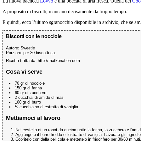
La nuova bacheca
Lovvo
è una boccata di aria fresca. Quella dei
Coo
A proposito di biscotti, mancano decisamente da troppo tempo.
E quindi, ecco l’ultimo sgranocchio disponibile in archivio, che se am
Biscotti con le nocciole
Autore:
Sweetie
Porzioni:
per 30 biscotti ca.
Ricetta tratta da: http://matkonation.com
Cosa vi serve
70 gr di nocciole
150 gr di farina
60 gr di zucchero
2 cucchiai di amido di mas
100 gr di burro
½ cucchiaino di estratto di vaniglia
Mettiamoci al lavoro
Nel cestello di un robot da cucina unite la farina, lo zucchero e l'ami
Aggiungete il burro freddo e l'estratto di vaniglia. Lavorate gli ingr
Copritelo con della pellicola e mettetelo in frigorifero per 30/60 minuti