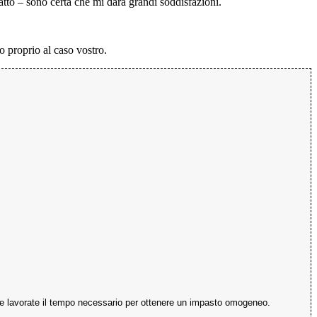
atto – sono certa che mi darà grandi soddisfazioni.
o proprio al caso vostro.
ole e lavorate il tempo necessario per ottenere un impasto omogeneo.