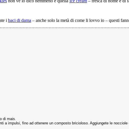
kies
non ve lo dico nemmeno e quella
Ice cream
– fresca di nome e di f
ate i
baci di dama
– anche solo la metà di come li lovvo io – questi fann
do di mais.
edienti a impulsi, fino ad ottenere un composto bricioloso. Aggiungete le nocci
.