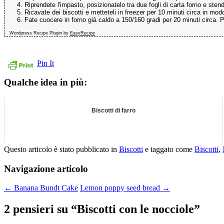
Riprendete l'impasto, posizionatelo tra due fogli di carta forno e stend
Ricavate dei biscotti e metteteli in freezer per 10 minuti circa in mod
Fate cuocere in forno già caldo a 150/160 gradi per 20 minuti circa. Per
Wordpress Recipe Plugin by
EasyRecipe
Pin It
Qualche idea in più:
Biscotti di farro
Questo articolo è stato pubblicato in
Biscotti
e taggato come
Biscotti
,
Navigazione articolo
←
Banana Bundt Cake
Lemon poppy seed bread
→
2 pensieri su “
Biscotti con le nocciole
”