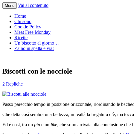
Vai al contenuto
Menu
Home
Chi sono
Cookie Policy
Meat Free Monday
Ricette
Un biscotto al giorno…
Zaino in spalla e via!
Biscotti con le nocciole
2 Repliche
Passo parecchio tempo in posizione orizzontale, riordinando le bache
Che detta così sembra una bellezza, in realtà la fregatura c’è, ma tocca
Ed é così, tra un
pin
e un
like
, che sono arrivata alla conclusione che P