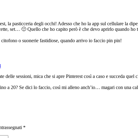
est, la pasticceria degli occhi! Adesso che ho la app sul cellulare la
icette, set… 🙂 Quello che ho capito però è che devo aprirlo quando ho 
citofono o suonerie fastidiose, quando arrivo io faccio pin pin!
8
e delle sessioni, mica che si apre Pinterest così a caso e succeda que
o a 20? Se dici lo faccio, così mi alleno anch’io… magari con una calc
ntrassegnati
*