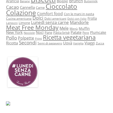
Brunch
Arancia
Blogger
Banane
Buttermilk
Cioccolato
Cacao
Cannella
Carne
Colazione
Comfort food
Con le mani in pasta
Dolci
Frolla
Cucina americana
Dolci americani
Dolci con l'olio
Lunedì senza carne
Mandorle
Limone
Lamponi
Meat Free Monday
Mele
Muffin
Menù
New York
Noci
Patate
Plumcake
Pane
Pasta brisè
Pere
Nocciole
Ricetta vegetariana
Pollo
Polpette
Primi
Secondi
Ricotta
Uova
Viaggi
Semi di papavero
Zucca
Vaniglia