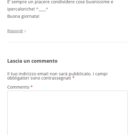
E’ sempre un piacere condividere cose buonissime e
ipercaloriche! ^____^
Buona giornata!
↓
Rispondi
Lascia un commento
Il tuo indirizzo email non sarà pubblicato.
I campi
obbligatori sono contrassegnati
*
Commento
*