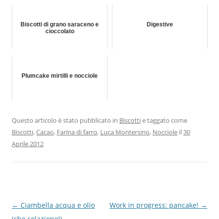
Biscotti di grano saraceno e
Digestive
cioccolato
Plumcake mirtilli e nocciole
Questo articolo è stato pubblicato in
Biscotti
e taggato come
Biscotti
,
Cacao
,
Farina di farro
,
Luca Montersino
,
Nocciole
il
30
Aprile 2012
Navigazione
←
Ciambella acqua e olio
Work in progress: pancake!
→
articolo
(che colazione!)