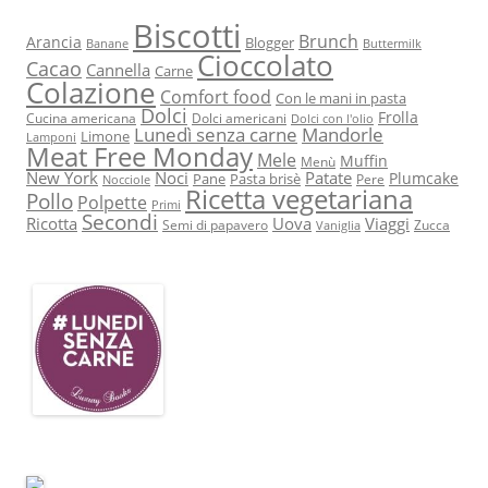
Biscotti
Brunch
Arancia
Blogger
Banane
Buttermilk
Cioccolato
Cacao
Cannella
Carne
Colazione
Comfort food
Con le mani in pasta
Dolci
Frolla
Cucina americana
Dolci americani
Dolci con l'olio
Lunedì senza carne
Mandorle
Limone
Lamponi
Meat Free Monday
Mele
Muffin
Menù
New York
Noci
Patate
Plumcake
Pane
Pasta brisè
Pere
Nocciole
Ricetta vegetariana
Pollo
Polpette
Primi
Secondi
Ricotta
Uova
Viaggi
Semi di papavero
Zucca
Vaniglia