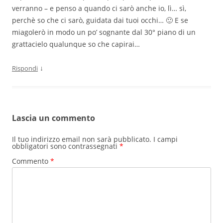
verranno – e penso a quando ci sarò anche io, lì… sì,
perchè so che ci sarò, guidata dai tuoi occhi… 🙂 E se
miagolerò in modo un po’ sognante dal 30° piano di un
grattacielo qualunque so che capirai…
↓
Rispondi
Lascia un commento
Il tuo indirizzo email non sarà pubblicato.
I campi
obbligatori sono contrassegnati
*
Commento
*