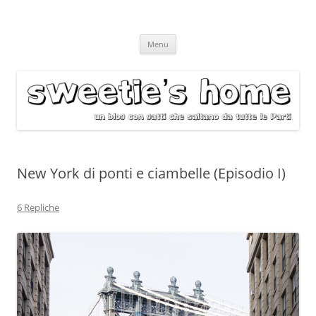
Vai
Menu
al
contenuto
New York di ponti e ciambelle (Episodio I)
6 Repliche