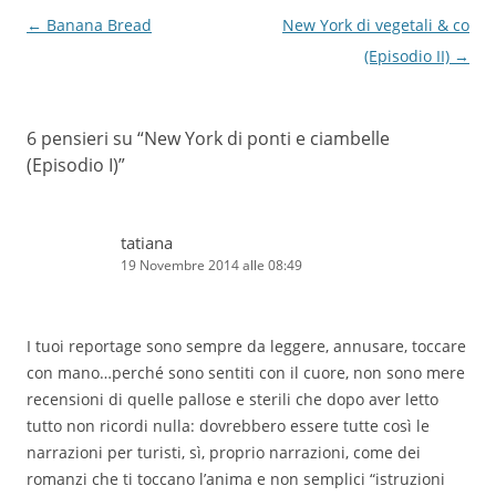
Navigazione
←
Banana Bread
New York di vegetali & co
articolo
(Episodio II)
→
6 pensieri su “
New York di ponti e ciambelle
(Episodio I)
”
tatiana
19 Novembre 2014 alle 08:49
I tuoi reportage sono sempre da leggere, annusare, toccare
con mano…perché sono sentiti con il cuore, non sono mere
recensioni di quelle pallose e sterili che dopo aver letto
tutto non ricordi nulla: dovrebbero essere tutte così le
narrazioni per turisti, sì, proprio narrazioni, come dei
romanzi che ti toccano l’anima e non semplici “istruzioni