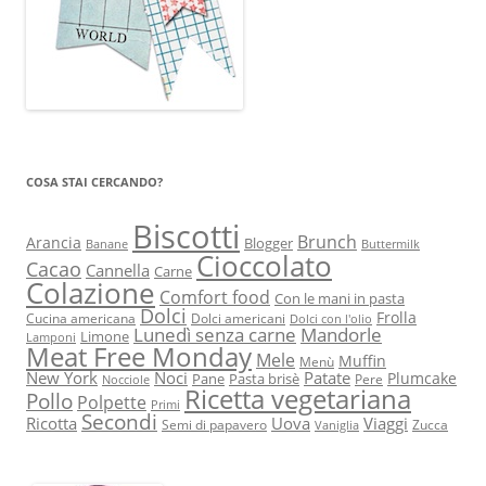
COSA STAI CERCANDO?
Biscotti
Brunch
Arancia
Blogger
Banane
Buttermilk
Cioccolato
Cacao
Cannella
Carne
Colazione
Comfort food
Con le mani in pasta
Dolci
Frolla
Cucina americana
Dolci americani
Dolci con l'olio
Lunedì senza carne
Mandorle
Limone
Lamponi
Meat Free Monday
Mele
Muffin
Menù
New York
Noci
Patate
Plumcake
Pane
Pasta brisè
Pere
Nocciole
Ricetta vegetariana
Pollo
Polpette
Primi
Secondi
Ricotta
Uova
Viaggi
Semi di papavero
Zucca
Vaniglia