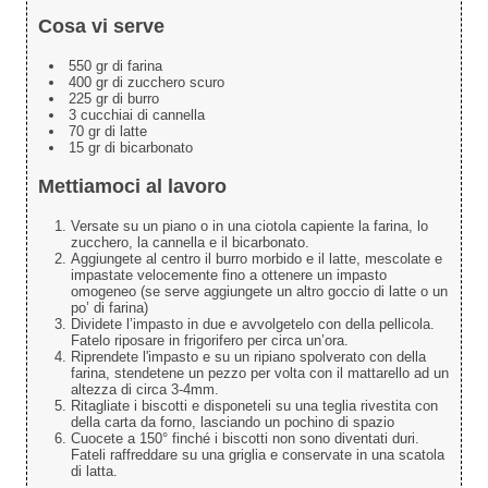
Cosa vi serve
550 gr di farina
400 gr di zucchero scuro
225 gr di burro
3 cucchiai di cannella
70 gr di latte
15 gr di bicarbonato
Mettiamoci al lavoro
Versate su un piano o in una ciotola capiente la farina, lo
zucchero, la cannella e il bicarbonato.
Aggiungete al centro il burro morbido e il latte, mescolate e
impastate velocemente fino a ottenere un impasto
omogeneo (se serve aggiungete un altro goccio di latte o un
po’ di farina)
Dividete l’impasto in due e avvolgetelo con della pellicola.
Fatelo riposare in frigorifero per circa un’ora.
Riprendete l'impasto e su un ripiano spolverato con della
farina, stendetene un pezzo per volta con il mattarello ad un
altezza di circa 3-4mm.
Ritagliate i biscotti e disponeteli su una teglia rivestita con
della carta da forno, lasciando un pochino di spazio
Cuocete a 150° finché i biscotti non sono diventati duri.
Fateli raffreddare su una griglia e conservate in una scatola
di latta.