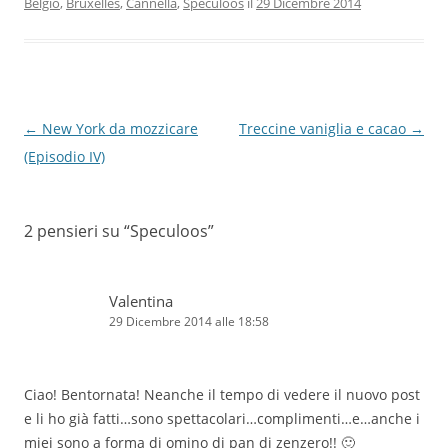
Belgio
,
Bruxelles
,
Cannella
,
Speculoos
il
29 Dicembre 2014
Navigazione
←
New York da mozzicare
Treccine vaniglia e cacao
→
articolo
(Episodio IV)
2 pensieri su “
Speculoos
”
Valentina
29 Dicembre 2014 alle 18:58
Ciao! Bentornata! Neanche il tempo di vedere il nuovo post
e li ho già fatti…sono spettacolari…complimenti…e…anche i
miei sono a forma di omino di pan di zenzero!! 🙂