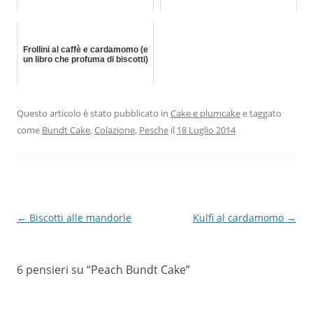
Frollini al caffè e cardamomo (e
un libro che profuma di biscotti)
Questo articolo è stato pubblicato in
Cake e plumcake
e taggato
come
Bundt Cake
,
Colazione
,
Pesche
il
18 Luglio 2014
Navigazione
←
Biscotti alle mandorle
Kulfi al cardamomo
→
articolo
6 pensieri su “
Peach Bundt Cake
”