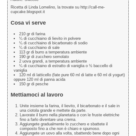
Ricetta di Linda Lomelino, la trovate su http://call-me-
cupcake.blogspot.it
Cosa vi serve
210 gr di farina
¼ di cucchiaino di lievito in polvere
¼ di cucchiaino di bicarbonato di sodio
¼ di cucchiaino di sale
113 gr di burro a temperatura ambiente
190 gr di zucchero semolato
2 uova grandi, a temperatura ambiente
¼ di cucchiaino di estratto di vaniglia o ½ baccello di
vaniglia
120 ml di latticello (fate pure 60 ml di latte e 60 ml di yogurt)
oppure 120 ml di panna acida
150 gr di pesche
Mettiamoci al lavoro
Unite insieme la farina, il lievito, il bicarbonato e il sale in
una ciotola grande e mettete da parte.
Lavorate il burro nella planetaria o con le fruste elettriche
fino a farlo diventare una crema.
Aggiungete gradualmente lo zucchero e sbattete il
composto fino a che non è chiaro e spumoso.
Aggiungete un uovo alla volta, sbattendo bene dopo ogni