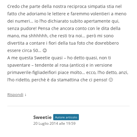
Credo che parte della nostra reciproca simpatia stia nel
fatto che adoriamo le lettere e faremmo volentieri a meno
dei numeri… io l’ho dichiarato subito apertamente qui,
senza pudore! Pensa che ancora conto con le dita della
mano, ma shhhhhh, che resti tra noi… però mi sono
divertita a contare i fiori della tua foto che dovrebbero
essere circa 50… 😉
A me questa Sweetie quasi – ho detto quasi, non ti
spaventare – tendente al rosa (antico) e in versione
primaverile-figliadeifiori piace molto… ecco, l’ho detto, anzi,
l’ho ridetto, perchè è da stamattina che ci penso! 🙂
↓
Rispondi
Sweetie
Autore articolo
20 Luglio 2014 alle 19:59