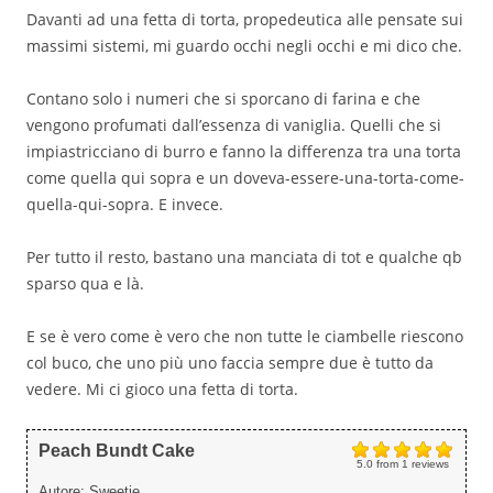
Davanti ad una fetta di torta, propedeutica alle pensate sui
massimi sistemi, mi guardo occhi negli occhi e mi dico che.
Contano solo i numeri che si sporcano di farina e che
vengono profumati dall’essenza di vaniglia. Quelli che si
impiastricciano di burro e fanno la differenza tra una torta
come quella qui sopra e un doveva-essere-una-torta-come-
quella-qui-sopra. E invece.
Per tutto il resto, bastano una manciata di tot e qualche qb
sparso qua e là.
E se è vero come è vero che non tutte le ciambelle riescono
col buco, che uno più uno faccia sempre due è tutto da
vedere. Mi ci gioco una fetta di torta.
Peach Bundt Cake
5.0
from
1
reviews
Autore:
Sweetie