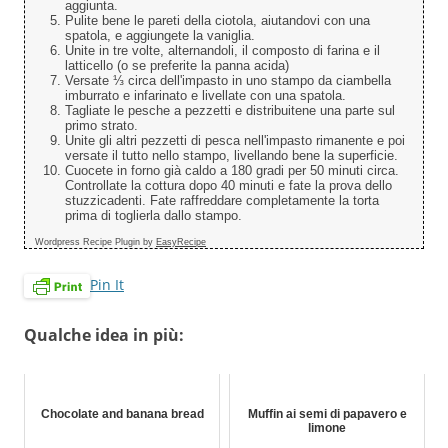
aggiunta.
Pulite bene le pareti della ciotola, aiutandovi con una
spatola, e aggiungete la vaniglia.
Unite in tre volte, alternandoli, il composto di farina e il
latticello (o se preferite la panna acida)
Versate ⅓ circa dell'impasto in uno stampo da ciambella
imburrato e infarinato e livellate con una spatola.
Tagliate le pesche a pezzetti e distribuitene una parte sul
primo strato.
Unite gli altri pezzetti di pesca nell'impasto rimanente e poi
versate il tutto nello stampo, livellando bene la superficie.
Cuocete in forno già caldo a 180 gradi per 50 minuti circa.
Controllate la cottura dopo 40 minuti e fate la prova dello
stuzzicadenti. Fate raffreddare completamente la torta
prima di toglierla dallo stampo.
Wordpress Recipe Plugin by
EasyRecipe
Pin It
Qualche idea in più:
Chocolate and banana bread
Muffin ai semi di papavero e
limone