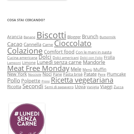
COSA STAI CERCANDO?
Biscotti
Brunch
Arancia
Blogger
Banane
Buttermilk
Cioccolato
Cacao
Cannella
Carne
Colazione
Comfort food
Con le mani in pasta
Dolci
Frolla
Cucina americana
Dolci americani
Dolci con l'olio
Lunedì senza carne
Mandorle
Limone
Lamponi
Meat Free Monday
Mele
Muffin
Menù
New York
Noci
Patate
Plumcake
Pane
Pasta brisè
Pere
Nocciole
Ricetta vegetariana
Pollo
Polpette
Primi
Secondi
Ricotta
Uova
Viaggi
Semi di papavero
Zucca
Vaniglia