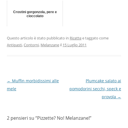
Crostini gorgonzola, pere e
cioccolato
Questo articolo è stato pubblicato in
Ricette
e taggato come
Antipasti
,
Contorni
,
Melanzane
il
15 Luglio 2011
Navigazione
←
Muffin morbidissimi alle
Plumcake salato ai
articolo
mele
pomodorini secchi, speck e
provola
→
2 pensieri su “
Pizzette? No! Melanzane!
”