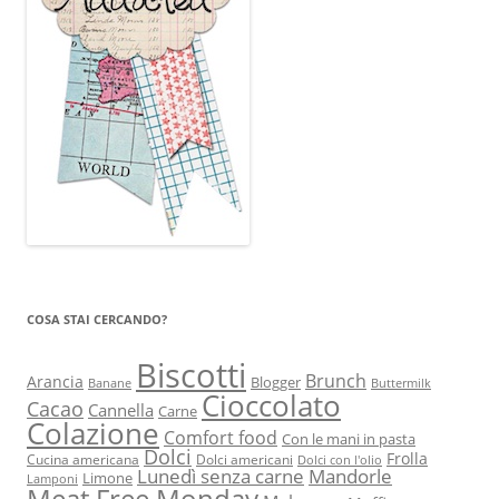
COSA STAI CERCANDO?
Biscotti
Brunch
Arancia
Blogger
Banane
Buttermilk
Cioccolato
Cacao
Cannella
Carne
Colazione
Comfort food
Con le mani in pasta
Dolci
Frolla
Cucina americana
Dolci americani
Dolci con l'olio
Lunedì senza carne
Mandorle
Limone
Lamponi
Meat Free Monday