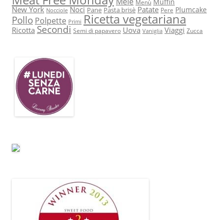
Mele
Muffin
Menù
New York
Noci
Patate
Plumcake
Pane
Pasta brisè
Pere
Nocciole
Ricetta vegetariana
Pollo
Polpette
Primi
Secondi
Ricotta
Uova
Viaggi
Semi di papavero
Zucca
Vaniglia