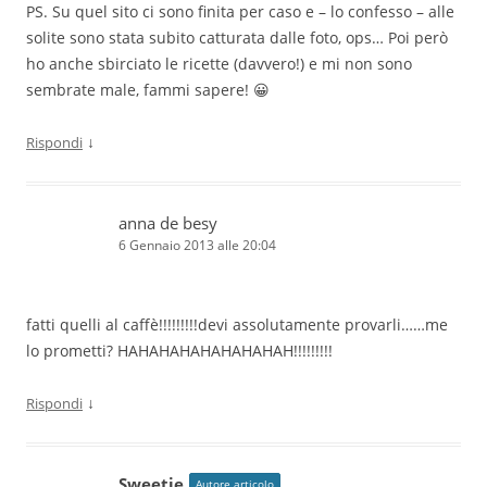
PS. Su quel sito ci sono finita per caso e – lo confesso – alle
solite sono stata subito catturata dalle foto, ops… Poi però
ho anche sbirciato le ricette (davvero!) e mi non sono
sembrate male, fammi sapere! 😀
↓
Rispondi
anna de besy
6 Gennaio 2013 alle 20:04
fatti quelli al caffè!!!!!!!!!devi assolutamente provarli……me
lo prometti? HAHAHAHAHAHAHAHAH!!!!!!!!!
↓
Rispondi
Sweetie
Autore articolo