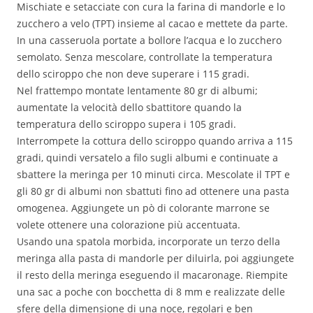
Mischiate e setacciate con cura la farina di mandorle e lo
zucchero a velo (TPT) insieme al cacao e mettete da parte.
In una casseruola portate a bollore l’acqua e lo zucchero
semolato. Senza mescolare, controllate la temperatura
dello sciroppo che non deve superare i 115 gradi.
Nel frattempo montate lentamente 80 gr di albumi;
aumentate la velocità dello sbattitore quando la
temperatura dello sciroppo supera i 105 gradi.
Interrompete la cottura dello sciroppo quando arriva a 115
gradi, quindi versatelo a filo sugli albumi e continuate a
sbattere la meringa per 10 minuti circa. Mescolate il TPT e
gli 80 gr di albumi non sbattuti fino ad ottenere una pasta
omogenea. Aggiungete un pò di colorante marrone se
volete ottenere una colorazione più accentuata.
Usando una spatola morbida, incorporate un terzo della
meringa alla pasta di mandorle per diluirla, poi aggiungete
il resto della meringa eseguendo il macaronage. Riempite
una sac a poche con bocchetta di 8 mm e realizzate delle
sfere della dimensione di una noce, regolari e ben