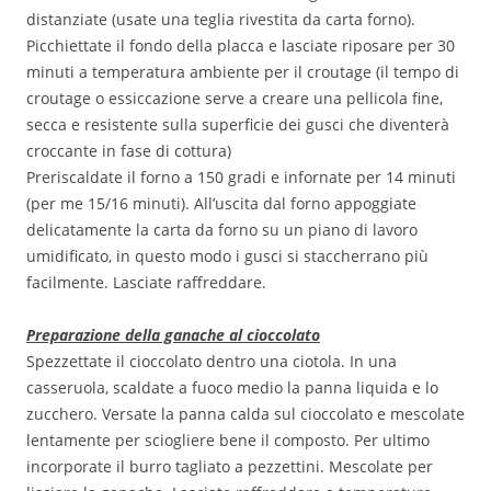
distanziate (usate una teglia rivestita da carta forno).
Picchiettate il fondo della placca e lasciate riposare per 30
minuti a temperatura ambiente per il croutage (il tempo di
croutage o essiccazione serve a creare una pellicola fine,
secca e resistente sulla superficie dei gusci che diventerà
croccante in fase di cottura)
Preriscaldate il forno a 150 gradi e infornate per 14 minuti
(per me 15/16 minuti). All’uscita dal forno appoggiate
delicatamente la carta da forno su un piano di lavoro
umidificato, in questo modo i gusci si staccherrano più
facilmente. Lasciate raffreddare.
Preparazione della ganache al cioccolato
Spezzettate il cioccolato dentro una ciotola. In una
casseruola, scaldate a fuoco medio la panna liquida e lo
zucchero. Versate la panna calda sul cioccolato e mescolate
lentamente per sciogliere bene il composto. Per ultimo
incorporate il burro tagliato a pezzettini. Mescolate per