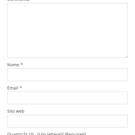
Nome
*
Email
*
Sito web
Quanto fa 10 - 0 (in lettere)? (Required)