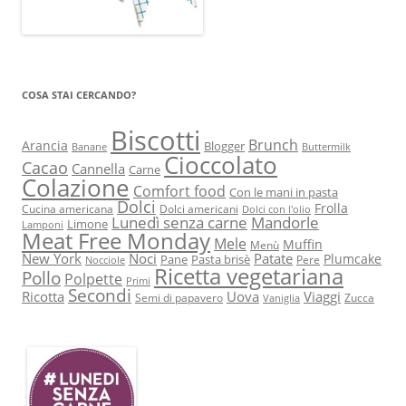
COSA STAI CERCANDO?
Biscotti
Brunch
Arancia
Blogger
Banane
Buttermilk
Cioccolato
Cacao
Cannella
Carne
Colazione
Comfort food
Con le mani in pasta
Dolci
Frolla
Cucina americana
Dolci americani
Dolci con l'olio
Lunedì senza carne
Mandorle
Limone
Lamponi
Meat Free Monday
Mele
Muffin
Menù
New York
Noci
Patate
Plumcake
Pane
Pasta brisè
Pere
Nocciole
Ricetta vegetariana
Pollo
Polpette
Primi
Secondi
Ricotta
Uova
Viaggi
Semi di papavero
Zucca
Vaniglia