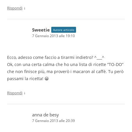
↓
Rispondi
Sweetie
Autore articolo
7 Gennaio 2013 alle 19:10
Ecco, adesso come faccio a tirarmi indietro? ^___^
Ok, con una certa calma che ho una lista di ricette “TO-DO”
che non finisce più, ma proverò i macaron al caffè. Tu però
passami la ricetta! 😀
↓
Rispondi
anna de besy
7 Gennaio 2013 alle 20:39