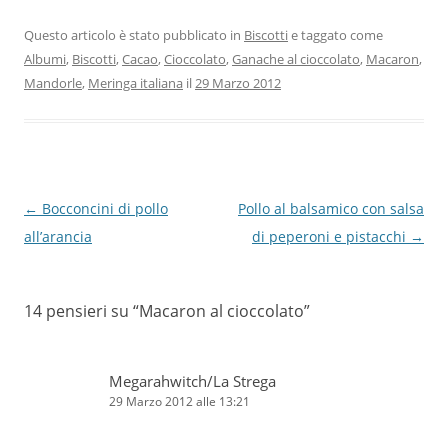
Questo articolo è stato pubblicato in
Biscotti
e taggato come
Albumi
,
Biscotti
,
Cacao
,
Cioccolato
,
Ganache al cioccolato
,
Macaron
,
Mandorle
,
Meringa italiana
il
29 Marzo 2012
Navigazione
←
Bocconcini di pollo
Pollo al balsamico con salsa
articolo
all’arancia
di peperoni e pistacchi
→
14 pensieri su “
Macaron al cioccolato
”
Megarahwitch/La Strega
29 Marzo 2012 alle 13:21