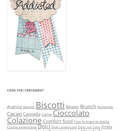
COSA STAI CERCANDO?
Biscotti
Brunch
Arancia
Blogger
Banane
Buttermilk
Cioccolato
Cacao
Cannella
Carne
Colazione
Comfort food
Con le mani in pasta
Dolci
Frolla
Cucina americana
Dolci americani
Dolci con l'olio