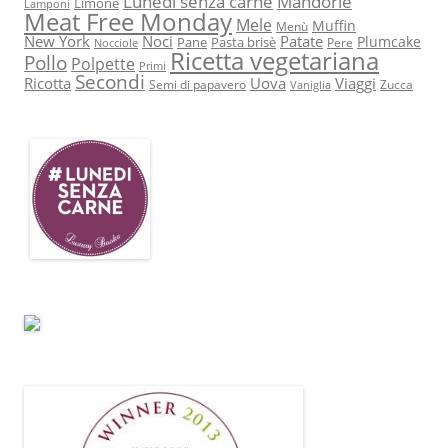
Lunedì senza carne
Mandorle
Limone
Lamponi
Meat Free Monday
Mele
Muffin
Menù
New York
Noci
Patate
Plumcake
Pane
Pasta brisè
Pere
Nocciole
Ricetta vegetariana
Pollo
Polpette
Primi
Secondi
Ricotta
Uova
Viaggi
Semi di papavero
Zucca
Vaniglia