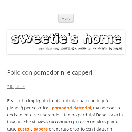
Vai
Menu
al
contenuto
Pollo con pomodorini e capperi
2 Repliche
E’ vero, ho impiegato trent’anni (ok, qualcuno in più…
pignoli!) per scoprire i
pomodori
datterini
, ma adesso sto
decisamente recuperando il tempo perduto! Dopo l’orzo in
insalata che vi avevo raccontato
QUI
ecco un altro piatto
tutto
gusto
e
sapore
preparato proprio con i datterini.