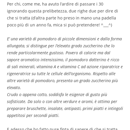
Per chi, come me, ha avuto l’ardire di passare i 30
ignorando questa prelibetezza, due righe due per dire di
che si tratta (d’altra parte ho preso in mano una padella
poco più di un anno fa, mica si può pretendere! ^___^)
E’ una varietà di pomodoro di piccole dimensioni e dalla forma
allungata, si distingue per l’elevato grado zuccherino che lo
rende particolarmente gustoso. Povero di calorie ma dal
sapore aromatico intensissimo, il pomodoro datterino è ricco
di sali minerali, vitamina A e vitamina C ad azione riparatrice e
rigeneratrice su tutte le cellule dell’organismo. Rispetto alle
altre varietà di pomodoro, presenta un grado zuccherino più
elevato.
Crudo o appena cotto, soddisfa le esigenze di gusto più
sofisticate. Da solo o con altre verdure e aromi, è ottimo per
preparare bruschette, insalate, antipasti, primi piatti e intingoli
appetitosi per secondi piatti.
E adesso che ho fatto pure finta di sapere di che si tratta,