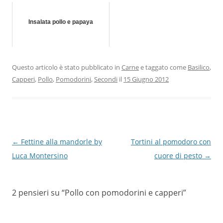
Insalata pollo e papaya
Questo articolo è stato pubblicato in
Carne
e taggato come
Basilico
,
Capperi
,
Pollo
,
Pomodorini
,
Secondi
il
15 Giugno 2012
Navigazione
←
Fettine alla mandorle by
Tortini al pomodoro con
articolo
Luca Montersino
cuore di pesto
→
2 pensieri su “
Pollo con pomodorini e capperi
”