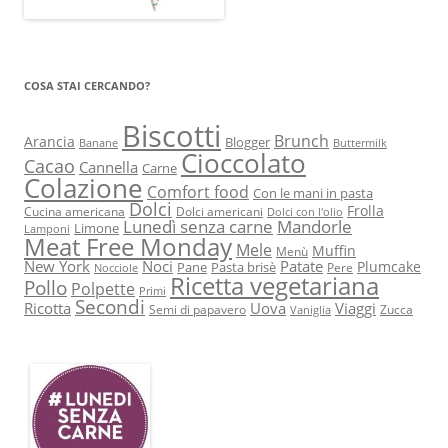
COSA STAI CERCANDO?
Biscotti
Brunch
Arancia
Blogger
Banane
Buttermilk
Cioccolato
Cacao
Cannella
Carne
Colazione
Comfort food
Con le mani in pasta
Dolci
Frolla
Cucina americana
Dolci americani
Dolci con l'olio
Lunedì senza carne
Mandorle
Limone
Lamponi
Meat Free Monday
Mele
Muffin
Menù
New York
Noci
Patate
Plumcake
Pane
Pasta brisè
Pere
Nocciole
Ricetta vegetariana
Pollo
Polpette
Primi
Secondi
Ricotta
Uova
Viaggi
Semi di papavero
Zucca
Vaniglia