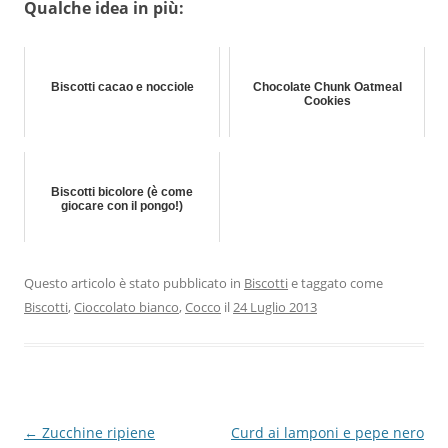
Qualche idea in più:
Biscotti cacao e nocciole
Chocolate Chunk Oatmeal
Cookies
Biscotti bicolore (è come
giocare con il pongo!)
Questo articolo è stato pubblicato in
Biscotti
e taggato come
Biscotti
,
Cioccolato bianco
,
Cocco
il
24 Luglio 2013
Navigazione
←
Zucchine ripiene
Curd ai lamponi e pepe nero