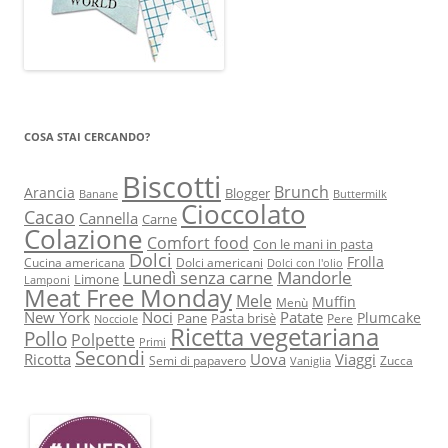
COSA STAI CERCANDO?
Biscotti
Brunch
Arancia
Blogger
Banane
Buttermilk
Cioccolato
Cacao
Cannella
Carne
Colazione
Comfort food
Con le mani in pasta
Dolci
Frolla
Cucina americana
Dolci americani
Dolci con l'olio
Lunedì senza carne
Mandorle
Limone
Lamponi
Meat Free Monday
Mele
Muffin
Menù
New York
Noci
Patate
Plumcake
Pane
Pasta brisè
Pere
Nocciole
Ricetta vegetariana
Pollo
Polpette
Primi
Secondi
Ricotta
Uova
Viaggi
Semi di papavero
Zucca
Vaniglia