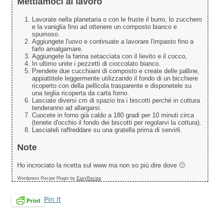
Mettiamoci al lavoro
Lavorate nella planetaria o con le fruste il burro, lo zucchero
e la vaniglia fino ad ottenere un composto bianco e
spumoso.
Aggiungete l'uovo e continuate a lavorare l'impasto fino a
farlo amalgamare.
Aggiungete la farina setacciata con il lievito e il cocco,
In ultimo unite i pezzetti di cioccolato bianco.
Prendete due cucchiaini di composto e create delle palline,
appiattitele leggermente utilizzando il fondo di un bicchiere
ricoperto con della pellicola trasparente e disponetele su
una teglia ricoperta da carta forno.
Lasciate diversi cm di spazio tra i biscotti perché in cottura
tenderanno ad allargarsi.
Cuocete in forno già caldo a 180 gradi per 10 minuti circa
(tenete d'occhio il fondo dei biscotti per regolarvi la cottura).
Lasciateli raffreddare su una gratella prima di servirli.
Note
Ho incrociato la ricetta sul www ma non so più dire dove 🙁
Wordpress Recipe Plugin by
EasyRecipe
Pin It