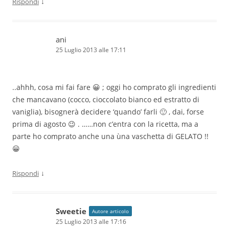
↓
Rispondi
ani
25 Luglio 2013 alle 17:11
..ahhh, cosa mi fai fare 😀 ; oggi ho comprato gli ingredienti
che mancavano (cocco, cioccolato bianco ed estratto di
vaniglia), bisognerà decidere ‘quando’ farli 🙂 , dai, forse
prima di agosto 😉 . ……non c’entra con la ricetta, ma a
parte ho comprato anche una ùna vaschetta di GELATO !!
😀
↓
Rispondi
Sweetie
Autore articolo
25 Luglio 2013 alle 17:16