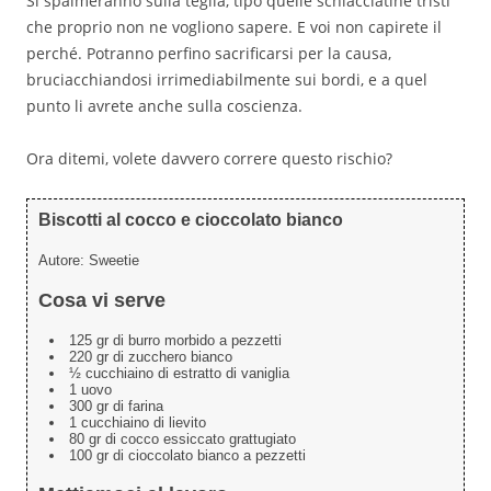
Si spalmeranno sulla teglia, tipo quelle schiacciatine tristi
che proprio non ne vogliono sapere. E voi non capirete il
perché. Potranno perfino sacrificarsi per la causa,
bruciacchiandosi irrimediabilmente sui bordi, e a quel
punto li avrete anche sulla coscienza.
Ora ditemi, volete davvero correre questo rischio?
Biscotti al cocco e cioccolato bianco
Autore:
Sweetie
Cosa vi serve
125 gr di burro morbido a pezzetti
220 gr di zucchero bianco
½ cucchiaino di estratto di vaniglia
1 uovo
300 gr di farina
1 cucchiaino di lievito
80 gr di cocco essiccato grattugiato
100 gr di cioccolato bianco a pezzetti