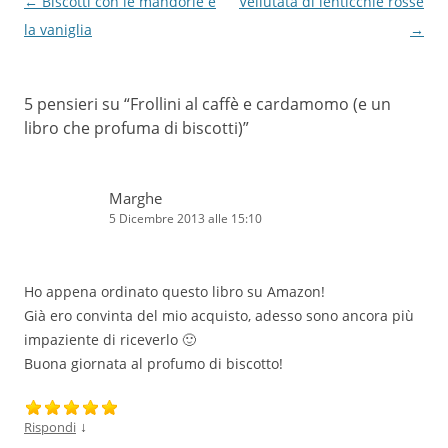
Navigazione
←
Biscotti con le mandorle e
Vellutata di lenticchie rosse
articolo
la vaniglia
→
5 pensieri su “
Frollini al caffè e cardamomo (e un
libro che profuma di biscotti)
”
Marghe
5 Dicembre 2013 alle 15:10
Ho appena ordinato questo libro su Amazon!
Già ero convinta del mio acquisto, adesso sono ancora più
impaziente di riceverlo 🙂
Buona giornata al profumo di biscotto!
↓
Rispondi