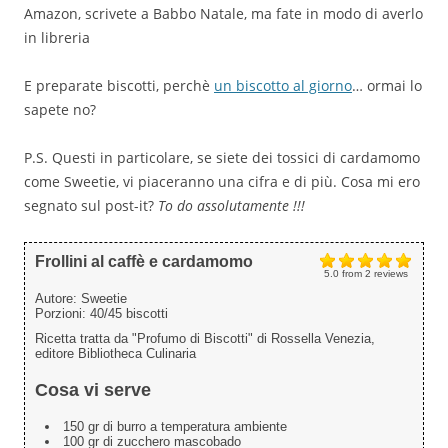
Amazon, scrivete a Babbo Natale, ma fate in modo di averlo
in libreria
E preparate biscotti, perchè
un biscotto al giorno
… ormai lo
sapete no?
P.S. Questi in particolare, se siete dei tossici di cardamomo
come Sweetie, vi piaceranno una cifra e di più. Cosa mi ero
segnato sul post-it?
To do assolutamente !!!
Frollini al caffè e cardamomo
5.0
from
2
reviews
Autore:
Sweetie
Porzioni:
40/45 biscotti
Ricetta tratta da "Profumo di Biscotti" di Rossella Venezia,
editore Bibliotheca Culinaria
Cosa vi serve
150 gr di burro a temperatura ambiente
100 gr di zucchero mascobado