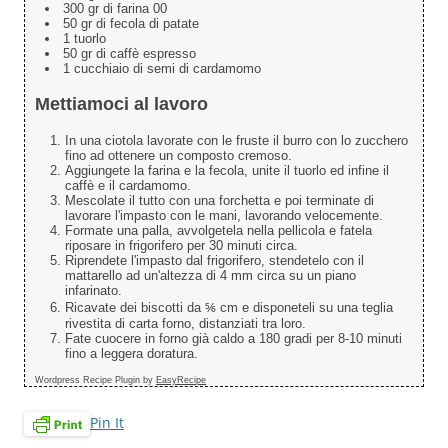
300 gr di farina 00
50 gr di fecola di patate
1 tuorlo
50 gr di caffè espresso
1 cucchiaio di semi di cardamomo
Mettiamoci al lavoro
In una ciotola lavorate con le fruste il burro con lo zucchero
fino ad ottenere un composto cremoso.
Aggiungete la farina e la fecola, unite il tuorlo ed infine il
caffè e il cardamomo.
Mescolate il tutto con una forchetta e poi terminate di
lavorare l'impasto con le mani, lavorando velocemente.
Formate una palla, avvolgetela nella pellicola e fatela
riposare in frigorifero per 30 minuti circa.
Riprendete l'impasto dal frigorifero, stendetelo con il
mattarello ad un'altezza di 4 mm circa su un piano
infarinato.
Ricavate dei biscotti da ⅚ cm e disponeteli su una teglia
rivestita di carta forno, distanziati tra loro.
Fate cuocere in forno già caldo a 180 gradi per 8-10 minuti
fino a leggera doratura.
Wordpress Recipe Plugin by
EasyRecipe
Pin It