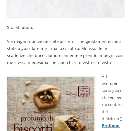
Sto latitando.
Voi magari non ve ne siete accorti – che giustamente, mica
state a guardare me – ma io ci soffro. Mi fisso delle
scadenze che buco clamorosamente e prendo impegni con
me stessa medesima che ciao-chi-si-è-visto-si-è-visto
Ad
esempio,
sono giorni
che volevo
raccontarvi
del
delizioso
“
Profumo