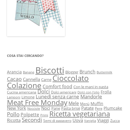
COSA STAI CERCANDO?
Biscotti
Brunch
Arancia
Blogger
Banane
Buttermilk
Cioccolato
Cacao
Cannella
Carne
Colazione
Comfort food
Con le mani in pasta
Dolci
Frolla
Cucina americana
Dolci americani
Dolci con l'olio
Lunedì senza carne
Mandorle
Limone
Lamponi
Meat Free Monday
Mele
Muffin
Menù
New York
Noci
Patate
Plumcake
Pane
Pasta brisè
Pere
Nocciole
Ricetta vegetariana
Pollo
Polpette
Primi
Secondi
Ricotta
Uova
Viaggi
Semi di papavero
Zucca
Vaniglia