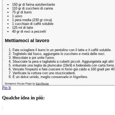
150 gr di farina autolievitante
110 gr di zucchero di canna
75 gr di burro
1 uovo
1 pera media (230 gr circa)
1 cucchiaio di caffè solubile
125 ml di latte
40 gr di noci a pezzetti
Mettiamoci al lavoro
Fate sciogliere il burro in un pentolino con il latte e il caffè solubile.
Toglietelo dal fuoco, aggiungete lo zucchero e metà delle noci.
Mescolate e poi unite l'uovo.
Sbucciate la pera e tagliatela a cubetti piccoli. Aggiungetela agli altri 
imburrate una teglia da plumcake (19x9) e foderatela con carta forno.
Versate l'impasto e fate cuocere in forno già caldo a 160 gradi per 40
Verificate la cottura con uno stuzzicadenti.
É un dolce umido, meglio conservarlo in frigorifero.
Wordpress Recipe Plugin by
EasyRecipe
Pin It
Qualche idea in più: