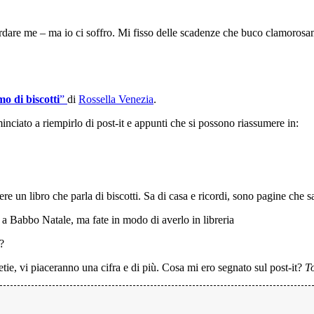
uardare me – ma io ci soffro. Mi fisso delle scadenze che buco clamoro
o di biscotti
”
di
Rossella Venezia
.
nciato a riempirlo di post-it e appunti che si possono riassumere in:
ere un libro che parla di biscotti. Sa di casa e ricordi, sono pagine che 
e a Babbo Natale, ma fate in modo di averlo in libreria
?
tie, vi piaceranno una cifra e di più. Cosa mi ero segnato sul post-it?
To