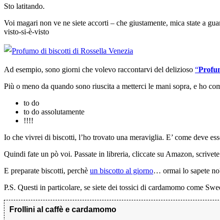
Sto latitando.
Voi magari non ve ne siete accorti – che giustamente, mica state a g
visto-si-è-visto
Ad esempio, sono giorni che volevo raccontarvi del delizioso
“
Profum
Più o meno da quando sono riuscita a metterci le mani sopra, e ho comi
to do
to do assolutamente
!!!!
Io che vivrei di biscotti, l’ho trovato una meraviglia. E’ come deve ess
Quindi fate un pò voi. Passate in libreria, cliccate su Amazon, scrivet
E preparate biscotti, perchè
un biscotto al giorno
… ormai lo sapete no
P.S. Questi in particolare, se siete dei tossici di cardamomo come Swee
Frollini al caffè e cardamomo