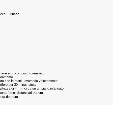
heca Culinaria
d ottenere un composto cremoso.
 cardamomo.
pasto con le mani, lavorando velocemente.
rifero per 30 minuti circa.
n'altezza di 4 mm circa su un piano infarinato.
rta forno, distanziati tra loro.
gera doratura.