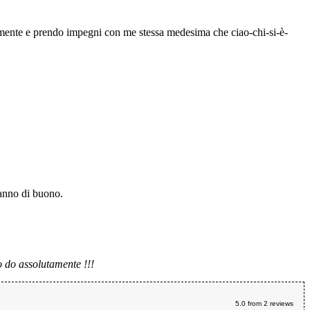
samente e prendo impegni con me stessa medesima che ciao-chi-si-è-
sanno di buono.
 do assolutamente !!!
5.0
from
2
reviews