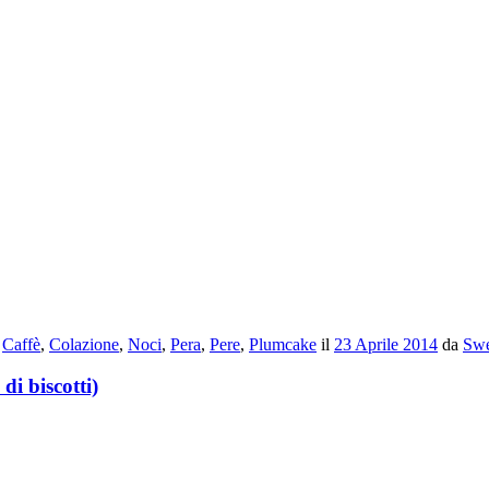
e
Caffè
,
Colazione
,
Noci
,
Pera
,
Pere
,
Plumcake
il
23 Aprile 2014
da
Swe
di biscotti)