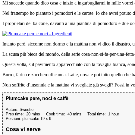
Mi succede quando dico casa e inizio a ingarbugliarmi in mille vorrei 
Nel frattempo ho piantato i pomodori e le carote. Io che avrei potuto de
I proprietari del balcone, davanti a una piantina di pomodoro e due oc
Intanto però, siccome non dormo e la mattina non vi dico il disastro, u
La scusa più bieca del mondo, della serie cosa-non-si-fa-per-una-fetta
Questa volta, sul pavimento apparecchiato con la tovaglia bianca, sono 
Burro, farina e zucchero di canna. Latte, uova e poi tutto quello che ba
Non soffrite d’insonnia e la mattina vi svegliate già svegli? Fossi in v
Plumcake pere, noci e caffè
Autore:
Sweetie
Prep time:
20 mins
Cook time:
40 mins
Total time:
1 hour
Porzioni:
plumcake 19 x 9
Cosa vi serve