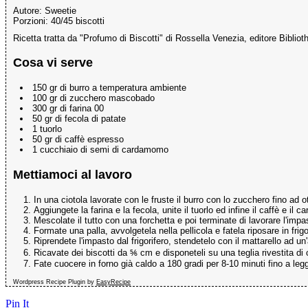
Autore:
Sweetie
Porzioni:
40/45 biscotti
Ricetta tratta da "Profumo di Biscotti" di Rossella Venezia, editore Bibliot
Cosa vi serve
150 gr di burro a temperatura ambiente
100 gr di zucchero mascobado
300 gr di farina 00
50 gr di fecola di patate
1 tuorlo
50 gr di caffè espresso
1 cucchiaio di semi di cardamomo
Mettiamoci al lavoro
In una ciotola lavorate con le fruste il burro con lo zucchero fino a
Aggiungete la farina e la fecola, unite il tuorlo ed infine il caffè e il
Mescolate il tutto con una forchetta e poi terminate di lavorare l'im
Formate una palla, avvolgetela nella pellicola e fatela riposare in frigo
Riprendete l'impasto dal frigorifero, stendetelo con il mattarello ad u
Ricavate dei biscotti da ⅚ cm e disponeteli su una teglia rivestita di ca
Fate cuocere in forno già caldo a 180 gradi per 8-10 minuti fino a leg
Wordpress Recipe Plugin by
EasyRecipe
Pin It