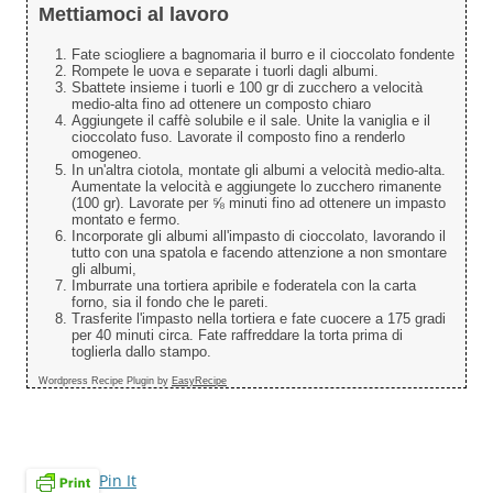
Mettiamoci al lavoro
Fate sciogliere a bagnomaria il burro e il cioccolato fondente
Rompete le uova e separate i tuorli dagli albumi.
Sbattete insieme i tuorli e 100 gr di zucchero a velocità
medio-alta fino ad ottenere un composto chiaro
Aggiungete il caffè solubile e il sale. Unite la vaniglia e il
cioccolato fuso. Lavorate il composto fino a renderlo
omogeneo.
In un'altra ciotola, montate gli albumi a velocità medio-alta.
Aumentate la velocità e aggiungete lo zucchero rimanente
(100 gr). Lavorate per ⅝ minuti fino ad ottenere un impasto
montato e fermo.
Incorporate gli albumi all'impasto di cioccolato, lavorando il
tutto con una spatola e facendo attenzione a non smontare
gli albumi,
Imburrate una tortiera apribile e foderatela con la carta
forno, sia il fondo che le pareti.
Trasferite l'impasto nella tortiera e fate cuocere a 175 gradi
per 40 minuti circa. Fate raffreddare la torta prima di
toglierla dallo stampo.
Wordpress Recipe Plugin by
EasyRecipe
Pin It