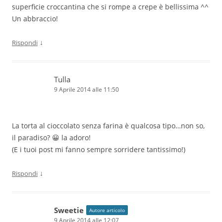
superficie croccantina che si rompe a crepe è bellissima ^^
Un abbraccio!
↓
Rispondi
Tulla
9 Aprile 2014 alle 11:50
La torta al cioccolato senza farina è qualcosa tipo…non so,
il paradiso? 😀 la adoro!
(E i tuoi post mi fanno sempre sorridere tantissimo!)
↓
Rispondi
Sweetie
Autore articolo
9 Aprile 2014 alle 12:07