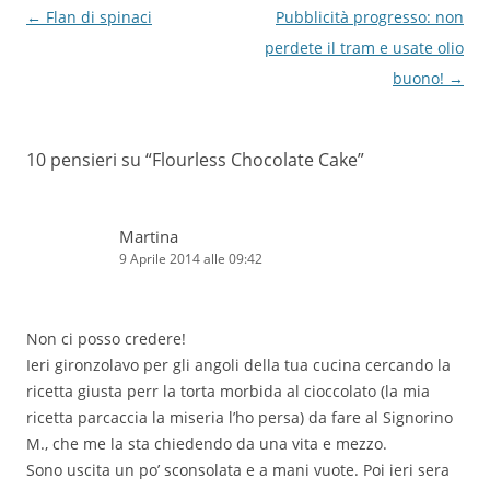
Navigazione
←
Flan di spinaci
Pubblicità progresso: non
articolo
perdete il tram e usate olio
buono!
→
10 pensieri su “
Flourless Chocolate Cake
”
Martina
9 Aprile 2014 alle 09:42
Non ci posso credere!
Ieri gironzolavo per gli angoli della tua cucina cercando la
ricetta giusta perr la torta morbida al cioccolato (la mia
ricetta parcaccia la miseria l’ho persa) da fare al Signorino
M., che me la sta chiedendo da una vita e mezzo.
Sono uscita un po’ sconsolata e a mani vuote. Poi ieri sera