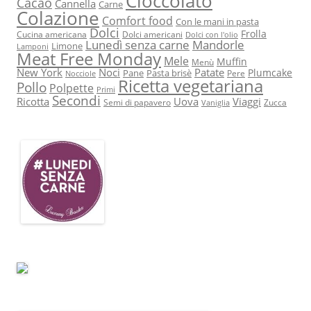
Cioccolato
Cacao
Cannella
Carne
Colazione
Comfort food
Con le mani in pasta
Dolci
Frolla
Cucina americana
Dolci americani
Dolci con l'olio
Lunedì senza carne
Mandorle
Limone
Lamponi
Meat Free Monday
Mele
Muffin
Menù
New York
Noci
Patate
Plumcake
Pane
Pasta brisè
Pere
Nocciole
Ricetta vegetariana
Pollo
Polpette
Primi
Secondi
Ricotta
Uova
Viaggi
Semi di papavero
Zucca
Vaniglia