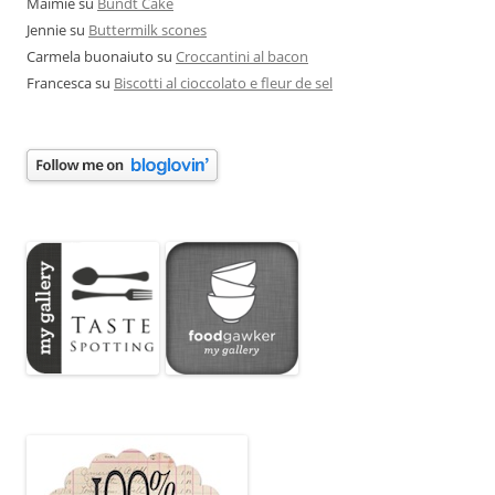
Maimie
su
Bundt Cake
Jennie
su
Buttermilk scones
Carmela buonaiuto
su
Croccantini al bacon
Francesca
su
Biscotti al cioccolato e fleur de sel