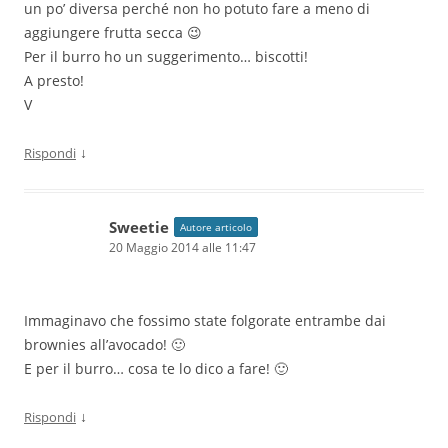
un po’ diversa perché non ho potuto fare a meno di
aggiungere frutta secca 😉
Per il burro ho un suggerimento… biscotti!
A presto!
V
↓
Rispondi
Sweetie
Autore articolo
20 Maggio 2014 alle 11:47
Immaginavo che fossimo state folgorate entrambe dai
brownies all’avocado! 🙂
E per il burro… cosa te lo dico a fare! 🙂
↓
Rispondi