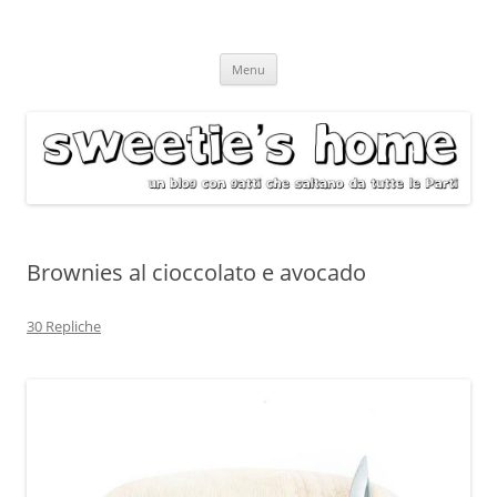
Vai
Menu
al
contenuto
Brownies al cioccolato e avocado
30 Repliche