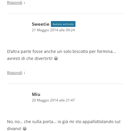
↓
Rispondi
Sweetie
Autore articolo
21 Maggio 2014 alle 09:24
D’altra parte fosse anche un solo biscotto per formina…
avresti di che divertirti! 😀
↓
Rispondi
Miu
20 Maggio 2014 alle 21:47
No, no… che sulla porta… io già mi sto appallottolando sul
divano! 😀