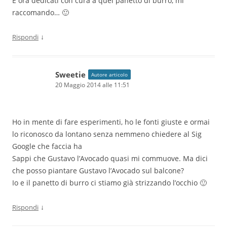
E ora dedicati con cura a quel panetto di burro, mi
raccomando… 🙂
↓
Rispondi
Sweetie
Autore articolo
20 Maggio 2014 alle 11:51
Ho in mente di fare esperimenti, ho le fonti giuste e ormai
lo riconosco da lontano senza nemmeno chiedere al Sig
Google che faccia ha
Sappi che Gustavo l’Avocado quasi mi commuove. Ma dici
che posso piantare Gustavo l’Avocado sul balcone?
Io e il panetto di burro ci stiamo già strizzando l’occhio 🙂
↓
Rispondi