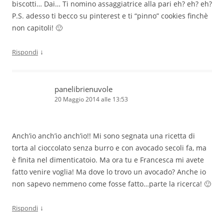
biscotti… Dai… Ti nomino assaggiatrice alla pari eh? eh? eh?
P.S. adesso ti becco su pinterest e ti “pinno” cookies finchè
non capitoli! 🙂
↓
Rispondi
panelibrienuvole
20 Maggio 2014 alle 13:53
Anch’io anch’io anch’io!! Mi sono segnata una ricetta di
torta al cioccolato senza burro e con avocado secoli fa, ma
è finita nel dimenticatoio. Ma ora tu e Francesca mi avete
fatto venire voglia! Ma dove lo trovo un avocado? Anche io
non sapevo nemmeno come fosse fatto…parte la ricerca! 🙂
↓
Rispondi