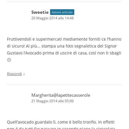
Sweetie
Autore articolo
20 Maggio 2014 alle 14:48
Fruttivendoli e supermercati mediamente forniti ce l’hanno
di sicuro! Al più… stampa una foto segnaletica del Signor
Gustavo l’Avocado prima di uscire di casa, così non ti sbagli
🙂
↓
Rispondi
Margherita@lapetitecasserole
21 Maggio 2014 alle 05:00
Quell’avocado guardalo lì, come è bello tronfio. In effetti
non é da tutti far passare in secondo piano la cioccolata,