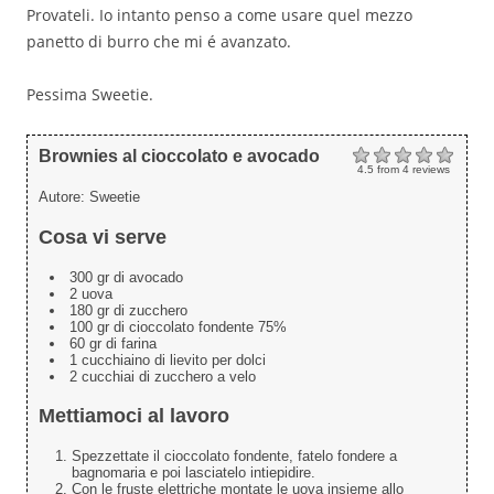
Provateli. Io intanto penso a come usare quel mezzo
panetto di burro che mi é avanzato.
Pessima Sweetie.
Brownies al cioccolato e avocado
4.5
from
4
reviews
Autore:
Sweetie
Cosa vi serve
300 gr di avocado
2 uova
180 gr di zucchero
100 gr di cioccolato fondente 75%
60 gr di farina
1 cucchiaino di lievito per dolci
2 cucchiai di zucchero a velo
Mettiamoci al lavoro
Spezzettate il cioccolato fondente, fatelo fondere a
bagnomaria e poi lasciatelo intiepidire.
Con le fruste elettriche montate le uova insieme allo