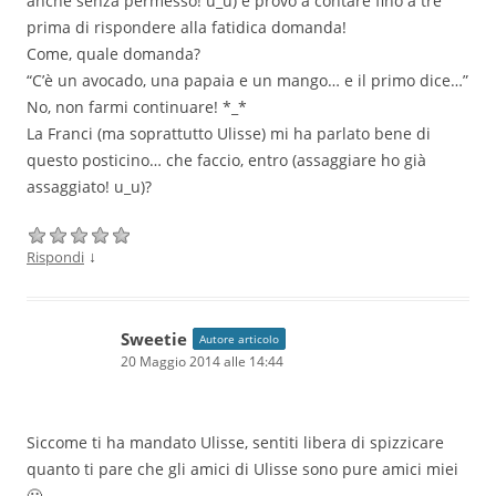
anche senza permesso! u_u) e provo a contare fino a tre
prima di rispondere alla fatidica domanda!
Come, quale domanda?
“C’è un avocado, una papaia e un mango… e il primo dice…”
No, non farmi continuare! *_*
La Franci (ma soprattutto Ulisse) mi ha parlato bene di
questo posticino… che faccio, entro (assaggiare ho già
assaggiato! u_u)?
↓
Rispondi
Sweetie
Autore articolo
20 Maggio 2014 alle 14:44
Siccome ti ha mandato Ulisse, sentiti libera di spizzicare
quanto ti pare che gli amici di Ulisse sono pure amici miei
🙂