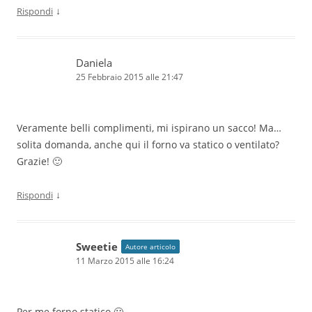
↓
Rispondi
Daniela
25 Febbraio 2015 alle 21:47
Veramente belli complimenti, mi ispirano un sacco! Ma…
solita domanda, anche qui il forno va statico o ventilato?
Grazie! 🙂
↓
Rispondi
Sweetie
Autore articolo
11 Marzo 2015 alle 16:24
Per me forno statico 🙂