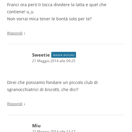
Franci ora però ti tocca dividere la latta e quel che
contiene! u_u
Non vorrai mica tener le bontà solo per te?
↓
Rispondi
Sweetie
Autore articolo
21 Maggio 2014 alle 09:25
Direi che possiamo fondare un piccolo club di
sgranocchiatrici di biscotti, che dici?
↓
Rispondi
Miu
21 Maggio 2014 alle 11:17