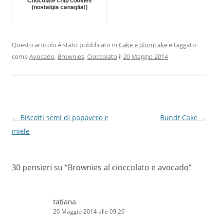
Chocolate chip cookies
(nostalgia canaglia!)
Questo articolo è stato pubblicato in
Cake e plumcake
e taggato
come
Avocado
,
Brownies
,
Cioccolato
il
20 Maggio 2014
Navigazione
←
Biscotti semi di papavero e
Bundt Cake
→
articolo
miele
30 pensieri su “
Brownies al cioccolato e avocado
”
tatiana
20 Maggio 2014 alle 09:26