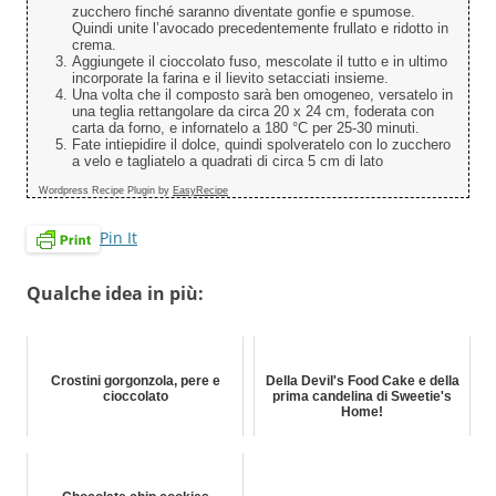
zucchero finché saranno diventate gonfie e spumose.
Quindi unite l’avocado precedentemente frullato e ridotto in
crema.
Aggiungete il cioccolato fuso, mescolate il tutto e in ultimo
incorporate la farina e il lievito setacciati insieme.
Una volta che il composto sarà ben omogeneo, versatelo in
una teglia rettangolare da circa 20 x 24 cm, foderata con
carta da forno, e infornatelo a 180 °C per 25-30 minuti.
Fate intiepidire il dolce, quindi spolveratelo con lo zucchero
a velo e tagliatelo a quadrati di circa 5 cm di lato
Wordpress Recipe Plugin by
EasyRecipe
Pin It
Qualche idea in più:
Crostini gorgonzola, pere e
Della Devil's Food Cake e della
cioccolato
prima candelina di Sweetie's
Home!